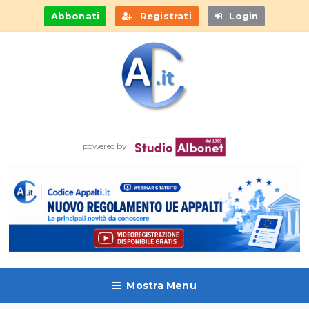
Abbonati
Registrati
Login
powered by
Mostra Menu