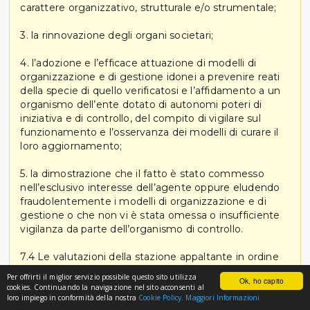
carattere organizzativo, strutturale e/o strumentale;
3. la rinnovazione degli organi societari;
4. l’adozione e l’efficace attuazione di modelli di
organizzazione e di gestione idonei a prevenire reati
della specie di quello verificatosi e l’affidamento a un
organismo dell’ente dotato di autonomi poteri di
iniziativa e di controllo, del compito di vigilare sul
funzionamento e l’osservanza dei modelli di curare il
loro aggiornamento;
5. la dimostrazione che il fatto è stato commesso
nell’esclusivo interesse dell’agente oppure eludendo
fraudolentemente i modelli di organizzazione e di
gestione o che non vi è stata omessa o insufficiente
vigilanza da parte dell’organismo di controllo.
7.4 Le valutazioni della stazione appaltante in ordine
alle misure di self-cleaning sono effettuate in
Per offrirti il miglior servizio possibile questo sito utilizza
Ok, ho capito
contraddittorio con l’operatore economico. La
cookies. Continuando la navigazione nel sito acconsenti al
decisione assunta deve essere adeguatamente
loro impiego in conformità della nostra
Cookie Policy.
Maggiori Informazioni