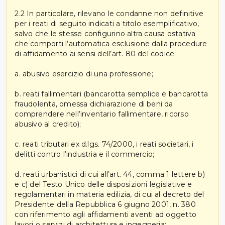
2.2 In particolare, rilevano le condanne non definitive
per i reati di seguito indicati a titolo esemplificativo,
salvo che le stesse configurino altra causa ostativa
che comporti l’automatica esclusione dalla procedure
di affidamento ai sensi dell’art. 80 del codice:
a. abusivo esercizio di una professione;
b. reati fallimentari (bancarotta semplice e bancarotta
fraudolenta, omessa dichiarazione di beni da
comprendere nell’inventario fallimentare, ricorso
abusivo al credito);
c. reati tributari ex d.lgs. 74/2000, i reati societari, i
delitti contro l’industria e il commercio;
d. reati urbanistici di cui all’art. 44, comma 1 lettere b)
e c) del Testo Unico delle disposizioni legislative e
regolamentari in materia edilizia, di cui al decreto del
Presidente della Repubblica 6 giugno 2001, n. 380
con riferimento agli affidamenti aventi ad oggetto
lavori o servizi di architettura e ingegneria;