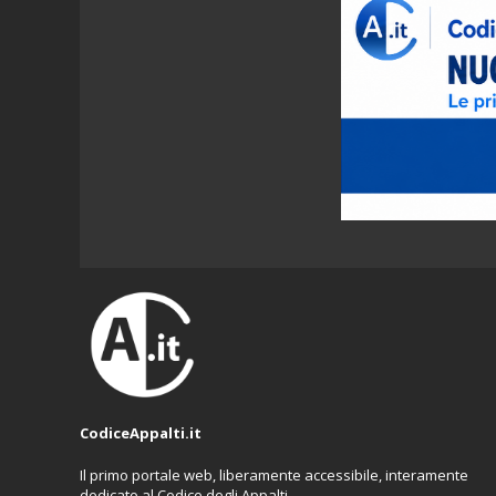
CodiceAppalti.it
Il primo portale web, liberamente accessibile, interamente
dedicato al Codice degli Appalti