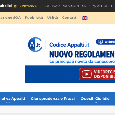
blici
S
SOFTWARE "REVISIONE-SSFF" (by ALBONET)
01/07/2026
tazione SOA
Pubblicità
Utilità
Contatti
ativa Appalti
Giurisprudenza e Prassi
Quesiti Giuridici