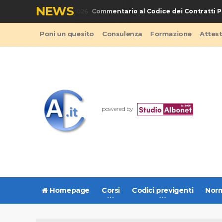
NEWS
Commentario al Codice dei Contratti Pub
LIBRO - Codice Appalti 2026
Poni un quesito
Consulenza
Formazione
Attes
powered by
Homepage
Corsi
Codici previgenti
Norm