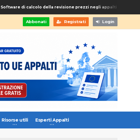
oftware di calcolo della revisione prezzi negli appalti di Forniture
Abbonati
Registrati
Login
Risorse utili
Esperti Appalti