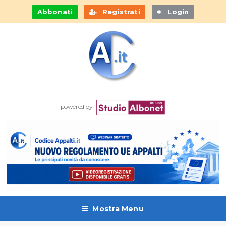
Abbonati
Registrati
Login
powered by
Mostra Menu