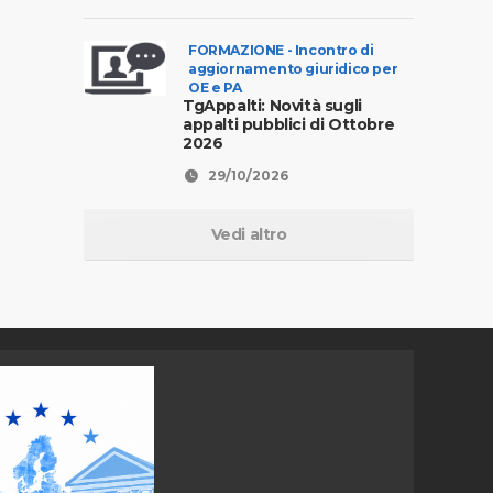
FORMAZIONE - Incontro di
aggiornamento giuridico per
OE e PA
TgAppalti: Novità sugli
appalti pubblici di Ottobre
2026
29/10/2026
Vedi altro