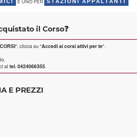
cquistato il Corso❓
CORSI
", clicca su "
Accedi ai corsi attivi per te
".
lo.
ci al
tel. 0424066355
.
A E PREZZI