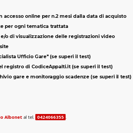
n accesso online per n.2 mesi dalla data di acquisto
e per ogni tematica trattata
e/o di visualizzazione delle registrazioni video
site
lista Ufficio Gare" (se superi il test)
l registro di CodiceAppalti.it (se superi il test)
ivio gare e monitoraggio scadenze (se superi il test)
io Albonet
al tel.
0424066355
.