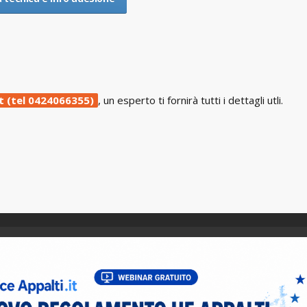
t (tel 0424066355)
, un esperto ti fornirà tutti i dettagli utli.