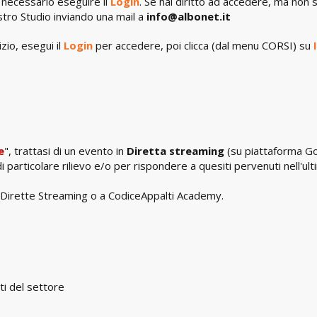
 necessario eseguire il
Login
. Se hai diritto ad accedere, ma non s
stro Studio inviando una mail a
info@albonet.it
zio, esegui il
Login
per accedere, poi clicca (dal menu CORSI) su
I
e
", trattasi di un evento in
Diretta streaming
(su piattaforma G
articolare rilievo e/o per rispondere a quesiti pervenuti nell'ul
lle Dirette Streaming o a CodiceAppalti Academy.
sti del settore