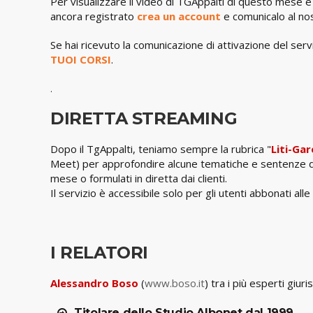
Per visualizzare il video di TGAppalti di questo mese è
ancora registrato
crea un account
e comunicalo al no
Se hai ricevuto la comunicazione di attivazione del servi
TUOI CORSI
.
.
DIRETTA STREAMING
Dopo il TgAppalti, teniamo sempre la rubrica "
Liti-Gar
Meet) per approfondire alcune tematiche e sentenze di p
mese o formulati in diretta dai clienti.
Il servizio è accessibile solo per gli utenti abbonati a
I RELATORI
Alessandro Boso
(
www.boso.it
) tra i più esperti giuri
Titolare dello Studio Albonet dal 1999