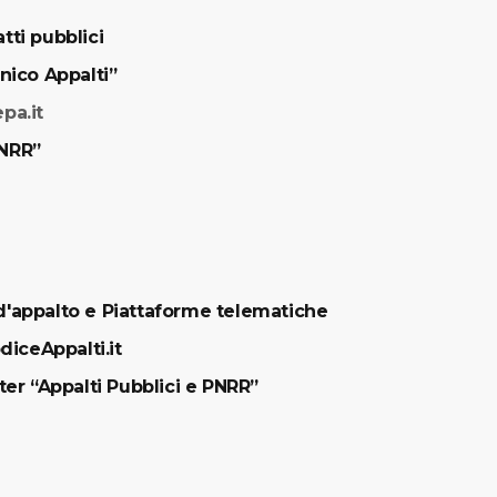
tti pubblici
Unico Appalti”
pa.it
PNRR”
 d'appalto e Piattaforme telematiche
diceAppalti.it
er “Appalti Pubblici e PNRR”