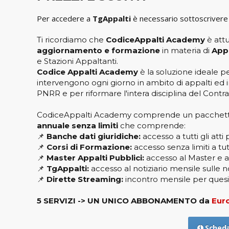
Per accedere a
TgAppalti
è necessario sottoscrivere
Ti ricordiamo che
CodiceAppalti Academy
è attu
aggiornamento e formazione
in materia di
Appa
e Stazioni Appaltanti.
Codice Appalti Academy
è la soluzione ideale pe
intervengono ogni giorno in ambito di appalti ed i
PNRR e per riformare l'intera disciplina del Contra
CodiceAppalti Academy comprende un pacchetto d
annuale senza limiti
che comprende:
📌
Banche dati giuridiche:
accesso a tutti gli atti 
📌
Corsi di Formazione:
accesso senza limiti a tutt
📌
Master Appalti Pubblici:
accesso al Master e a 
📌
TgAppalti:
accesso al notiziario mensile sulle 
📌
Dirette Streaming:
incontro mensile per quesit
5 SERVIZI -> UN UNICO ABBONAMENTO da
Euro
Scheda