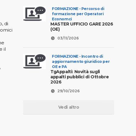
FORMAZIONE - Percorso di
formazione per Operatori
Economci
, di
MASTER UFFICIO GARE 2026
(OE)
omici
03/11/2026
he
 il
FORMAZIONE - Incontro di
aggiornamento giuridico per
OE e PA
o
TgAppalti: Novità sugli
appalti pubblici di Ottobre
2026
29/10/2026
Vedi altro