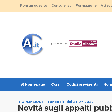
Poni un quesito
Consulenza
Formazione
Attes
powered by
Homepage
Corsi
Codici previgenti
Norm
FORMAZIONE - TgAppalti del 21-07-2022
Novità sugli appalti pub