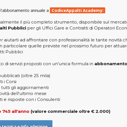
 l'abbonamento annuale a
CodiceAppalti Academy:
almente il più completo strumento, disponibile sul mercato
lti Pubblici
per gli Uffici Gare e Contratti di
Operatori Econ
r aiutarti ad affrontare con professionalità le tante novità c
n particolare quelle previste nel prossimo futuro per attuare
tti Pubblici
i servizi proposti con un'unica formula in
abbonament
pubblicati (oltre 25 mila)
i i Corsi
tutti gli aggiornamenti
novità dell'ultimo mese
i e risposte con i Consulenti
 745 all'anno
(valore commerciale oltre € 2.000)
 tecnica e info adesione