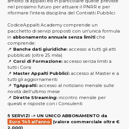
ambito di appalti ed in particolare quelle previste
nel prossimo futuro per attuare il PNRR e per
riformare l'intera disciplina del Contratti Pubblici
CodiceAppalti Academy comprende un
pacchetto di servizi proposti con un'unica formula
in
abbonamento annuale senza limiti
che
comprende:
📌
Banche dati giuridiche:
accesso a tutti gli atti
pubblicati (oltre 25 mila)
📌
Corsi di Formazione:
accesso senza limiti a
tutti i Corsi
📌
Master Appalti Pubblici:
accesso al Master e a
tutti gli aggiornamenti
📌
TgAppalti:
accesso al notiziario mensile sulle
novità dell'ultimo mese
📌
Dirette Streaming:
incontro mensile per
quesiti e risposte con i Consulenti
5 SERVIZI -> UN UNICO ABBONAMENTO da
Euro 745 all'anno
(valore commerciale oltre €
2.000)