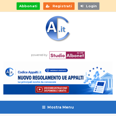
Abbonati
Registrati
Login
powered by
Mostra Menu