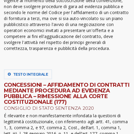
vigente al momento della sottoscrizione della convenzione,
non deve svolgere procedure di gara ad evidenza pubblica e
secondo le norme del Codice per l'affidamento di un contratto
di fornitura a terzi, ma ove si sia auto-vincolato su un piano
pubblicistico attraverso l'avvio di una negoziazione con
operatori economici invitati a presentare un'offerta e a
competere ai fini ell'aggiudicazione del contratto, deve
svolgere l'attività nel rispetto dei principi generali di
correttezza, trasparenza e pubblicità della procedura.
TESTO INTEGRALE
CONCESSIONI – AFFIDAMENTO DI CONTRATTI
MEDIANTE PROCEDURA AD EVIDENZA
PUBBLICA – RIMESSIONE ALLA CORTE
COSTITUZIONALE (177)
CONSIGLIO DI STATO SENTENZA 2020
É rilevante e non manifestamente infondata la questioni di
legittimità costituzionale, con riferimento agli artt. 41, comma
1, 3, comma 2, e 97, comma 2, Cost., dell’art. 1, comma 1,
lett. iii), l. 28 gennaio 2016, n. 11, e dell’art. 177, comma 1,