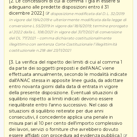
[2. Le concessioni di cui al comma 1 già in essere si
adeguano alle predette disposizioni entro il 31
dicembre 2022.]
disposizione modificata dal D.L. 32/2019
in vigore dal 19/4/2019 e ulteriormente modificata dalla legge di
conversione L 55/2019 in vigore dal 18/6/2019; termine prorogato
al 2022 dalla L. 108/2021 in vigore dal 31/7/2021 di conversione
del DL 77/2021 – comma dichiarato costituzionalmente
illegittimo con sentenza Corte Costituzionale l’illegittimità
costituzionale n.218 del 23/11/2021
[3. La verifica del rispetto dei limiti di cui al comma 1
da parte dei soggetti preposti e dell'ANAC viene
effettuata annualmente, secondo le modalità indicate
dall'ANAC stessa in apposite linee guida, da adottare
entro novanta giorni dalla data di entrata in vigore
della presente disposizione. Eventuali situazioni di
squilibrio rispetto ai limiti indicati devono essere
riequilibrate entro l'anno successivo. Nel caso di
situazioni di squilibrio reiterate per due anni
consecutivi, il concedente applica una penale in
misura pari al 10 per cento dell'importo complessivo
dei lavori, servizi o forniture che avrebbero dovuto
essere affidati con procedura ad evidenza pubblica.]