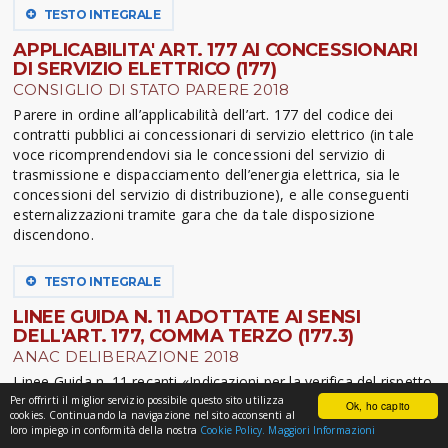
TESTO INTEGRALE
APPLICABILITA' ART. 177 AI CONCESSIONARI
DI SERVIZIO ELETTRICO (177)
CONSIGLIO DI STATO PARERE 2018
Parere in ordine all’applicabilità dell’art. 177 del codice dei
contratti pubblici ai concessionari di servizio elettrico (in tale
voce ricomprendendovi sia le concessioni del servizio di
trasmissione e dispacciamento dell’energia elettrica, sia le
concessioni del servizio di distribuzione), e alle conseguenti
esternalizzazioni tramite gara che da tale disposizione
discendono.
TESTO INTEGRALE
LINEE GUIDA N. 11 ADOTTATE AI SENSI
DELL'ART. 177, COMMA TERZO (177.3)
ANAC DELIBERAZIONE 2018
Linee Guida n. 11 recanti «Indicazioni per la verifica del rispetto
del limite di cui all’articolo 177, comma 1, del codice, da parte
Per offrirti il miglior servizio possibile questo sito utilizza
Ok, ho capito
cookies. Continuando la navigazione nel sito acconsenti al
dei soggetti pubblici o privati titolari di concessioni di lavori,
loro impiego in conformità della nostra
Cookie Policy.
Maggiori Informazioni
servizi pubblici o forniture già in essere alla data di entrata in