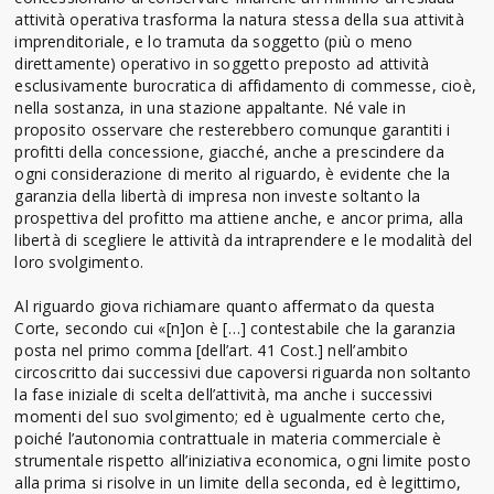
attività operativa trasforma la natura stessa della sua attività
imprenditoriale, e lo tramuta da soggetto (più o meno
direttamente) operativo in soggetto preposto ad attività
esclusivamente burocratica di affidamento di commesse, cioè,
nella sostanza, in una stazione appaltante. Né vale in
proposito osservare che resterebbero comunque garantiti i
profitti della concessione, giacché, anche a prescindere da
ogni considerazione di merito al riguardo, è evidente che la
garanzia della libertà di impresa non investe soltanto la
prospettiva del profitto ma attiene anche, e ancor prima, alla
libertà di scegliere le attività da intraprendere e le modalità del
loro svolgimento.
Al riguardo giova richiamare quanto affermato da questa
Corte, secondo cui «[n]on è […] contestabile che la garanzia
posta nel primo comma [dell’art. 41 Cost.] nell’ambito
circoscritto dai successivi due capoversi riguarda non soltanto
la fase iniziale di scelta dell’attività, ma anche i successivi
momenti del suo svolgimento; ed è ugualmente certo che,
poiché l’autonomia contrattuale in materia commerciale è
strumentale rispetto all’iniziativa economica, ogni limite posto
alla prima si risolve in un limite della seconda, ed è legittimo,