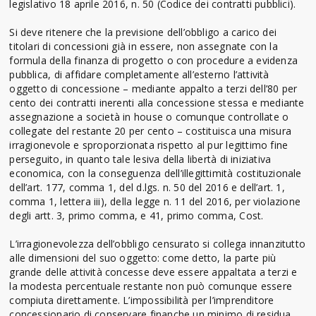
legislativo 18 aprile 2016, n. 50 (Codice dei contratti pubblici).
Si deve ritenere che la previsione dell’obbligo a carico dei
titolari di concessioni già in essere, non assegnate con la
formula della finanza di progetto o con procedure a evidenza
pubblica, di affidare completamente all’esterno l’attività
oggetto di concessione – mediante appalto a terzi dell’80 per
cento dei contratti inerenti alla concessione stessa e mediante
assegnazione a società in house o comunque controllate o
collegate del restante 20 per cento – costituisca una misura
irragionevole e sproporzionata rispetto al pur legittimo fine
perseguito, in quanto tale lesiva della libertà di iniziativa
economica, con la conseguenza dell’illegittimità costituzionale
dell’art. 177, comma 1, del d.lgs. n. 50 del 2016 e dell’art. 1,
comma 1, lettera iii), della legge n. 11 del 2016, per violazione
degli artt. 3, primo comma, e 41, primo comma, Cost.
L’irragionevolezza dell’obbligo censurato si collega innanzitutto
alle dimensioni del suo oggetto: come detto, la parte più
grande delle attività concesse deve essere appaltata a terzi e
la modesta percentuale restante non può comunque essere
compiuta direttamente. L’impossibilità per l’imprenditore
concessionario di conservare finanche un minimo di residua