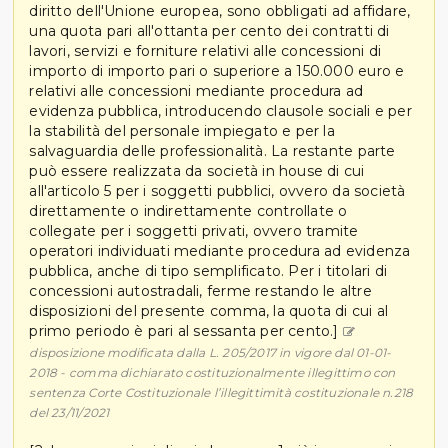
diritto dell'Unione europea, sono obbligati ad affidare,
una quota pari all'ottanta per cento dei contratti di
lavori, servizi e forniture relativi alle concessioni di
importo di importo pari o superiore a 150.000 euro e
relativi alle concessioni mediante procedura ad
evidenza pubblica, introducendo clausole sociali e per
la stabilità del personale impiegato e per la
salvaguardia delle professionalità. La restante parte
può essere realizzata da società in house di cui
all'articolo 5 per i soggetti pubblici, ovvero da società
direttamente o indirettamente controllate o
collegate per i soggetti privati, ovvero tramite
operatori individuati mediante procedura ad evidenza
pubblica, anche di tipo semplificato. Per i titolari di
concessioni autostradali, ferme restando le altre
disposizioni del presente comma, la quota di cui al
primo periodo è pari al sessanta per cento.]
disposizione modificata dalla L. 205/2017 in vigore dal 01-01-
2018 - comma dichiarato costituzionalmente illegittimo con
sentenza Corte Costituzionale l’illegittimità costituzionale n.218
del 23/11/2021