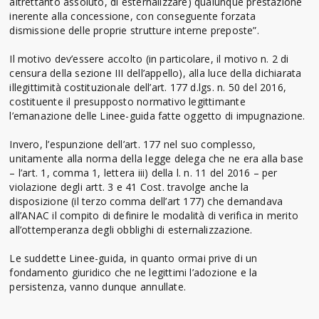
altrettanto assoluto, di esternalizzare) qualunque prestazione
inerente alla concessione, con conseguente forzata
dismissione delle proprie strutture interne preposte”.
Il motivo dev’essere accolto (in particolare, il motivo n. 2 di
censura della sezione III dell’appello), alla luce della dichiarata
illegittimità costituzionale dell’art. 177 d.lgs. n. 50 del 2016,
costituente il presupposto normativo legittimante
l’emanazione delle Linee-guida fatte oggetto di impugnazione.
Invero, l’espunzione dell’art. 177 nel suo complesso,
unitamente alla norma della legge delega che ne era alla base
– l’art. 1, comma 1, lettera iii) della l. n. 11 del 2016 – per
violazione degli artt. 3 e 41 Cost. travolge anche la
disposizione (il terzo comma dell’art 177) che demandava
all’ANAC il compito di definire le modalità di verifica in merito
all’ottemperanza degli obblighi di esternalizzazione.
Le suddette Linee-guida, in quanto ormai prive di un
fondamento giuridico che ne legittimi l’adozione e la
persistenza, vanno dunque annullate.