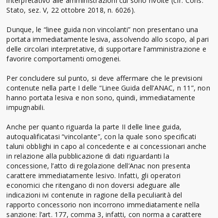
interpretativo alle amministrazioni cui sono rivolte (cfr. Cons.
Stato, sez. V, 22 ottobre 2018, n. 6026).
Dunque, le “linee guida non vincolanti” non presentano una
portata immediatamente lesiva, assolvendo allo scopo, al pari
delle circolari interpretative, di supportare l’amministrazione e
favorire comportamenti omogenei.
Per concludere sul punto, si deve affermare che le previsioni
contenute nella parte I delle “Linee Guida dell’ANAC, n 11”, non
hanno portata lesiva e non sono, quindi, immediatamente
impugnabili.
Anche per quanto riguarda la parte II delle linee guida,
autoqualificatasi “vincolante”, con la quale sono specificati
taluni obblighi in capo al concedente e ai concessionari anche
in relazione alla pubblicazione di dati riguardanti la
concessione, l’atto di regolazione dell’Anac non presenta
carattere immediatamente lesivo. Infatti, gli operatori
economici che ritengano di non doversi adeguare alle
indicazioni ivi contenute in ragione della peculiarità del
rapporto concessorio non incorrono immediatamente nella
sanzione: l’art. 177, comma 3, infatti, con norma a carattere