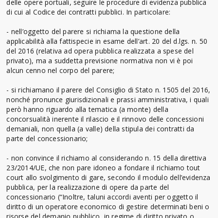
delle opere portuali, seguire le procedure di evidenza pubblica
di cui al Codice dei contratti pubblici. In particolare:
- nell’oggetto del parere si richiama la questione della
applicabilità alla fattispecie in esame dell’art. 20 del d.lgs. n. 50
del 2016 (relativa ad opera pubblica realizzata a spese del
privato), ma a suddetta previsione normativa non vi è poi
alcun cenno nel corpo del parere;
- si richiamano il parere del Consiglio di Stato n. 1505 del 2016,
nonché pronunce giurisdizionali e prassi amministrativa, i quali
però hanno riguardo alla tematica (a monte) della
concorsualità inerente il rilascio e il rinnovo delle concessioni
demaniali, non quella (a valle) della stipula dei contratti da
parte del concessionario;
- non convince il richiamo al considerando n. 15 della direttiva
23/2014/UE, che non pare idoneo a fondare il richiamo tout
court allo svolgimento di gare, secondo il modulo dell’evidenza
pubblica, per la realizzazione di opere da parte del
concessionario (“Inoltre, taluni accordi aventi per oggetto il
diritto di un operatore economico di gestire determinati beni o
risorse del demanio pubblico, in regime di diritto privato o