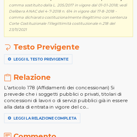
comma sostituito dalla L. 205/2017 in vigore dal 01-01-2018; vedi
Delibera ANAC del 4-7-2018 n. 614 in vigore dal 17-8-2018 -
comma dichiarato costituzionalmente illegittimo con sentenza
Corte Costituzionale l’illegittimità costituzionale n.218 del
23/11/2021
Testo Previgente
LEGGI IL TESTO PREVIGENTE
Relazione
L'articolo 178 (Affidamenti dei concessionari) Si
prevede che i soggetti pubblici o privati, titolari di
concessioni di lavori o di servizi pubblici già in essere
alla data di entrata in vigore del co...
LEGGI LA RELAZIONE COMPLETA
Commento