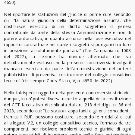
4650).
Nel riportare le statuizioni del giudice di prime cure secondo
cui: “la natura giuridica della determinazione assunta, che
costituisce esercizio di un diritto soggettivo di genesi
contrattuale da parte della stessa Amministrazione e non di
potere autoritativo, in quanto assunta nella fase esecutiva del
rapporto contrattuale nel quale i soggetti si pongono tra loro
in posizione assolutamente paritaria” (Tar Campania n. 1008
del 2022), la sezione ha dunque affermato che “va
definitivamente escluso che la presente controversia involga il
mancato esercizio da parte dell’amministrazione del potere
pubblicistico di preventiva costituzione del collegio consultivo
tecnico” (cfr. sempre Cons. Stato, V, n. 4650 del 2022).
Nella fattispecie oggetto della presente controversia si ricade,
dunque, in un’ipotesi diversa rispetto a quella della costituzione
del CCT facoltativo disciplinata dall’art. 218 del d.lgs. n. 36 del
2023, secondo cui: “Le stazioni appaltanti e gli enti concedenti,
tramite il RUP, possono costituire, secondo le modalità di cui
all'allegato V.2, un collegio consultivo tecnico, formato da tre
componenti, per risolvere problemi tecnici o giuridici di ogni
natura suscettibili di insorgere anche nella fase antecedente