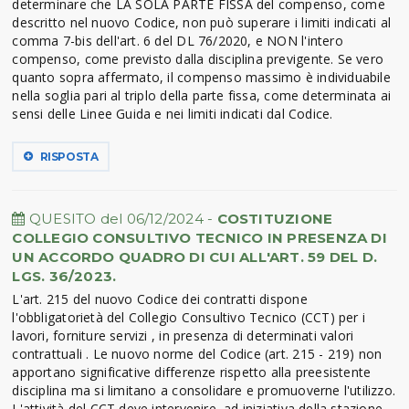
determinare che LA SOLA PARTE FISSA del compenso, come
descritto nel nuovo Codice, non può superare i limiti indicati al
comma 7-bis dell'art. 6 del DL 76/2020, e NON l'intero
compenso, come previsto dalla disciplina previgente. Se vero
quanto sopra affermato, il compenso massimo è individuabile
nella soglia pari al triplo della parte fissa, come determinata ai
sensi delle Linee Guida e nei limiti indicati dal Codice.
RISPOSTA
QUESITO del 06/12/2024 -
COSTITUZIONE
COLLEGIO CONSULTIVO TECNICO IN PRESENZA DI
UN ACCORDO QUADRO DI CUI ALL'ART. 59 DEL D.
LGS. 36/2023.
L'art. 215 del nuovo Codice dei contratti dispone
l'obbligatorietà del Collegio Consultivo Tecnico (CCT) per i
lavori, forniture servizi , in presenza di determinati valori
contrattuali . Le nuovo norme del Codice (art. 215 - 219) non
apportano significative differenze rispetto alla preesistente
disciplina ma si limitano a consolidare e promuoverne l'utilizzo.
L'attività del CCT deve intervenire, ad iniziativa della stazione