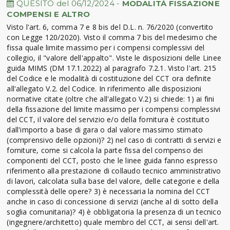
QUESITO del 06/12/2024 -
MODALITÀ FISSAZIONE
COMPENSI E ALTRO
Visto l'art. 6, comma 7 e 8 bis del D.L. n. 76/2020 (convertito
con Legge 120/2020). Visto il comma 7 bis del medesimo che
fissa quale limite massimo per i compensi complessivi del
collegio, il "valore dell'appalto". Viste le disposizioni delle Linee
guida MIMS (DM 17.1.2022) al paragrafo 7.2.1. Visto l'art. 215
del Codice e le modalità di costituzione del CCT ora definite
all'allegato V.2. del Codice. In riferimento alle disposizioni
normative citate (oltre che all'allegato V.2) si chiede: 1) ai fini
della fissazione del limite massimo per i compensi complessivi
del CCT, il valore del servizio e/o della fornitura è costituito
dall'importo a base di gara o dal valore massimo stimato
(comprensivo delle opzioni)? 2) nel caso di contratti di servizi e
forniture, come si calcola la parte fissa del compenso dei
componenti del CCT, posto che le linee guida fanno espresso
riferimento alla prestazione di collaudo tecnico amministrativo
di lavori, calcolata sulla base del valore, delle categorie e della
complessità delle opere? 3) è necessaria la nomina del CCT
anche in caso di concessione di servizi (anche al di sotto della
soglia comunitaria)? 4) è obbligatoria la presenza di un tecnico
(ingegnere/architetto) quale membro del CCT, ai sensi dell'art.