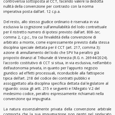
controversia sottoposta al CCT, facendo valere la dedotta
nullità della convenzione per contrasto con la norma
imperativa posta dall’art. 12 c.p.a.
Del resto, allo stesso giudice ordinario è riservata in via
esclusiva la cognizione sull’annullabilità del lodo contrattuale
per il ristretto numero di ipotesi previsto dall’art. 808-
ter
,
comma 2, c.p.c., tra cui l’invalidità della convenzione di
arbitrato a monte, come espressamente previsto dalla stessa
disciplina speciale dettata per il CCT (art. 217, comma 3):
azione di annullamento del lodo che SPV ha peraltro già
proposto dinanzi al Tribunale di Venezia (R.G. n. 26944/2024).
l’accordo costitutivo di CCT si situa, in via esclusiva, nell’ambito
dell’autonomia privata, in quanto per l’appunto negozio
giuridico ad effetti processuali, riconducibile alla fattispecie
tipica dell’art. 218 del codice dei contratti pubblici e
assoggettato alla disciplina specifica dettata dal legislatore al
riguardo: ossia gli artt. 215 e seguenti e l’Allegato V.2 del
medesimo codice, peraltro espressamente richiamati nella
convenzione qui impugnata.
La natura essenzialmente privata della convenzione arbitrale
comporta che la sua impugnazione non rientri nel sindacato