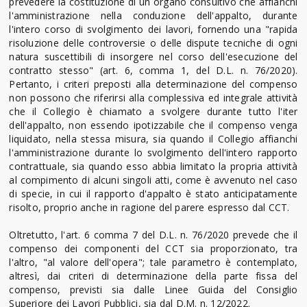
prevedere la costituzione di un organo consultivo che affianchi
l'amministrazione nella conduzione dell'appalto, durante
l'intero corso di svolgimento dei lavori, fornendo una "rapida
risoluzione delle controversie o delle dispute tecniche di ogni
natura suscettibili di insorgere nel corso dell'esecuzione del
contratto stesso" (art. 6, comma 1, del D.L. n. 76/2020).
Pertanto, i criteri preposti alla determinazione del compenso
non possono che riferirsi alla complessiva ed integrale attività
che il Collegio è chiamato a svolgere durante tutto l'iter
dell'appalto, non essendo ipotizzabile che il compenso venga
liquidato, nella stessa misura, sia quando il Collegio affianchi
l'amministrazione durante lo svolgimento dell'intero rapporto
contrattuale, sia quando esso abbia limitato la propria attività
al compimento di alcuni singoli atti, come è avvenuto nel caso
di specie, in cui il rapporto d'appalto è stato anticipatamente
risolto, proprio anche in ragione del parere espresso dal CCT.
Oltretutto, l'art. 6 comma 7 del D.L. n. 76/2020 prevede che il
compenso dei componenti del CCT sia proporzionato, tra
l'altro, "al valore dell'opera"; tale parametro è contemplato,
altresì, dai criteri di determinazione della parte fissa del
compenso, previsti sia dalle Linee Guida del Consiglio
Superiore dei Lavori Pubblici, sia dal D.M. n. 12/2022.