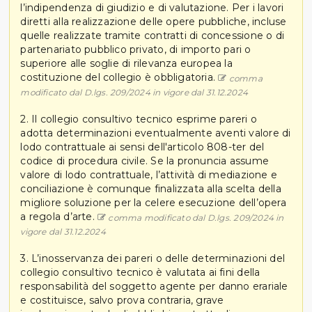
l’indipendenza di giudizio e di valutazione. Per i lavori
diretti alla realizzazione delle opere pubbliche, incluse
quelle realizzate tramite contratti di concessione o di
partenariato pubblico privato, di importo pari o
superiore alle soglie di rilevanza europea la
costituzione del collegio è obbligatoria.
comma
modificato dal D.lgs. 209/2024 in vigore dal 31.12.2024
2. Il collegio consultivo tecnico esprime pareri o
adotta determinazioni eventualmente aventi valore di
lodo contrattuale ai sensi dell'articolo 808-ter del
codice di procedura civile. Se la pronuncia assume
valore di lodo contrattuale, l’attività di mediazione e
conciliazione è comunque finalizzata alla scelta della
migliore soluzione per la celere esecuzione dell’opera
a regola d’arte.
comma modificato dal D.lgs. 209/2024 in
vigore dal 31.12.2024
3. L’inosservanza dei pareri o delle determinazioni del
collegio consultivo tecnico è valutata ai fini della
responsabilità del soggetto agente per danno erariale
e costituisce, salvo prova contraria, grave