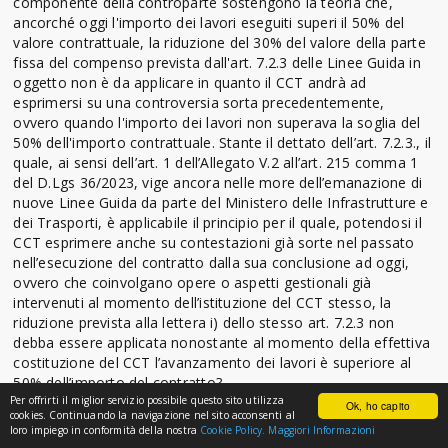
componente della controparte sostengono la teoria che,
ancorché oggi l'importo dei lavori eseguiti superi il 50% del
valore contrattuale, la riduzione del 30% del valore della parte
fissa del compenso prevista dall'art. 7.2.3 delle Linee Guida in
oggetto non è da applicare in quanto il CCT andrà ad
esprimersi su una controversia sorta precedentemente,
ovvero quando l'importo dei lavori non superava la soglia del
50% dell'importo contrattuale. Stante il dettato dell’art. 7.2.3., il
quale, ai sensi dell’art. 1 dell’Allegato V.2 all’art. 215 comma 1
del D.Lgs 36/2023, vige ancora nelle more dell’emanazione di
nuove Linee Guida da parte del Ministero delle Infrastrutture e
dei Trasporti, è applicabile il principio per il quale, potendosi il
CCT esprimere anche su contestazioni già sorte nel passato
nell’esecuzione del contratto dalla sua conclusione ad oggi,
ovvero che coinvolgano opere o aspetti gestionali già
intervenuti al momento dell’istituzione del CCT stesso, la
riduzione prevista alla lettera i) dello stesso art. 7.2.3 non
debba essere applicata nonostante al momento della effettiva
costituzione del CCT l’avanzamento dei lavori è superiore al
50% dell’importo del contratto?
Per offrirti il miglior servizio possibile questo sito utilizza
Ok, ho capito
cookies. Continuando la navigazione nel sito acconsenti al
RISPOSTA
loro impiego in conformità della nostra
Cookie Policy.
Maggiori Informazioni