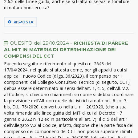
2.6.2 delle Linee guida, anche se si tratta di servizi e forniture
di natura non tecnica?
RISPOSTA
QUESITO del 29/10/2024 -
RICHIESTA DI PARERE
AL MIT IN MATERIA DI DETERMINAZIONE DEI
COMPENSI DEL CCT
Facendo seguito e riferimento al quesito n. 2643 del
17/04/2024, nel quale si attesta come, per gli appalti a cui si
applica il nuovo Codice (d.lgs. 36/2023), il compenso per i
componenti del Collegio Consultivo Tecnico (di seguito, CCT)
debba essere determinato ai sensi dell'art. 1, c. 5, dell'All. V.2.
al Codice, si chiedono chiarimenti su come si debba coordinare
la previsione dell'All. con quelle del ivi richiamato art. 6 co. 7-
bis, D.L. 76/2020, convertito nella L. n. 120/2020, (che a sua
volta rimanda alle linee guida del MIT di cui al Decreto 17
gennaio 2022 n. 12 ed in particolare all'art. 7). Il c. 5 dell'art.1
dell'Allegato V.2 al Codice, infatti, dispone che la parte fissa del
compenso dei componenti del CCT non possa superare i limiti
di cui all'art. 6, c. 7-bis del D.L. n. 76/2020; tuttavia l'art. 6 cit.