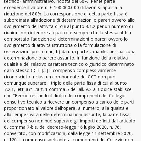
tecnico- amministrativo, ridotta del 60%. Per le parte
eccedente il valore di € 100.000.000 di lavori si applica la
riduzione del 80%. La corresponsione di detta parte fissa è
subordinata all’adozione di determinazioni o pareri ovvero allo
svolgimento dell’attività di cui al punto 4.1.2 per un numero di
riunioni non inferiore a quattro e sempre che la stessa abbia
comportato l’adozione di determinazioni o pareri ovvero lo
svolgimento di attività istruttoria o la formulazione di
osservazioni preliminari; b) da una parte variabile, per ciascuna
determinazione o parere assunto, in funzione della relativa
qualità e del relativo carattere tecnico o giuridico determinato
dallo stesso CCT; [...] Il compenso complessivamente
riconosciuto a ciascun componente del CCT non può
comunque superare il triplo della parte fissa di cui al punto
7.2.1, lett. a)" L'art. 1 comma 5 dell'all. V.2 al Codice stablisce
che "Fermo restando il diritto dei componenti del Collegio
consultivo tecnico a ricevere un compenso a carico delle parti
proporzionato al valore dell'opera, al numero, alla qualità e
alla tempestività delle determinazioni assunte, la parte fissa
del compenso non può superare gli importi definiti dall’articolo
6, comma 7-bis, del decreto-legge 16 luglio 2020, n. 76,
convertito, con modificazioni, dalla legge 11 settembre 2020,
n. 120. Il compenso spettante ai componenti del Collegio non