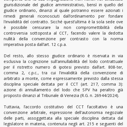
giurisdizionale del giudice amministrativo, bensì in quello del
giudice ordinario, dinanzi al quale potranno essere azionati i
rimedi generali riconosciuti dall’ordinamento per fondare
l’invalidità del contratto. Sicché quest’ultima è la sola sede ove
è possibile censurare la non compromettibilità della
controversia sottoposta al CCT, facendo valere la dedotta
nullità della convenzione per contrasto con la norma
imperativa posta dall’art. 12 c.p.a.
Del resto, allo stesso giudice ordinario è riservata in via
esclusiva la cognizione sull’annullabilità del lodo contrattuale
per il ristretto numero di ipotesi previsto dall’art. 808-ter,
comma 2, c.p.c., tra cui l’invalidità della convenzione di
arbitrato a monte, come espressamente previsto dalla stessa
disciplina speciale dettata per il CCT (art. 217, comma 3):
azione di annullamento del lodo che SPV ha peraltro già
proposto dinanzi al Tribunale di Venezia (R.G. n. 26944/2024).
Tuttavia, l’accordo costitutivo del CCT facoltativo è una
convenzione arbitrale, espressione dell’autonomia negoziale
delle parti, assoggettata alla speciale disciplina dettata dal
legislatore in materia, contenuta negli art. 215 e seguenti del