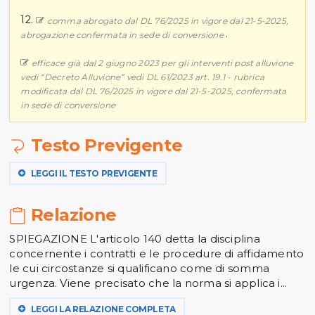
12.
comma abrogato dal DL 76/2025 in vigore dal 21-5-2025,
.
abrogazione confermata in sede di conversione
efficace già dal 2 giugno 2023 per gli interventi post alluvione
vedi “Decreto Alluvione” vedi DL 61/2023 art. 19.1 - rubrica
modificata dal DL 76/2025 in vigore dal 21-5-2025, confermata
in sede di conversione
Testo Previgente
LEGGI IL TESTO PREVIGENTE
Relazione
SPIEGAZIONE L'articolo 140 detta la disciplina
concernente i contratti e le procedure di affidamento
le cui circostanze si qualificano come di somma
urgenza. Viene precisato che la norma si applica i...
LEGGI LA RELAZIONE COMPLETA