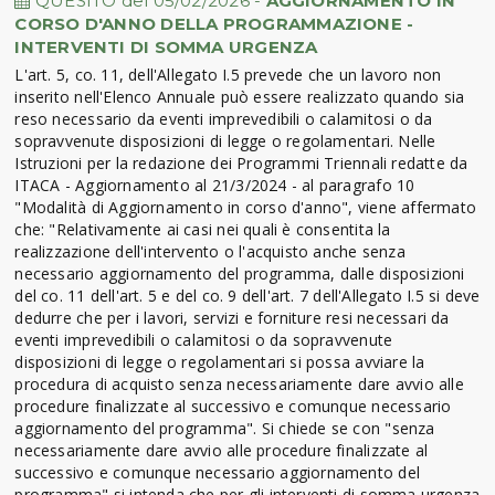
QUESITO del 05/02/2026 -
AGGIORNAMENTO IN
CORSO D'ANNO DELLA PROGRAMMAZIONE -
INTERVENTI DI SOMMA URGENZA
L'art. 5, co. 11, dell'Allegato I.5 prevede che un lavoro non
inserito nell'Elenco Annuale può essere realizzato quando sia
reso necessario da eventi imprevedibili o calamitosi o da
sopravvenute disposizioni di legge o regolamentari. Nelle
Istruzioni per la redazione dei Programmi Triennali redatte da
ITACA - Aggiornamento al 21/3/2024 - al paragrafo 10
"Modalità di Aggiornamento in corso d'anno", viene affermato
che: "Relativamente ai casi nei quali è consentita la
realizzazione dell'intervento o l'acquisto anche senza
necessario aggiornamento del programma, dalle disposizioni
del co. 11 dell'art. 5 e del co. 9 dell'art. 7 dell'Allegato I.5 si deve
dedurre che per i lavori, servizi e forniture resi necessari da
eventi imprevedibili o calamitosi o da sopravvenute
disposizioni di legge o regolamentari si possa avviare la
procedura di acquisto senza necessariamente dare avvio alle
procedure finalizzate al successivo e comunque necessario
aggiornamento del programma". Si chiede se con "senza
necessariamente dare avvio alle procedure finalizzate al
successivo e comunque necessario aggiornamento del
programma" si intenda che per gli interventi di somma urgenza