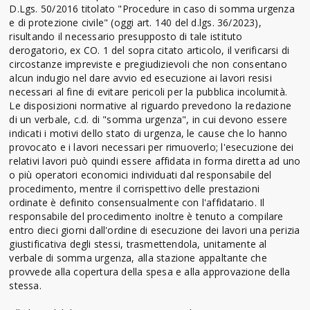
D.Lgs. 50/2016 titolato "Procedure in caso di somma urgenza
e di protezione civile" (oggi art. 140 del d.lgs. 36/2023),
risultando il necessario presupposto di tale istituto
derogatorio, ex CO. 1 del sopra citato articolo, il verificarsi di
circostanze impreviste e pregiudizievoli che non consentano
alcun indugio nel dare avvio ed esecuzione ai lavori resisi
necessari al fine di evitare pericoli per la pubblica incolumità.
Le disposizioni normative al riguardo prevedono la redazione
di un verbale, c.d. di "somma urgenza", in cui devono essere
indicati i motivi dello stato di urgenza, le cause che lo hanno
provocato e i lavori necessari per rimuoverlo; l'esecuzione dei
relativi lavori può quindi essere affidata in forma diretta ad uno
o più operatori economici individuati dal responsabile del
procedimento, mentre il corrispettivo delle prestazioni
ordinate è definito consensualmente con l'affidatario. Il
responsabile del procedimento inoltre è tenuto a compilare
entro dieci giorni dall'ordine di esecuzione dei lavori una perizia
giustificativa degli stessi, trasmettendola, unitamente al
verbale di somma urgenza, alla stazione appaltante che
provvede alla copertura della spesa e alla approvazione della
stessa.