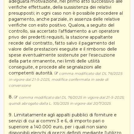
adeguata motivazione, nel primo atto successivo alle
verifiche effettuate, della sussistenza dei relativi
presupposti; in ogni caso non è possibile procedere al
pagamento, anche parziale, in assenza delle relative
verifiche con esito positivo. Qualora, a seguito del
controllo, sia accertato l’affidamento a un operatore
privo dei predetti requisiti, la stazione appaltante
recede dal contratto, fatto salvo il pagamento del
valore delle prestazioni eseguite e il rimborso delle
spese eventualmente sostenute per l’esecuzione
della parte rimanente, nei limiti delle utilità
conseguite, e procede alle segnalazioni alle
competenti autorità.
comma modificato dal DL 76/2025
in vigore dal 21-5-2025, modifica confermata in sede di
conversione
8.
comma modificato dal DL 76/2025 in vigore dal 21-5-2025;
quindi abrogato dalla L. 105/2025 in vigore dal 20/7/2025
9. Limitatamente agli appalti pubblici di forniture e
servizi di cui ai commi 3 e 6, di importo pari o
superiore a 140.000 euro, per i quali non siano
disponibili elenchi di prezzi definiti mediante l'utilizzo