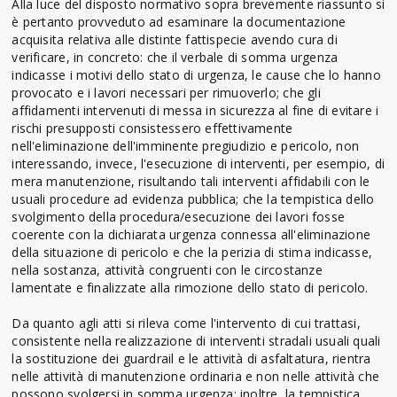
Alla luce del disposto normativo sopra brevemente riassunto si
è pertanto provveduto ad esaminare la documentazione
acquisita relativa alle distinte fattispecie avendo cura di
verificare, in concreto: che il verbale di somma urgenza
indicasse i motivi dello stato di urgenza, le cause che lo hanno
provocato e i lavori necessari per rimuoverlo; che gli
affidamenti intervenuti di messa in sicurezza al fine di evitare i
rischi presupposti consistessero effettivamente
nell'eliminazione dell'imminente pregiudizio e pericolo, non
interessando, invece, l'esecuzione di interventi, per esempio, di
mera manutenzione, risultando tali interventi affidabili con le
usuali procedure ad evidenza pubblica; che la tempistica dello
svolgimento della procedura/esecuzione dei lavori fosse
coerente con la dichiarata urgenza connessa all'eliminazione
della situazione di pericolo e che la perizia di stima indicasse,
nella sostanza, attività congruenti con le circostanze
lamentate e finalizzate alla rimozione dello stato di pericolo.
Da quanto agli atti si rileva come l'intervento di cui trattasi,
consistente nella realizzazione di interventi stradali usuali quali
la sostituzione dei guardrail e le attività di asfaltatura, rientra
nelle attività di manutenzione ordinaria e non nelle attività che
possono svolgersi in somma urgenza; inoltre, la tempistica