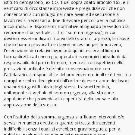
istituto derogatorio, ex CO. 1 del sopra citato articolo 163, è il
verificarsi di circostanze impreviste e pregiudizievoli che non
consentano alcun indugio nel dare avvio ed esecuzione ai
lavori resisi necessari al fine di evitare pericoli per la pubblica
incolumità. Le disposizioni normative al riguardo prevedono la
redazione di un verbale, c.d. di "somma urgenza", in cui
devono essere indicati i motivi dello stato di urgenza, le cause
che lo hanno provocato e i lavori necessari per rimuoverlo;
l'esecuzione dei relativi lavori può quindi essere affidata in
forma diretta ad uno o più operatori economici individuati dal
responsabile del procedimento, mentre il corrispettivo delle
prestazioni ordinate è definito consensualmente con
l'affidatario. Il responsabile del procedimento inoltre è tenuto a
compilare entro dieci giorni dall'ordine di esecuzione dei lavori
una perizia giustificativa degli stessi, trasmettendola,
unitamente al verbale di somma urgenza, alla stazione
appaltante che provvede alla copertura della spesa e alla
approvazione della stessa.
Con l'istituto della somma urgenza si affidano interventi e/o
servizi in maniera diretta in quanto si tratta di interventi
indifferibili senza i quali si avrebbero gravi pregiudizi per la
pubblica incolumità: solo in questo contesto e con i