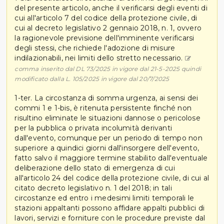
del presente articolo, anche il verificarsi degli eventi di
cui all'articolo 7 del codice della protezione civile, di
cui al decreto legislativo 2 gennaio 2018, n. 1, ovvero
la ragionevole previsione dell'imminente verificarsi
degli stessi, che richiede l'adozione di misure
indilazionabili, nei limiti dello stretto necessario.
comma inserito dal DL 73/2025 in vigore dal 21-5-2025 quindi
modificato dalla L. 105/2025 in vigore dal 20/7/2025
1-ter. La circostanza di somma urgenza, ai sensi dei
commi 1 e 1-bis, è ritenuta persistente finché non
risultino eliminate le situazioni dannose o pericolose
per la pubblica o privata incolumità derivanti
dall'evento, comunque per un periodo di tempo non
superiore a quindici giorni dall'insorgere dell'evento,
fatto salvo il maggiore termine stabilito dall'eventuale
deliberazione dello stato di emergenza di cui
all'articolo 24 del codice della protezione civile, di cui al
citato decreto legislativo n. 1 del 2018; in tali
circostanze ed entro i medesimi limiti temporali le
stazioni appaltanti possono affidare appalti pubblici di
lavori, servizi e forniture con le procedure previste dal