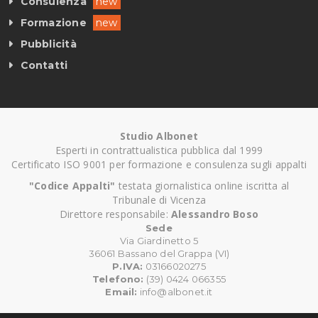
Consulenza
new
Formazione
new
Pubblicità
Contatti
Studio Albonet
Esperti in contrattualistica pubblica dal 1999
Certificato ISO 9001 per formazione e consulenza sugli appalti
"Codice Appalti"
testata giornalistica online iscritta al
Tribunale di Vicenza
Direttore responsabile:
Alessandro Boso
Sede
Via Giardinetto 5
36061 Bassano del Grappa (VI)
P.IVA:
03166020275
Telefono:
(39) 0424 066355
Email:
info@albonet.it