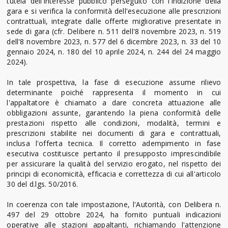
tutela dell'interesse pubblico perseguito con l'indizione della
gara e si verifica la conformità dell'esecuzione alle prescrizioni
contrattuali, integrate dalle offerte migliorative presentate in
sede di gara (cfr. Delibere n. 511 dell'8 novembre 2023, n. 519
dell'8 novembre 2023, n. 577 del 6 dicembre 2023, n. 33 del 10
gennaio 2024, n. 180 del 10 aprile 2024, n. 244 del 24 maggio
2024).
In tale prospettiva, la fase di esecuzione assume rilievo
determinante poiché rappresenta il momento in cui
l'appaltatore è chiamato a dare concreta attuazione alle
obbligazioni assunte, garantendo la piena conformità delle
prestazioni rispetto alle condizioni, modalità, termini e
prescrizioni stabilite nei documenti di gara e contrattuali,
inclusa l'offerta tecnica. Il corretto adempimento in fase
esecutiva costituisce pertanto il presupposto imprescindibile
per assicurare la qualità del servizio erogato, nel rispetto dei
principi di economicità, efficacia e correttezza di cui all'articolo
30 del d.lgs. 50/2016.
In coerenza con tale impostazione, l'Autorità, con Delibera n.
497 del 29 ottobre 2024, ha fornito puntuali indicazioni
operative alle stazioni appaltanti, richiamando l'attenzione