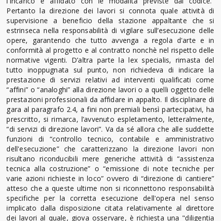
l'incarico è affidato con le modalità previste dal codice.”
Pertanto la direzione dei lavori si connota quale attività di
supervisione a beneficio della stazione appaltante che si
estrinseca nella responsabilità di vigilare sull’esecuzione delle
opere, garantendo che tutto avvenga a regola d'arte e in
conformità al progetto e al contratto nonchè nel rispetto delle
normative vigenti. D’altra parte la lex specialis, rimasta del
tutto inoppugnata sul punto, non richiedeva di indicare la
prestazione di servizi relativi ad interventi qualificati come
“affini” o “analoghi” alla direzione lavori o a quelli oggetto delle
prestazioni professionali da affidare in appalto. Il disciplinare di
gara al paragrafo 2.4, a fini non premiali bensì partecipativi, ha
prescritto, si rimarca, l’avvenuto espletamento, letteralmente,
“di servizi di direzione lavori”. Va da sé allora che alle suddette
funzioni di “controllo tecnico, contabile e amministrativo
dell'esecuzione” che caratterizzano la direzione lavori non
risultano riconducibili mere generiche attività di “assistenza
tecnica alla costruzione” o “emissione di note tecniche per
varie azioni richieste in loco” ovvero di “direzione di cantiere”
atteso che a queste ultime non si riconnettono responsabilità
specifiche per la corretta esecuzione dell'opera nel senso
implicato dalla disposizione citata relativamente al direttore
dei lavori al quale, giova osservare, è richiesta una "diligentia