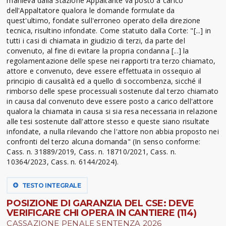
manleva dalla Stazione Appaltante va posto a carico
dell'Appaltatore qualora le domande formulate da
quest'ultimo, fondate sull'erroneo operato della direzione
tecnica, risultino infondate. Come statuito dalla Corte: "[...] in
tutti i casi di chiamata in giudizio di terzi, da parte del
convenuto, al fine di evitare la propria condanna [...] la
regolamentazione delle spese nei rapporti tra terzo chiamato,
attore e convenuto, deve essere effettuata in ossequio al
principio di causalità ed a quello di soccombenza, sicché il
rimborso delle spese processuali sostenute dal terzo chiamato
in causa dal convenuto deve essere posto a carico dell'attore
qualora la chiamata in causa si sia resa necessaria in relazione
alle tesi sostenute dall'attore stesso e queste siano risultate
infondate, a nulla rilevando che l'attore non abbia proposto nei
confronti del terzo alcuna domanda" (In senso conforme:
Cass. n. 31889/2019, Cass. n. 18710/2021, Cass. n.
10364/2023, Cass. n. 6144/2024).
TESTO INTEGRALE
POSIZIONE DI GARANZIA DEL CSE: DEVE
VERIFICARE CHI OPERA IN CANTIERE (114)
CASSAZIONE PENALE SENTENZA 2026