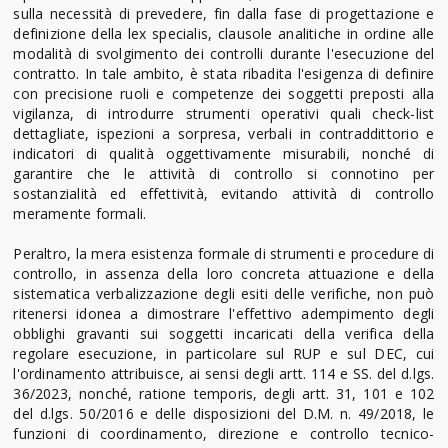
sulla necessità di prevedere, fin dalla fase di progettazione e
definizione della lex specialis, clausole analitiche in ordine alle
modalità di svolgimento dei controlli durante l'esecuzione del
contratto. In tale ambito, è stata ribadita l'esigenza di definire
con precisione ruoli e competenze dei soggetti preposti alla
vigilanza, di introdurre strumenti operativi quali check-list
dettagliate, ispezioni a sorpresa, verbali in contraddittorio e
indicatori di qualità oggettivamente misurabili, nonché di
garantire che le attività di controllo si connotino per
sostanzialità ed effettività, evitando attività di controllo
meramente formali.
Peraltro, la mera esistenza formale di strumenti e procedure di
controllo, in assenza della loro concreta attuazione e della
sistematica verbalizzazione degli esiti delle verifiche, non può
ritenersi idonea a dimostrare l'effettivo adempimento degli
obblighi gravanti sui soggetti incaricati della verifica della
regolare esecuzione, in particolare sul RUP e sul DEC, cui
l'ordinamento attribuisce, ai sensi degli artt. 114 e SS. del d.lgs.
36/2023, nonché, ratione temporis, degli artt. 31, 101 e 102
del d.lgs. 50/2016 e delle disposizioni del D.M. n. 49/2018, le
funzioni di coordinamento, direzione e controllo tecnico-