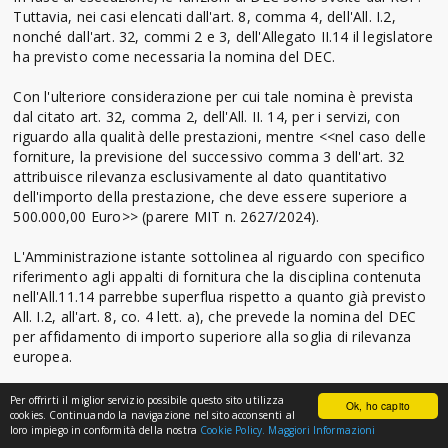
Tuttavia, nei casi elencati dall'art. 8, comma 4, dell'All. I.2,
nonché dall'art. 32, commi 2 e 3, dell'Allegato II.14 il legislatore
ha previsto come necessaria la nomina del DEC.
Con l'ulteriore considerazione per cui tale nomina è prevista
dal citato art. 32, comma 2, dell'All. II. 14, per i servizi, con
riguardo alla qualità delle prestazioni, mentre <<nel caso delle
forniture, la previsione del successivo comma 3 dell'art. 32
attribuisce rilevanza esclusivamente al dato quantitativo
dell'importo della prestazione, che deve essere superiore a
500.000,00 Euro>> (parere MIT n. 2627/2024).
L'Amministrazione istante sottolinea al riguardo con specifico
riferimento agli appalti di fornitura che la disciplina contenuta
nell'All.11.14 parrebbe superflua rispetto a quanto già previsto
All. I.2, all'art. 8, co. 4 lett. a), che prevede la nomina del DEC
per affidamento di importo superiore alla soglia di rilevanza
europea.
Pur condividendo i dubbi interpretativi della richiedente,
Per offrirti il miglior servizio possibile questo sito utilizza
Ok, ho capito
derivanti dalla stratificazione delle disposizioni dedicate alla
cookies. Continuando la navigazione nel sito acconsenti al
loro impiego in conformità della nostra
Cookie Policy.
Maggiori Informazioni
nomina del DEC negli appalti di servizi e forniture, si ritiene che