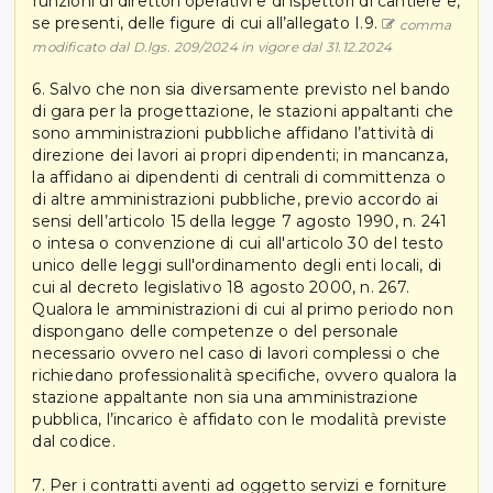
funzioni di direttori operativi e di ispettori di cantiere e,
se presenti, delle figure di cui all’allegato I.9.
comma
modificato dal D.lgs. 209/2024 in vigore dal 31.12.2024
6. Salvo che non sia diversamente previsto nel bando
di gara per la progettazione, le stazioni appaltanti che
sono amministrazioni pubbliche affidano l’attività di
direzione dei lavori ai propri dipendenti; in mancanza,
la affidano ai dipendenti di centrali di committenza o
di altre amministrazioni pubbliche, previo accordo ai
sensi dell’articolo 15 della legge 7 agosto 1990, n. 241
o intesa o convenzione di cui all'articolo 30 del testo
unico delle leggi sull'ordinamento degli enti locali, di
cui al decreto legislativo 18 agosto 2000, n. 267.
Qualora le amministrazioni di cui al primo periodo non
dispongano delle competenze o del personale
necessario ovvero nel caso di lavori complessi o che
richiedano professionalità specifiche, ovvero qualora la
stazione appaltante non sia una amministrazione
pubblica, l’incarico è affidato con le modalità previste
dal codice.
7. Per i contratti aventi ad oggetto servizi e forniture