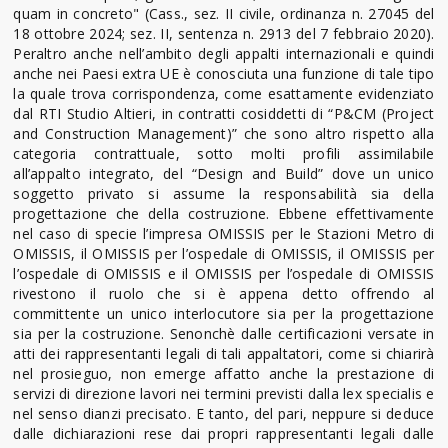
quam in concreto" (Cass., sez. II civile, ordinanza n. 27045 del
18 ottobre 2024; sez. II, sentenza n. 2913 del 7 febbraio 2020).
Peraltro anche nell’ambito degli appalti internazionali e quindi
anche nei Paesi extra UE è conosciuta una funzione di tale tipo
la quale trova corrispondenza, come esattamente evidenziato
dal RTI Studio Altieri, in contratti cosiddetti di “P&CM (Project
and Construction Management)” che sono altro rispetto alla
categoria contrattuale, sotto molti profili assimilabile
all’appalto integrato, del “Design and Build” dove un unico
soggetto privato si assume la responsabilità sia della
progettazione che della costruzione. Ebbene effettivamente
nel caso di specie l’impresa OMISSIS per le Stazioni Metro di
OMISSIS, il OMISSIS per l’ospedale di OMISSIS, il OMISSIS per
l’ospedale di OMISSIS e il OMISSIS per l’ospedale di OMISSIS
rivestono il ruolo che si è appena detto offrendo al
committente un unico interlocutore sia per la progettazione
sia per la costruzione. Senonchè dalle certificazioni versate in
atti dei rappresentanti legali di tali appaltatori, come si chiarirà
nel prosieguo, non emerge affatto anche la prestazione di
servizi di direzione lavori nei termini previsti dalla lex specialis e
nel senso dianzi precisato. E tanto, del pari, neppure si deduce
dalle dichiarazioni rese dai propri rappresentanti legali dalle