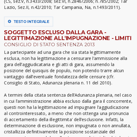
(CS, sez.V, n.3433/2008; sez.VI, n.2846/2006; n.785/2002; Tar
Lazio, Sez.II, n.42/2010; Tar Campania, Na, n.1493/2011).
TESTO INTEGRALE
SOGGETTO ESCLUSO DALLA GARA -
LEGITTIMAZIONE ALL'IMPUGNAZIONE - LIMITI
CONSIGLIO DI STATO SENTENZA 2013
La partecipante ad una gara che sia stata legittimamente
esclusa, non ha legittimazione a censurare l’ammissione alla
gara dell’aggiudicataria e gli atti di gara, assumendo la
posizione del quisquis de populo, non potendo trarre alcun
vantaggio dall’eventuale fondatezza delle censure (cfr.
Consiglio di Stato, Adunanza plenaria n. 11 del 2010).
A termini della citata sentenza dell’Adunanza plenaria, nel caso
in cui l’amministrazione abbia escluso dalla gara il concorrente,
questi non ha la legittimazione ad impugnare l’aggiudicazione
al controinteressato, a meno che non ottenga una pronuncia
di accertamento della illegittimita' dell’esclusione. Infatti, la
determinazione di esclusione, non impugnata o non annullata,
cristallizza definitivamente la posizione sostanziale del