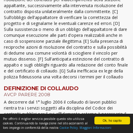
appaltante, successivamente alla intervenuta risoluzione del
contratto disposta unilateralmente dalla committente. [C]
Sull’obbligo dell'appaltatore di verificare la correttezza del
progetto e di segnalarne le eventuali carenze ed errori. [D]
Sulla sussistenza o meno di un obbligo dell’appaltatore di dare
comunque esecuzione alle parti d'opera realizzabili anche in
caso di sospensione parziale illegittima. [E] Sulla presenza di
reciproche azioni di risoluzione del contratto e sulla possibilità
di dedurne una comune volontà di sciogliere il vincolo per
mutuo dissenso. [F] Sull’anticipata estinzione del contratto di
appalto e sugli obblighi riguardo alla redazione del conto finale
e del certificato di collaudo. [G] Sulla inefficacia ex lege della
polizza fideiussoria una volta decorsi i termini per il collaudo
DEFINIZIONE DI COLLAUDO
AVCP PARERE 2008
A decorrere dal 1° luglio 2006 il collaudo di lavori pubblici
rientra tra i servizi soggetti alla disciplina del Codice dei
contratti pubblici per il cui affidamento esterno è necessario il
Per offrirti il miglior servizio possibile questo sito utilizza
ricorso alle procedure di evidenza pubblica, in quanto i “servizi
Ok, ho capito
cookies. Continuando la navigazione nel sito acconsenti al
di collaudo e di verifica di edifici” ricadono nella categoria 12
loro impiego in conformità della nostra
Cookie Policy.
Maggiori Informazioni
dell’allegato IIA del Codice dei contratti e che i servizi ivi