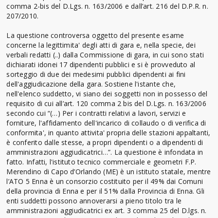
comma 2-bis del D.Lgs. n. 163/2006 e dall’art. 216 del D.P.R. n.
207/2010.
La questione controversa oggetto del presente esame
concerne la legittimita' degli atti di gara e, nella specie, dei
verbali redatti (..) dalla Commissione di gara, in cui sono stati
dichiarati idonei 17 dipendenti pubblici e si è provveduto al
sorteggio di due dei medesimi pubblici dipendenti ai fini
dell'aggiudicazione della gara. Sostiene l'istante che,
nell'elenco suddetto, vi siano dei soggetti non in possesso del
requisito di cui all’art. 120 comma 2 bis del D.Lgs. n. 163/2006
secondo cui “(…) Per i contratti relativi a lavori, servizi e
forniture, l'affidamento dell'incarico di collaudo o di verifica di
conformita', in quanto attivita' propria delle stazioni appaltanti,
è conferito dalle stesse, a propri dipendenti o a dipendenti di
amministrazioni aggiudicatrici…”. La questione è infondata in
fatto. Infatti, l'istituto tecnico commerciale e geometri F.P.
Merendino di Capo d’Orlando (ME) è un istituto statale, mentre
l’ATO 5 Enna è un consorzio costituito per il 49% dai Comuni
della provincia di Enna e per il 51% dalla Provincia di Enna. Gli
enti suddetti possono annoverarsi a pieno titolo tra le
amministrazioni aggiudicatrici ex art. 3 comma 25 del D.lgs. n.