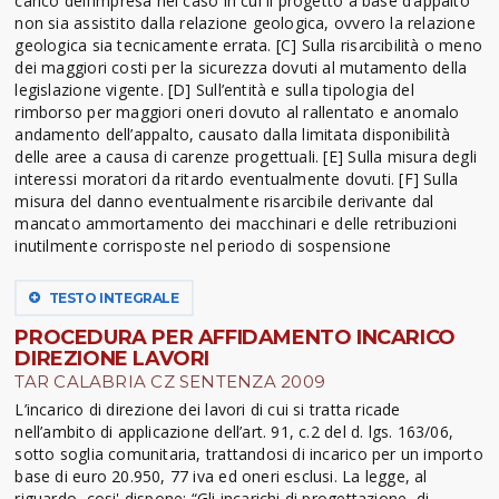
carico dell’impresa nel caso in cui il progetto a base d’appalto
non sia assistito dalla relazione geologica, ovvero la relazione
geologica sia tecnicamente errata. [C] Sulla risarcibilità o meno
dei maggiori costi per la sicurezza dovuti al mutamento della
legislazione vigente. [D] Sull’entità e sulla tipologia del
rimborso per maggiori oneri dovuto al rallentato e anomalo
andamento dell’appalto, causato dalla limitata disponibilità
delle aree a causa di carenze progettuali. [E] Sulla misura degli
interessi moratori da ritardo eventualmente dovuti. [F] Sulla
misura del danno eventualmente risarcibile derivante dal
mancato ammortamento dei macchinari e delle retribuzioni
inutilmente corrisposte nel periodo di sospensione
TESTO INTEGRALE
PROCEDURA PER AFFIDAMENTO INCARICO
DIREZIONE LAVORI
TAR CALABRIA CZ SENTENZA 2009
L’incarico di direzione dei lavori di cui si tratta ricade
nell’ambito di applicazione dell’art. 91, c.2 del d. lgs. 163/06,
sotto soglia comunitaria, trattandosi di incarico per un importo
base di euro 20.950, 77 iva ed oneri esclusi. La legge, al
riguardo, cosi' dispone: “Gli incarichi di progettazione, di