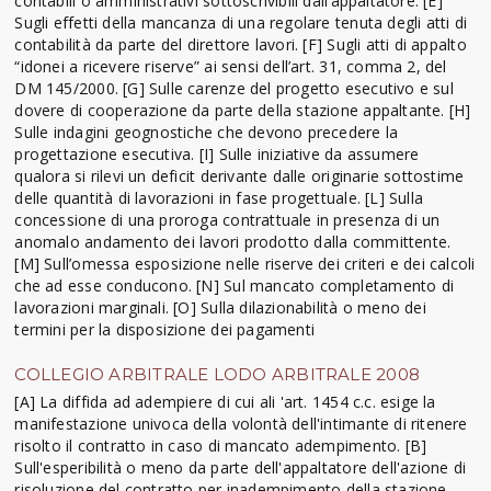
contabili o amministrativi sottoscrivibili dall’appaltatore. [E]
Sugli effetti della mancanza di una regolare tenuta degli atti di
contabilità da parte del direttore lavori. [F] Sugli atti di appalto
“idonei a ricevere riserve” ai sensi dell’art. 31, comma 2, del
DM 145/2000. [G] Sulle carenze del progetto esecutivo e sul
dovere di cooperazione da parte della stazione appaltante. [H]
Sulle indagini geognostiche che devono precedere la
progettazione esecutiva. [I] Sulle iniziative da assumere
qualora si rilevi un deficit derivante dalle originarie sottostime
delle quantità di lavorazioni in fase progettuale. [L] Sulla
concessione di una proroga contrattuale in presenza di un
anomalo andamento dei lavori prodotto dalla committente.
[M] Sull’omessa esposizione nelle riserve dei criteri e dei calcoli
che ad esse conducono. [N] Sul mancato completamento di
lavorazioni marginali. [O] Sulla dilazionabilità o meno dei
termini per la disposizione dei pagamenti
COLLEGIO ARBITRALE LODO ARBITRALE 2008
[A] La diffida ad adempiere di cui ali 'art. 1454 c.c. esige la
manifestazione univoca della volontà dell'intimante di ritenere
risolto il contratto in caso di mancato adempimento. [B]
Sull'esperibilità o meno da parte dell'appaltatore dell'azione di
risoluzione del contratto per inadempimento della stazione