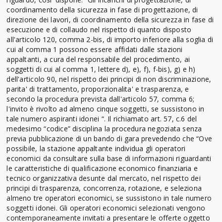
coordinamento della sicurezza in fase di progettazione, di
direzione dei lavori, di coordinamento della sicurezza in fase di
esecuzione e di collaudo nel rispetto di quanto disposto
all'articolo 120, comma 2-bis, di importo inferiore alla soglia di
cui al comma 1 possono essere affidati dalle stazioni
appaltanti, a cura del responsabile del procedimento, ai
soggetti di cui al comma 1, lettere d), e), f), f-bis), g) e h)
dell'articolo 90, nel rispetto dei principi di non discriminazione,
parita' di trattamento, proporzionalita' e trasparenza, e
secondo la procedura prevista dall'articolo 57, comma 6;
l'invito è rivolto ad almeno cinque soggetti, se sussistono in
tale numero aspiranti idonei “. Il richiamato art. 57, c.6 del
medesimo “codice” disciplina la procedura negoziata senza
previa pubblicazione di un bando di gara prevedendo che “Ove
possibile, la stazione appaltante individua gli operatori
economici da consultare sulla base di informazioni riguardanti
le caratteristiche di qualificazione economico finanziaria e
tecnico organizzativa desunte dal mercato, nel rispetto dei
principi di trasparenza, concorrenza, rotazione, e seleziona
almeno tre operatori economici, se sussistono in tale numero
soggetti idonei. Gli operatori economici selezionati vengono
contemporaneamente invitati a presentare le offerte oggetto