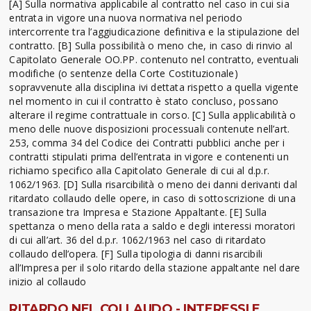
[A] Sulla normativa applicabile al contratto nel caso in cui sia
entrata in vigore una nuova normativa nel periodo
intercorrente tra l’aggiudicazione definitiva e la stipulazione del
contratto. [B] Sulla possibilità o meno che, in caso di rinvio al
Capitolato Generale OO.PP. contenuto nel contratto, eventuali
modifiche (o sentenze della Corte Costituzionale)
sopravvenute alla disciplina ivi dettata rispetto a quella vigente
nel momento in cui il contratto è stato concluso, possano
alterare il regime contrattuale in corso. [C] Sulla applicabilità o
meno delle nuove disposizioni processuali contenute nell’art.
253, comma 34 del Codice dei Contratti pubblici anche per i
contratti stipulati prima dell’entrata in vigore e contenenti un
richiamo specifico alla Capitolato Generale di cui al d.p.r.
1062/1963. [D] Sulla risarcibilità o meno dei danni derivanti dal
ritardato collaudo delle opere, in caso di sottoscrizione di una
transazione tra Impresa e Stazione Appaltante. [E] Sulla
spettanza o meno della rata a saldo e degli interessi moratori
di cui all’art. 36 del d.p.r. 1062/1963 nel caso di ritardato
collaudo dell’opera. [F] Sulla tipologia di danni risarcibili
all’Impresa per il solo ritardo della stazione appaltante nel dare
inizio al collaudo
RITARDO NEL COLLAUDO - INTERESSI E