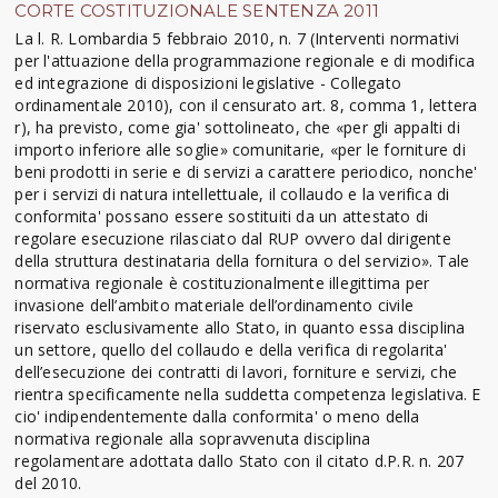
CORTE COSTITUZIONALE SENTENZA 2011
La l. R. Lombardia 5 febbraio 2010, n. 7 (Interventi normativi
per l'attuazione della programmazione regionale e di modifica
ed integrazione di disposizioni legislative - Collegato
ordinamentale 2010), con il censurato art. 8, comma 1, lettera
r), ha previsto, come gia' sottolineato, che «per gli appalti di
importo inferiore alle soglie» comunitarie, «per le forniture di
beni prodotti in serie e di servizi a carattere periodico, nonche'
per i servizi di natura intellettuale, il collaudo e la verifica di
conformita' possano essere sostituiti da un attestato di
regolare esecuzione rilasciato dal RUP ovvero dal dirigente
della struttura destinataria della fornitura o del servizio». Tale
normativa regionale è costituzionalmente illegittima per
invasione dell’ambito materiale dell’ordinamento civile
riservato esclusivamente allo Stato, in quanto essa disciplina
un settore, quello del collaudo e della verifica di regolarita'
dell’esecuzione dei contratti di lavori, forniture e servizi, che
rientra specificamente nella suddetta competenza legislativa. E
cio' indipendentemente dalla conformita' o meno della
normativa regionale alla sopravvenuta disciplina
regolamentare adottata dallo Stato con il citato d.P.R. n. 207
del 2010.