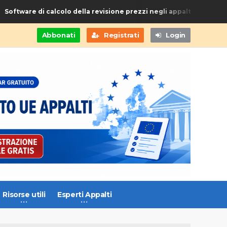
oftware di calcolo della revisione prezzi negli appalti di Forniture
Abbonati
Registrati
Login
Risorse utili
Esperti Appalti