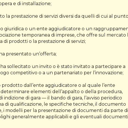
opera e di installazione;
to la prestazione di servizi diversi da quelli di cui al punto
a o giuridica o un ente aggiudicatore o un raggruppame
ssociazione temporanea di imprese, che offre sul mercato 
a di prodotti o la prestazione di servizi;
ha presentato un’offerta;
 sollecitato un invito o è stato invitato a partecipare a
logo competitivo o a un partenariato per l’innovazione;
prodotto dall’ente aggiudicatore o al quale l’ente
o determinare elementi dell’appalto o della procedura,
ndizione di gara — il bando di gara, l’avviso periodico
tema di qualificazione, le specifiche tecniche, il documento
te, i modelli per la presentazione di documenti da parte d
bblighi generalmente applicabili e gli eventuali document