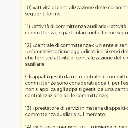
10) «attività di centralizzazione delle commit
seguenti forme:
11) «attività di committenza ausiliarie»: attivi
committenza, in particolare nelle forme segu
12) «centrale di committenza»: un ente ai sensi
un’amministrazione aggiudicatrice ai sensi dell
che fornisce attività di centralizzazione dell
ausiliarie.
Gli appalti gestiti da una centrale di committe
committenze sono considerati appalti per l’eserci
non si applica agli appalti gestiti da una centr
centralizzazione delle committenze;
13) «prestatore di servizi in materia di appalti
committenza ausiliarie sul mercato;
14) «scritto» o «per iscritto»: un insieme di pa