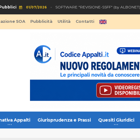
bblici
S
SOFTWARE "REVISIONE-SSFF" (by ALBONET)
01/07/2026
tazione SOA
Pubblicità
Utilità
Contatti
ativa Appalti
Giurisprudenza e Prassi
Quesiti Giuridici