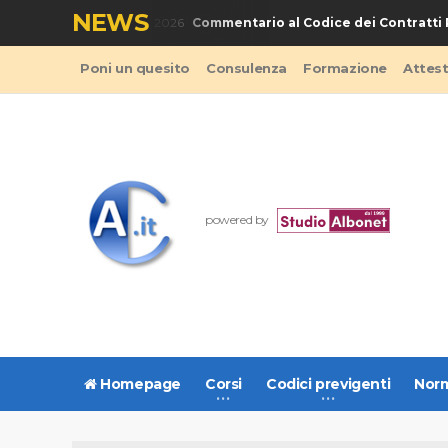
NEWS
Commentario al Codice dei Contratti Pu
LIBRO - Codice Appalti 2026
Poni un quesito
Consulenza
Formazione
Attes
powered by
Homepage
Corsi
Codici previgenti
Norm