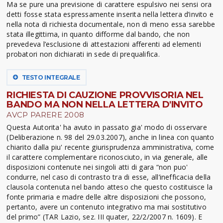
Ma se pure una previsione di carattere espulsivo nei sensi ora
detti fosse stata espressamente inserita nella lettera d’invito e
nella nota di richiesta documentale, non di meno essa sarebbe
stata illegittima, in quanto difforme dal bando, che non
prevedeva l’esclusione di attestazioni afferenti ad elementi
probatori non dichiarati in sede di prequalifica.
TESTO INTEGRALE
RICHIESTA DI CAUZIONE PROVVISORIA NEL
BANDO MA NON NELLA LETTERA D'INVITO
AVCP PARERE 2008
Questa Autorita' ha avuto in passato gia' modo di osservare
(Deliberazione n. 98 del 29.03.2007), anche in linea con quanto
chiarito dalla piu' recente giurisprudenza amministrativa, come
il carattere complementare riconosciuto, in via generale, alle
disposizioni contenute nei singoli atti di gara “non puo'
condurre, nel caso di contrasto tra di esse, all’inefficacia della
clausola contenuta nel bando atteso che questo costituisce la
fonte primaria e madre delle altre disposizioni che possono,
pertanto, avere un contenuto integrativo ma mai sostitutivo
del primo” (TAR Lazio, sez. III quater, 22/2/2007 n. 1609). E