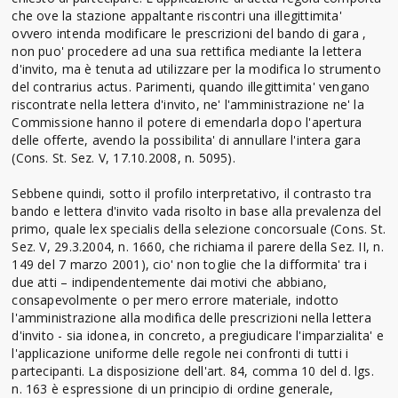
che ove la stazione appaltante riscontri una illegittimita'
ovvero intenda modificare le prescrizioni del bando di gara ,
non puo' procedere ad una sua rettifica mediante la lettera
d'invito, ma è tenuta ad utilizzare per la modifica lo strumento
del contrarius actus. Parimenti, quando illegittimita' vengano
riscontrate nella lettera d'invito, ne' l'amministrazione ne' la
Commissione hanno il potere di emendarla dopo l'apertura
delle offerte, avendo la possibilita' di annullare l'intera gara
(Cons. St. Sez. V, 17.10.2008, n. 5095).
Sebbene quindi, sotto il profilo interpretativo, il contrasto tra
bando e lettera d'invito vada risolto in base alla prevalenza del
primo, quale lex specialis della selezione concorsuale (Cons. St.
Sez. V, 29.3.2004, n. 1660, che richiama il parere della Sez. II, n.
149 del 7 marzo 2001), cio' non toglie che la difformita' tra i
due atti – indipendentemente dai motivi che abbiano,
consapevolmente o per mero errore materiale, indotto
l'amministrazione alla modifica delle prescrizioni nella lettera
d'invito - sia idonea, in concreto, a pregiudicare l'imparzialita' e
l'applicazione uniforme delle regole nei confronti di tutti i
partecipanti. La disposizione dell'art. 84, comma 10 del d. lgs.
n. 163 è espressione di un principio di ordine generale,