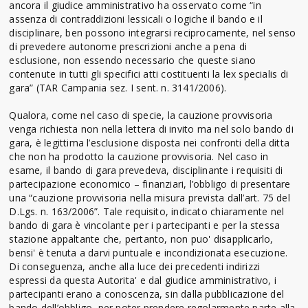
ancora il giudice amministrativo ha osservato come “in
assenza di contraddizioni lessicali o logiche il bando e il
disciplinare, ben possono integrarsi reciprocamente, nel senso
di prevedere autonome prescrizioni anche a pena di
esclusione, non essendo necessario che queste siano
contenute in tutti gli specifici atti costituenti la lex specialis di
gara” (TAR Campania sez. I sent. n. 3141/2006).
Qualora, come nel caso di specie, la cauzione provvisoria
venga richiesta non nella lettera di invito ma nel solo bando di
gara, è legittima l’esclusione disposta nei confronti della ditta
che non ha prodotto la cauzione provvisoria. Nel caso in
esame, il bando di gara prevedeva, disciplinante i requisiti di
partecipazione economico – finanziari, l’obbligo di presentare
una “cauzione provvisoria nella misura prevista dall’art. 75 del
D.Lgs. n. 163/2006”. Tale requisito, indicato chiaramente nel
bando di gara è vincolante per i partecipanti e per la stessa
stazione appaltante che, pertanto, non puo' disapplicarlo,
bensi' è tenuta a darvi puntuale e incondizionata esecuzione.
Di conseguenza, anche alla luce dei precedenti indirizzi
espressi da questa Autorita' e dal giudice amministrativo, i
partecipanti erano a conoscenza, sin dalla pubblicazione del
bando dell’obbligo, per poter prendere regolarmente parte alla