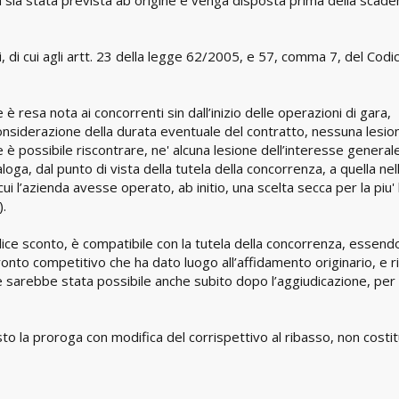
tti, di cui agli artt. 23 della legge 62/2005, e 57, comma 7, del Codi
le è resa nota ai concorrenti sin dall’inizio delle operazioni di gara,
considerazione della durata eventuale del contratto, nessuna lesio
e è possibile riscontrare, ne' alcuna lesione dell’interesse generale
oga, dal punto di vista della tutela della concorrenza, a quella nel
cui l’azienda avesse operato, ab initio, una scelta secca per la piu'
).
ice sconto, è compatibile con la tutela della concorrenza, essend
ronto competitivo che ha dato luogo all’affidamento originario, e r
 sarebbe stata possibile anche subito dopo l’aggiudicazione, per i
o la proroga con modifica del corrispettivo al ribasso, non costit