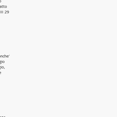
o
'atto
III 29
onche'
gio
io,
e
e
nza,