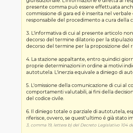
giurisdizionale. L'informazione è diretta al 
presente comma può essere effettuata anche
commissione di gara ed è inserita nel verba
responsabile del procedimento a cura della c
3. L'informativa di cui al presente articolo no
decorso del termine dilatorio per la stipulazion
decorso del termine per la proposizione del ri
4. La stazione appaltante, entro quindici gio
proprie determinazioni in ordine ai motivi indi
autotutela. L'inerzia equivale a diniego di aut
5. L'omissione della comunicazione di cui al c
comportamenti valutabili, ai fini della decision
del codice civile.
6. Il diniego totale o parziale di autotutela, e
riferisce, ovvero, se quest'ultimo é già stato
3, comma 19, lettera b) del Decreto Legislativo 104 d