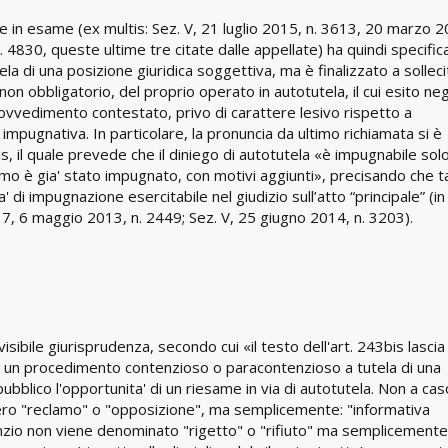
ne in esame (ex multis: Sez. V, 21 luglio 2015, n. 3613, 20 marzo 
4830, queste ultime tre citate dalle appellate) ha quindi specific
a di una posizione giuridica soggettiva, ma è finalizzato a solleci
 obbligatorio, del proprio operato in autotutela, il cui esito ne
ovvedimento contestato, privo di carattere lesivo rispetto a
pugnativa. In particolare, la pronuncia da ultimo richiamata si è
s, il quale prevede che il diniego di autotutela «è impugnabile sol
ltimo è gia' stato impugnato, con motivi aggiunti», precisando che t
 di impugnazione esercitabile nel giudizio sull’atto “principale” (in
37, 6 maggio 2013, n. 2449; Sez. V, 25 giugno 2014, n. 3203).
sibile giurisprudenza, secondo cui «il testo dell'art. 243bis lascia
 ad un procedimento contenzioso o paracontenzioso a tutela di una
pubblico l'opportunita' di un riesame in via di autotutela. Non a cas
vero "reclamo" o "opposizione", ma semplicemente: "informativa
silenzio non viene denominato "rigetto" o "rifiuto" ma semplicemente