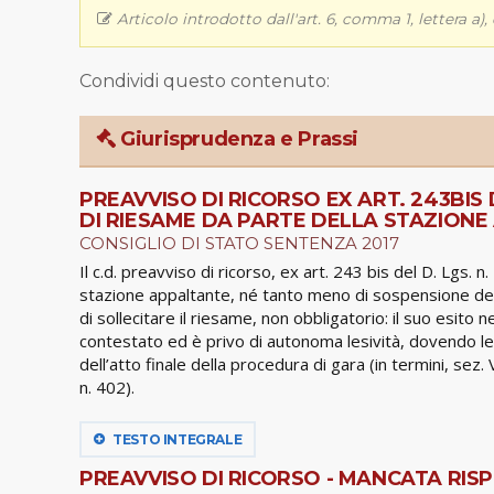
Articolo introdotto dall'art. 6, comma 1, lettera a)
Condividi questo contenuto:
Giurisprudenza e Prassi
PREAVVISO DI RICORSO EX ART. 243BIS
DI RIESAME DA PARTE DELLA STAZION
CONSIGLIO DI STATO SENTENZA 2017
Il c.d. preavviso di ricorso, ex art. 243 bis del D. Lgs
stazione appaltante, né tanto meno di sospensione del
di sollecitare il riesame, non obbligatorio: il suo es
contestato ed è privo di autonoma lesività, dovendo le
dell’atto finale della procedura di gara (in termini, se
n. 402).
TESTO INTEGRALE
PREAVVISO DI RICORSO - MANCATA RIS