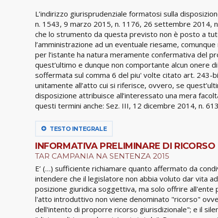
L’indirizzo giurisprudenziale formatosi sulla disposizio
n. 1543, 9 marzo 2015, n. 1176, 26 settembre 2014, n. 
che lo strumento da questa previsto non è posto a tutel
l’amministrazione ad un eventuale riesame, comunque non
per l’istante ha natura meramente confermativa del pr
quest’ultimo e dunque non comportante alcun onere di im
soffermata sul comma 6 del piu' volte citato art. 243-bi
unitamente all’atto cui si riferisce, ovvero, se quest’u
disposizione attribuisce all’interessato una mera facolta'
questi termini anche: Sez. III, 12 dicembre 2014, n. 61
TESTO INTEGRALE
INFORMATIVA PRELIMINARE DI RICORSO
TAR CAMPANIA NA SENTENZA 2015
E’ (…) sufficiente richiamare quanto affermato da condivi
intendere che il legislatore non abbia voluto dar vita
posizione giuridica soggettiva, ma solo offrire all'ente 
l'atto introduttivo non viene denominato "ricorso" ov
dell'intento di proporre ricorso giurisdizionale"; e il 