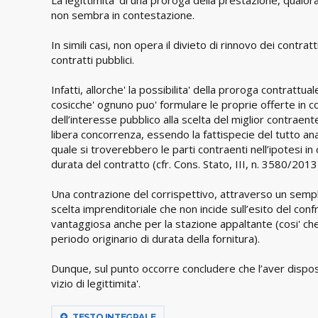
non sembra in contestazione.
In simili casi, non opera il divieto di rinnovo dei contra
contratti pubblici.
Infatti, allorche' la possibilita' della proroga contrattua
cosicche' ognuno puo' formulare le proprie offerte in 
dell’interesse pubblico alla scelta del miglior contraent
libera concorrenza, essendo la fattispecie del tutto anal
quale si troverebbero le parti contraenti nell’ipotesi in 
durata del contratto (cfr. Cons. Stato, III, n. 3580/2013
Una contrazione del corrispettivo, attraverso un sempl
scelta imprenditoriale che non incide sull’esito del conf
vantaggiosa anche per la stazione appaltante (cosi' che
periodo originario di durata della fornitura).
Dunque, sul punto occorre concludere che l’aver dispost
vizio di legittimita'.
TESTO INTEGRALE