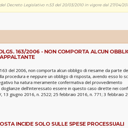
, del Decreto Legislativo n.53 del 20/03/2010 in vigore dal 27/04/20
 DLGS. 163/2006 - NON COMPORTA ALCUN OBBL
E APPALTANTE
. n. 163 del 2006, non comporta alcun obbligo di riesame da parte de
la procedura e neppure un obbligo di risposta, avendo esso lo s
ito negativo ha natura meramente confermativa del provvedimento
 doglianze dell’interessato essere in questo caso dirette nei conf
z. V, 13 giugno 2016, n. 2522; 25 febbraio 2016, n. 771; 3 febbraio 
POSTA INCIDE SOLO SULLE SPESE PROCESSUALI