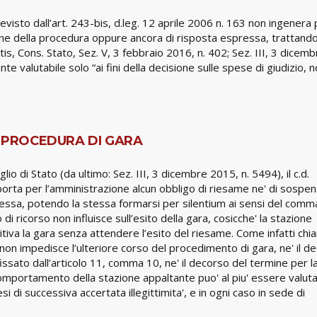
revisto dall’art. 243-bis, d.leg. 12 aprile 2006 n. 163 non ingenera 
ne della procedura oppure ancora di risposta espressa, trattando
tis, Cons. Stato, Sez. V, 3 febbraio 2016, n. 402; Sez. III, 3 dicemb
te valutabile solo “ai fini della decisione sulle spese di giudizio, 
A PROCEDURA DI GARA
o di Stato (da ultimo: Sez. III, 3 dicembre 2015, n. 5494), il c.d.
porta per l’amministrazione alcun obbligo di riesame ne' di sospe
essa, potendo la stessa formarsi per silentium ai sensi del comm
di ricorso non influisce sull’esito della gara, cosicche' la stazione
tiva la gara senza attendere l’esito del riesame. Come infatti chia
 «non impedisce l’ulteriore corso del procedimento di gara, ne' il d
fissato dall’articolo 11, comma 10, ne' il decorso del termine per l
 comportamento della stazione appaltante puo' al piu' essere valuta
esi di successiva accertata illegittimita', e in ogni caso in sede di