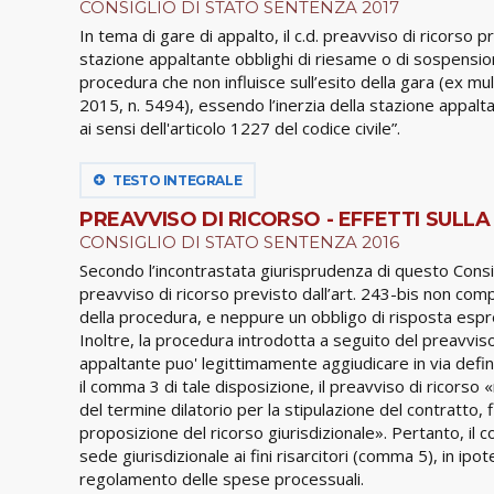
CONSIGLIO DI STATO SENTENZA 2017
In tema di gare di appalto, il c.d. preavviso di ricorso p
stazione appaltante obblighi di riesame o di sospensio
procedura che non influisce sull’esito della gara (ex mul
2015, n. 5494), essendo l’inerzia della stazione appaltan
ai sensi dell'articolo 1227 del codice civile”.
TESTO INTEGRALE
PREAVVISO DI RICORSO - EFFETTI SULL
CONSIGLIO DI STATO SENTENZA 2016
Secondo l’incontrastata giurisprudenza di questo Consigli
preavviso di ricorso previsto dall’art. 243-bis non com
della procedura, e neppure un obbligo di risposta espr
Inoltre, la procedura introdotta a seguito del preavviso 
appaltante puo' legittimamente aggiudicare in via defini
il comma 3 di tale disposizione, il preavviso di ricorso
del termine dilatorio per la stipulazione del contratto, 
proposizione del ricorso giurisdizionale». Pertanto, il
sede giurisdizionale ai fini risarcitori (comma 5), in ipot
regolamento delle spese processuali.