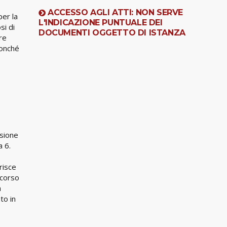
ACCESSO AGLI ATTI: NON SERVE
per la
L'INDICAZIONE PUNTUALE DEI
si di
DOCUMENTI OGGETTO DI ISTANZA
re
nonché
nsione
a 6.
risce
ecorso
a
to in