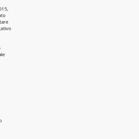
2015,
ato
tare
gativo
o
ale
o