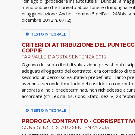
"diniego di (procedere in) autotutela". Dunque, a maggio
meno dubbio che il privato abbia l'onere di impugnare il
di aggiudicazione. Anche il comma 5 dell'art. 243bis sem
dicembre 2012 n. 6712).
TESTO INTEGRALE
CRITERI DI ATTRIBUZIONE DEL PUNTEG
COPPIE
TAR VALLE D'AOSTA SENTENZA 2015
Ognuno dei sub-criteri di valutazione previsti dal discip
adeguati all’oggetto del contratto, era corredato di tr
secondo un percorso valutativo predefinito. Tanto preci
avvenuta secondo il metodo del cosiddetto confronto a
ancorata a indici predeterminati, non richiedesse alcu
accordate (cfr., ex multis, Cons. Stato, sez. V, 28 febbr
TESTO INTEGRALE
PROROGA CONTRATTO - CORRISPETTIV
CONSIGLIO DI STATO SENTENZA 2015
La legittimita' di una proroga della prestazione, qualo