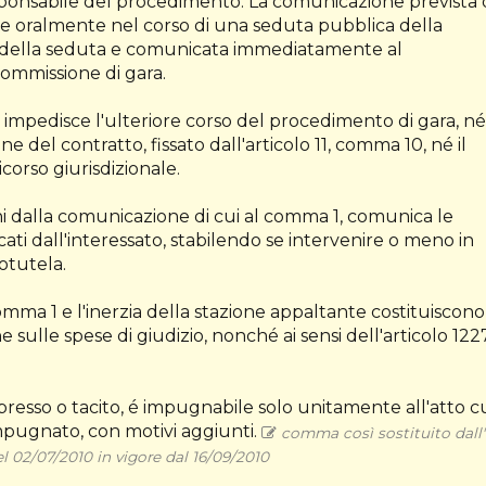
responsabile del procedimento. La comunicazione prevista 
 oralmente nel corso di una seduta pubblica della
le della seduta e comunicata immediatamente al
ommissione di gara.
n impedisce l'ulteriore corso del procedimento di gara, né 
e del contratto, fissato dall'articolo 11, comma 10, né il
corso giurisdizionale.
rni dalla comunicazione di cui al comma 1, comunica le
cati dall'interessato, stabilendo se intervenire o meno in
otutela.
omma 1 e l'inerzia della stazione appaltante costituiscono
e sulle spese di giudizio, nonché ai sensi dell'articolo 122
spresso o tacito, é impugnabile solo unitamente all'atto cu
 impugnato, con motivi aggiunti.
comma così sostituito dall'
el 02/07/2010 in vigore dal 16/09/2010