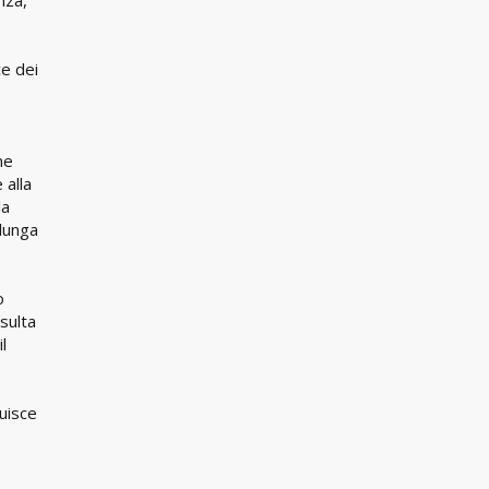
ce dei
ne
 alla
la
 lunga
o
isulta
l
uisce