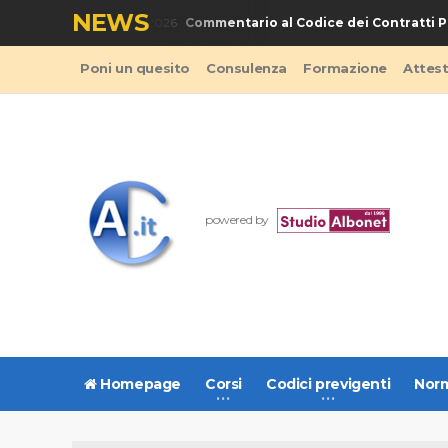
NEWS
Commentario al Codice dei Contratti Pubb
BRO - Codice Appalti 2026
Poni un quesito
Consulenza
Formazione
Attes
powered by
Homepage
Corsi
Codici previgenti
Norm