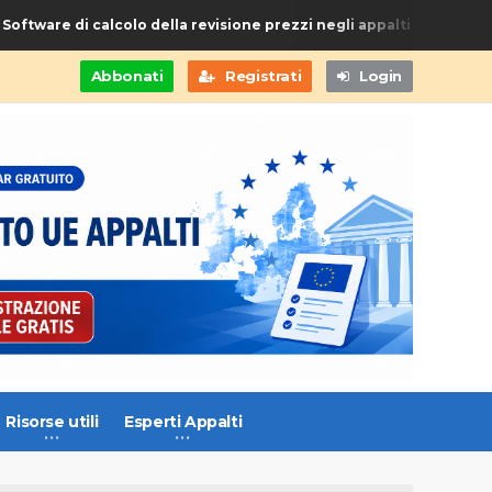
tware di calcolo della revisione prezzi negli appalti di Forniture e
Abbonati
Registrati
Login
Risorse utili
Esperti Appalti