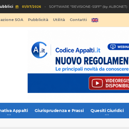
lici
Sof
SOFTWARE "REVISIONE-SSFF" (by ALBONET)
01/07/2026
tazione SOA
Pubblicità
Utilità
Contatti
ativa Appalti
Giurisprudenza e Prassi
Quesiti Giuridici