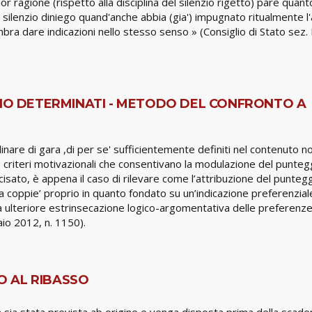
r ragione (rispetto alla disciplina del silenzio rigetto) pare quant
 silenzio diniego quand'anche abbia (gia') impugnato ritualmente l
bra dare indicazioni nello stesso senso » (Consiglio di Stato sez. 
GIO DETERMINATI - METODO DEL CONFRONTO A
linare di gara ,di per se' sufficientemente definiti nel contenuto n
e criteri motivazionali che consentivano la modulazione del punteg
sato, è appena il caso di rilevare come l’attribuzione del puntegg
 coppie’ proprio in quanto fondato su un’indicazione preferenzial
na ulteriore estrinsecazione logico-argomentativa delle preferenz
aio 2012, n. 1150).
O AL RIBASSO
ra sia stata prevista ab origine e venga disposta prima della scade