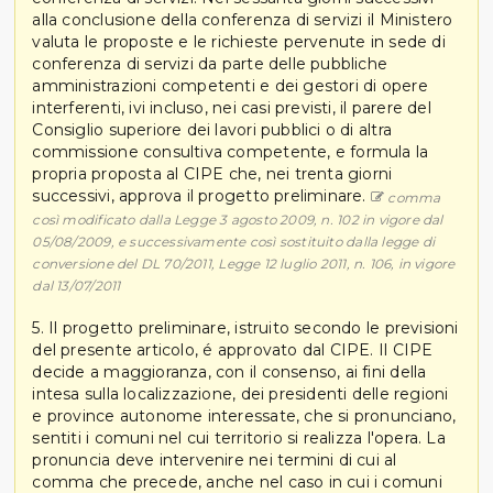
alla conclusione della conferenza di servizi il Ministero
valuta le proposte e le richieste pervenute in sede di
conferenza di servizi da parte delle pubbliche
amministrazioni competenti e dei gestori di opere
interferenti, ivi incluso, nei casi previsti, il parere del
Consiglio superiore dei lavori pubblici o di altra
commissione consultiva competente, e formula la
propria proposta al CIPE che, nei trenta giorni
successivi, approva il progetto preliminare.
comma
così modificato dalla Legge 3 agosto 2009, n. 102 in vigore dal
05/08/2009, e successivamente così sostituito dalla legge di
conversione del DL 70/2011, Legge 12 luglio 2011, n. 106, in vigore
dal 13/07/2011
5. Il progetto preliminare, istruito secondo le previsioni
del presente articolo, é approvato dal CIPE. Il CIPE
decide a maggioranza, con il consenso, ai fini della
intesa sulla localizzazione, dei presidenti delle regioni
e province autonome interessate, che si pronunciano,
sentiti i comuni nel cui territorio si realizza l'opera. La
pronuncia deve intervenire nei termini di cui al
comma che precede, anche nel caso in cui i comuni