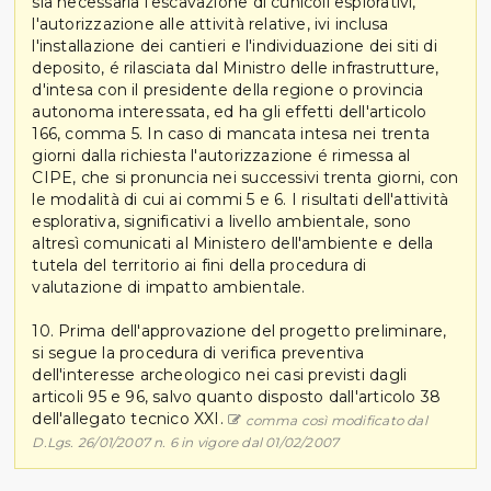
sia necessaria l'escavazione di cunicoli esplorativi,
l'autorizzazione alle attività relative, ivi inclusa
l'installazione dei cantieri e l'individuazione dei siti di
deposito, é rilasciata dal Ministro delle infrastrutture,
d'intesa con il presidente della regione o provincia
autonoma interessata, ed ha gli effetti dell'articolo
166, comma 5. In caso di mancata intesa nei trenta
giorni dalla richiesta l'autorizzazione é rimessa al
CIPE, che si pronuncia nei successivi trenta giorni, con
le modalità di cui ai commi 5 e 6. I risultati dell'attività
esplorativa, significativi a livello ambientale, sono
altresì comunicati al Ministero dell'ambiente e della
tutela del territorio ai fini della procedura di
valutazione di impatto ambientale.
10. Prima dell'approvazione del progetto preliminare,
si segue la procedura di verifica preventiva
dell'interesse archeologico nei casi previsti dagli
articoli 95 e 96, salvo quanto disposto dall'articolo 38
dell'allegato tecnico XXI.
comma così modificato dal
D.Lgs. 26/01/2007 n. 6 in vigore dal 01/02/2007