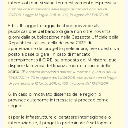
interessati non si siano tempestivamente espressi.
comma così modificato dalla legge di conversione del DL
70/2011, Legge 12 luglio 2011, n. 106, in vigore dal 13/07/2011
5-bis. Il soggetto aggiudicatore provvede alla
pubblicazione del bando di gara non oltre novanta
giorni dalla pubblicazione nella Gazzetta Ufficiale della
Repubblica italiana della delibera CIPE di
approvazione del progetto preliminare, ove questo sia
posto a base di gara. In caso di mancato
adempimento il CIPE, su proposta del Ministero, può
disporre la revoca del finanziamento a carico dello
Stato.
comma introdotto dall’art.4, comma 2, lett.r) del DL
13/05/2011 n. 70 in vigore dal 14/05/2011, convertito con la legge
di conversione 12 luglio 2011, n. 106, in vigore dal 13/07/2011
6. In caso di motivato dissenso delle regioni o
province autonome interessate si procede come
segue:
a) per le infrastrutture di carattere interregionale o
internazionale, il progetto preliminare é sottoposto