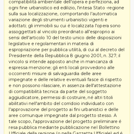
compatibilità ambientale dell'opera e perfeziona, ad
ogni fine urbanistico ed edilizio, l'intesa Stato -regione
sulla sua localizzazione, comportando l'automatica
variazione degli strumenti urbanistici vigenti e
adottati; gli immobili su cui é localizzata l'opera sono
assoggettati al vincolo preordinato all'esproprio ai
sensi dell'articolo 10 del testo unico delle disposizioni
legislative e regolamentari in materia di
espropriazione per pubblica utilità, di cui al decreto del
Presidente della Repubblica 8 giugno 2001, n. 327; il
vincolo si intende apposto anche in mancanza di
espressa menzione; gli enti locali provvedono alle
occorrenti misure di salvaguardia delle aree
impegnate e delle relative eventuali fasce di rispetto
e non possono rilasciare, in assenza dell'attestazione
di compatibilità tecnica da parte del soggetto
aggiudicatore, permessi di costruire, né altri titoli
abilitativi nell'ambito del corridoio individuato con
l'approvazione del progetto ai fini urbanistici e delle
aree comunque impegnate dal progetto stesso. A
tale scopo, l'approvazione del progetto preliminare é
resa pubblica mediante pubblicazione nel Bollettino
Ufficiale della regione (o nella Gazzetta Ufficiale) ed é