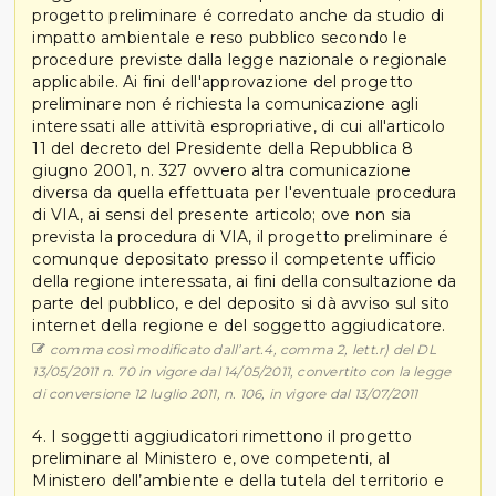
progetto preliminare é corredato anche da studio di
impatto ambientale e reso pubblico secondo le
procedure previste dalla legge nazionale o regionale
applicabile. Ai fini dell'approvazione del progetto
preliminare non é richiesta la comunicazione agli
interessati alle attività espropriative, di cui all'articolo
11 del decreto del Presidente della Repubblica 8
giugno 2001, n. 327 ovvero altra comunicazione
diversa da quella effettuata per l'eventuale procedura
di VIA, ai sensi del presente articolo; ove non sia
prevista la procedura di VIA, il progetto preliminare é
comunque depositato presso il competente ufficio
della regione interessata, ai fini della consultazione da
parte del pubblico, e del deposito si dà avviso sul sito
internet della regione e del soggetto aggiudicatore.
comma così modificato dall’art.4, comma 2, lett.r) del DL
13/05/2011 n. 70 in vigore dal 14/05/2011, convertito con la legge
di conversione 12 luglio 2011, n. 106, in vigore dal 13/07/2011
4. I soggetti aggiudicatori rimettono il progetto
preliminare al Ministero e, ove competenti, al
Ministero dell’ambiente e della tutela del territorio e