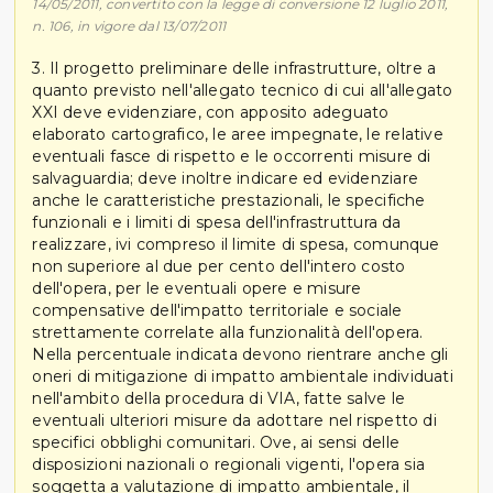
14/05/2011, convertito con la legge di conversione 12 luglio 2011,
n. 106, in vigore dal 13/07/2011
3. Il progetto preliminare delle infrastrutture, oltre a
quanto previsto nell'allegato tecnico di cui all'allegato
XXI deve evidenziare, con apposito adeguato
elaborato cartografico, le aree impegnate, le relative
eventuali fasce di rispetto e le occorrenti misure di
salvaguardia; deve inoltre indicare ed evidenziare
anche le caratteristiche prestazionali, le specifiche
funzionali e i limiti di spesa dell'infrastruttura da
realizzare, ivi compreso il limite di spesa, comunque
non superiore al due per cento dell'intero costo
dell'opera, per le eventuali opere e misure
compensative dell'impatto territoriale e sociale
strettamente correlate alla funzionalità dell'opera.
Nella percentuale indicata devono rientrare anche gli
oneri di mitigazione di impatto ambientale individuati
nell'ambito della procedura di VIA, fatte salve le
eventuali ulteriori misure da adottare nel rispetto di
specifici obblighi comunitari. Ove, ai sensi delle
disposizioni nazionali o regionali vigenti, l'opera sia
soggetta a valutazione di impatto ambientale, il