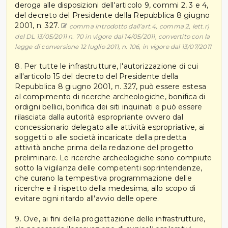
deroga alle disposizioni dell'articolo 9, commi 2, 3 e 4,
del decreto del Presidente della Repubblica 8 giugno
2001, n. 327.
comma introdotto dall’art.4, comma 2, lett.r)
del DL 13/05/2011 n. 70 in vigore dal 14/05/2011, convertito con la
legge di conversione 12 luglio 2011, n. 106, in vigore dal 13/07/2011
8. Per tutte le infrastrutture, l'autorizzazione di cui
all'articolo 15 del decreto del Presidente della
Repubblica 8 giugno 2001, n. 327, può essere estesa
al compimento di ricerche archeologiche, bonifica di
ordigni bellici, bonifica dei siti inquinati e può essere
rilasciata dalla autorità espropriante ovvero dal
concessionario delegato alle attività espropriative, ai
soggetti o alle società incaricate della predetta
attività anche prima della redazione del progetto
preliminare. Le ricerche archeologiche sono compiute
sotto la vigilanza delle competenti soprintendenze,
che curano la tempestiva programmazione delle
ricerche e il rispetto della medesima, allo scopo di
evitare ogni ritardo all'avvio delle opere.
9. Ove, ai fini della progettazione delle infrastrutture,