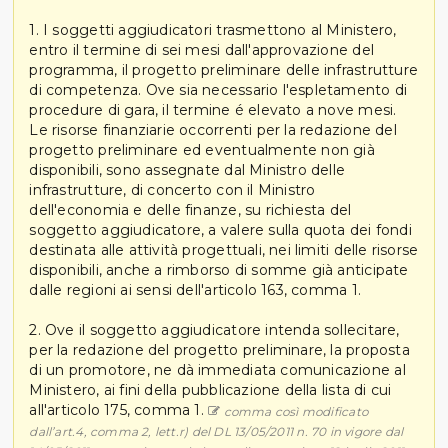
1. I soggetti aggiudicatori trasmettono al Ministero,
entro il termine di sei mesi dall'approvazione del
programma, il progetto preliminare delle infrastrutture
di competenza. Ove sia necessario l'espletamento di
procedure di gara, il termine é elevato a nove mesi.
Le risorse finanziarie occorrenti per la redazione del
progetto preliminare ed eventualmente non già
disponibili, sono assegnate dal Ministro delle
infrastrutture, di concerto con il Ministro
dell'economia e delle finanze, su richiesta del
soggetto aggiudicatore, a valere sulla quota dei fondi
destinata alle attività progettuali, nei limiti delle risorse
disponibili, anche a rimborso di somme già anticipate
dalle regioni ai sensi dell'articolo 163, comma 1.
2. Ove il soggetto aggiudicatore intenda sollecitare,
per la redazione del progetto preliminare, la proposta
di un promotore, ne dà immediata comunicazione al
Ministero, ai fini della pubblicazione della lista di cui
all'articolo 175, comma 1.
comma così modificato
dall’art.4, comma 2, lett.r) del DL 13/05/2011 n. 70 in vigore dal