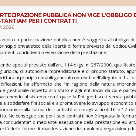
RTECIPAZIONE PUBBLICA NON VIGE L'OBBLIGO 
TANTIAM PER I CONTRATTI
A 2026
d'ambito a partecipazione pubblica non è soggetta all'obbligo di
il principio privatistico della libertà di forme previsto dal Codice Civi
amenti concludenti o esecuzione della prestazione.
ende speciali previste dall’art. 114 d.lgs. n. 267/2000, qualifica
à giuridica, di autonomia imprenditoriale e di proprio statuto, ap
ttura ai principi contabili generali contenuti nell'allegato n. 1 al 
ificazioni, ha affermato che “In ragione della natura imprendit
 e gestionale rispetto allo stato e agli enti locali da cui è parte
partenendo al sistema con il quale la P.A. gestisce i servizi pubbl
e a soddisfare fini sociali e a promuovere lo sviluppo economico e
 normativa sulla forma dei contratti di cui agli articoli 16 e 17 del 
to. Ne consegue che per i suoi contratti non è imposta la forma s
ta concludentia" o mediante esecuzione della prestazione ex art
 libertà delle forme di manifestazione della volontà negoziale» (cfr