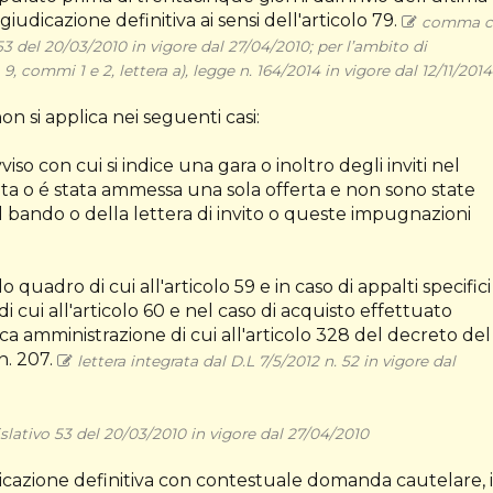
dicazione definitiva ai sensi dell'articolo 79.
comma c
.53 del 20/03/2010 in vigore dal 27/04/2010; per l’ambito di
, commi 1 e 2, lettera a), legge n. 164/2014 in vigore dal 12/11/2014
non si applica nei seguenti casi:
iso con cui si indice una gara o inoltro degli inviti nel
ata o é stata ammessa una sola offerta e non sono state
ando o della lettera di invito o queste impugnazioni
quadro di cui all'articolo 59 e in caso di appalti specifici
i cui all'articolo 60 e nel caso di acquisto effettuato
ca amministrazione di cui all'articolo 328 del decreto del
n. 207.
lettera integrata dal D.L 7/5/2012 n. 52 in vigore dal
slativo 53 del 20/03/2010 in vigore dal 27/04/2010
dicazione definitiva con contestuale domanda cautelare, i