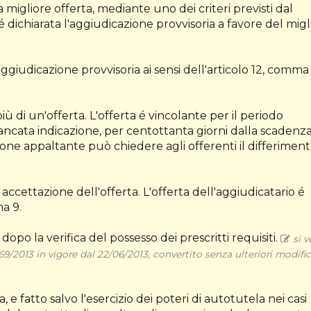
migliore offerta, mediante uno dei criteri previsti dal
dichiarata l'aggiudicazione provvisoria a favore del migl
aggiudicazione provvisoria ai sensi dell'articolo 12, comma 
 di un'offerta. L'offerta é vincolante per il periodo
 mancata indicazione, per centottanta giorni dalla scadenz
ione appaltante può chiedere agli offerenti il differimen
accettazione dell'offerta. L'offerta dell'aggiudicatario é
ma 9.
dopo la verifica del possesso dei prescritti requisiti.
si 
69/2013 in vigore dal 22/06/2013, convertito senza ulteriori modifi
, e fatto salvo l'esercizio dei poteri di autotutela nei casi