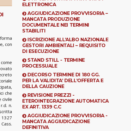
ELETTRONICA
AGGIUDICAZIONE PROVVISORIA –
DI
MANCATA PRODUZIONE
DOCUMENTALE NEI TERMINI
STABILITI
 forma
ISCRIZIONE ALL’ALBO NAZIONALE
le, con
GESTORI AMBIENTALI – REQUISITO
DI ESECUZIONE
STAND STILL - TERMINE
te come
PROCESSUALE
provato
decreto
DECORSO TERMINE DI 180 GG.
oriale
PER LA VALIDITA’ DELL’OFFERTA E
DELLA CAUZIONE
cipata,
ici che
REVISIONE PREZZI -
 civile
ETEROINTEGRAZIONE AUTOMATICA
r.d. n.
EX ART. 1339 C.C
critta
AGGIUDICAZIONE PROVVISORIA -
. 1327
MANCATA AGGIUDICAZIONE
. Cass.
DEFINITIVA