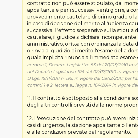
contratto non può essere stipulato, dal momen
appaltante e per i successivi venti giorni, a 
provvedimento cautelare di primo grado o la 
in caso di decisione del merito all'udienza ca
successiva. L'effetto sospensivo sulla stipul
cautelare, il giudice si dichiara incompetente 
amministrativo, o fissa con ordinanza la data
o rinvia al giudizio di merito l'esame della do
quale implicita rinuncia all'immediato esam
comma 1, Decreto Legislativo 53 del 20/03/2010 in vig
del Decreto Legislativo 104 del 02/07/2010 in vigore d
D.Lgs. 15/11/2011 n. 195, in vigore dal 08/12/2011; per 
commi 1 e 2, lettera a), legge n. 164/2014 in vigore dal
11. Il contratto é sottoposto alla condizione s
degli altri controlli previsti dalle norme propr
12. L'esecuzione del contratto può avere inizi
casi di urgenza, la stazione appaltante o l'en
e alle condizioni previste dal regolamento.