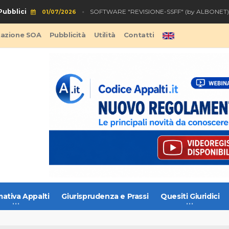
lici
So
SOFTWARE "REVISIONE-SSFF" (by ALBONET)
01/07/2026
tazione SOA
Pubblicità
Utilità
Contatti
ativa Appalti
Giurisprudenza e Prassi
Quesiti Giuridici