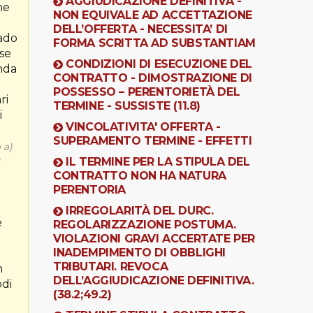
AGGIUDICAZIONE DEFINITIVA -
ne
NON EQUIVALE AD ACCETTAZIONE
DELL’OFFERTA - NECESSITA’ DI
rado
FORMA SCRITTA AD SUBSTANTIAM
 se
CONDIZIONI DI ESECUZIONE DEL
anda
CONTRATTO - DIMOSTRAZIONE DI
POSSESSO – PERENTORIETÀ DEL
ri
TERMINE - SUSSISTE (11.8)
i
VINCOLATIVITA' OFFERTA -
SUPERAMENTO TERMINE - EFFETTI
 a)
IL TERMINE PER LA STIPULA DEL
CONTRATTO NON HA NATURA
PERENTORIA
IRREGOLARITÀ DEL DURC.
e
REGOLARIZZAZIONE POSTUMA.
VIOLAZIONI GRAVI ACCERTATE PER
INADEMPIMENTO DI OBBLIGHI
TRIBUTARI. REVOCA
n
DELL’AGGIUDICAZIONE DEFINITIVA.
odi
(38.2;49.2)