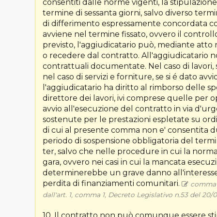
consentiti dalle norme vigenti, la stipulazion
termine di sessanta giorni, salvo diverso termin
di differimento espressamente concordata con 
avviene nel termine fissato, ovvero il controll
previsto, l'aggiudicatario può, mediante atto n
o recedere dal contratto. All'aggiudicatario n
contrattuali documentate. Nel caso di lavori, 
nel caso di servizi e forniture, se si é dato av
l'aggiudicatario ha diritto al rimborso delle s
direttore dei lavori, ivi comprese quelle per op
avvio all'esecuzione del contratto in via d'urg
sostenute per le prestazioni espletate su ord
di cui al presente comma non e' consentita dur
periodo di sospensione obbligatoria del termi
ter, salvo che nelle procedure in cui la nor
gara, ovvero nei casi in cui la mancata esecu
determinerebbe un grave danno all'interesse p
perdita di finanziamenti comunitari.
comma mo
dall'art. 1, comma 1, Decreto Legislativo n.53 del 20/
10. Il contratto non può comunque essere stip