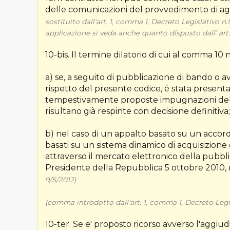
delle comunicazioni del provvedimento di aggiu
sostituito dall'art. 1, comma 1, Decreto Legislativo n
applicazione si veda anche quanto disposto dall’ art. 9
10-bis. Il termine dilatorio di cui al comma 10 
a) se, a seguito di pubblicazione di bando o avv
rispetto del presente codice, é stata present
tempestivamente proposte impugnazioni del b
risultano già respinte con decisione definitiva;
b) nel caso di un appalto basato su un accordo 
basati su un sistema dinamico di acquisizione d
attraverso il mercato elettronico della pubbli
Presidente della Repubblica 5 ottobre 2010, 
9/5/2012)
(comma introdotto dall'art. 1, comma 1, Decreto Legi
10-ter. Se e' proposto ricorso avverso l'aggiu