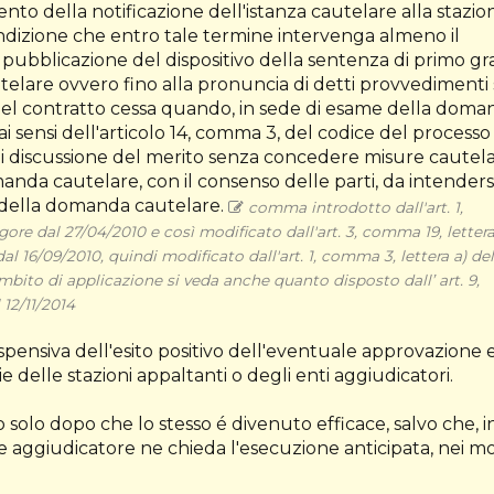
to della notificazione dell'istanza cautelare alla stazio
condizione che entro tale termine intervenga almeno il
pubblicazione del dispositivo della sentenza di primo g
utelare ovvero fino alla pronuncia di detti provvedimenti
a del contratto cessa quando, in sede di esame della dom
ai sensi dell'articolo 14, comma 3, del codice del processo
 di discussione del merito senza concedere misure cautela
manda cautelare, con il consenso delle parti, da intenders
e della domanda cautelare.
comma introdotto dall'art. 1,
ore dal 27/04/2010 e così modificato dall'art. 3, comma 19, lettera
al 16/09/2010, quindi modificato dall'art. 1, comma 3, lettera a) del
l’ambito di applicazione si veda anche quanto disposto dall’ art. 9,
 12/11/2014
ospensiva dell'esito positivo dell'eventuale approvazione 
ie delle stazioni appaltanti o degli enti aggiudicatori.
o solo dopo che lo stesso é divenuto efficace, salvo che, i
te aggiudicatore ne chieda l'esecuzione anticipata, nei m