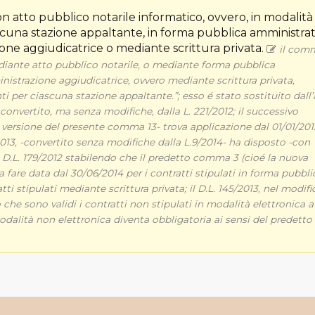
 con atto pubblico notarile informatico, ovvero, in modalità
scuna stazione appaltante, in forma pubblica amministrat
ione aggiudicatrice o mediante scrittura privata.
il com
ediante atto pubblico notarile, o mediante forma pubblica
inistrazione aggiudicatrice, ovvero mediante scrittura privata,
per ciascuna stazione appaltante.”; esso é stato sostituito dall’a
 convertito, ma senza modifiche, dalla L. 221/2012; il successivo
versione del presente comma 13- trova applicazione dal 01/01/201
2013, -convertito senza modifiche dalla L.9/2014- ha disposto -con
l D.L. 179/2012 stabilendo che il predetto comma 3 (cioé la nuova
fare data dal 30/06/2014 per i contratti stipulati in forma pubbli
tti stipulati mediante scrittura privata; il D.L. 145/2013, nel modifi
 che sono validi i contratti non stipulati in modalità elettronica a
 modalità non elettronica diventa obbligatoria ai sensi del predetto