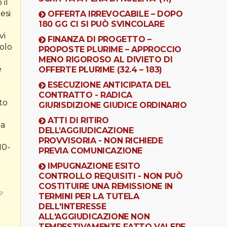
 il
esi
OFFERTA IRREVOCABILE – DOPO
180 GG CI SI PUÒ SVINCOLARE
vi
FINANZA DI PROGETTO –
colo
PROPOSTE PLURIME – APPROCCIO
MENO RIGOROSO AL DIVIETO DI
e
OFFERTE PLURIME (32.4 – 183)
ESECUZIONE ANTICIPATA DEL
CONTRATTO - RADICA
ato
GIURISDIZIONE GIUDICE ORDINARIO
ATTI DI RITIRO
za
DELL’AGGIUDICAZIONE
PROVVISORIA - NON RICHIEDE
10-
PREVIA COMUNICAZIONE
IMPUGNAZIONE ESITO
CONTROLLO REQUISITI - NON PUÒ
COSTITUIRE UNA REMISSIONE IN
e
TERMINI PER LA TUTELA
DELL'INTERESSE
ALL'AGGIUDICAZIONE NON
TEMPESTIVAMENTE FATTO VALERE