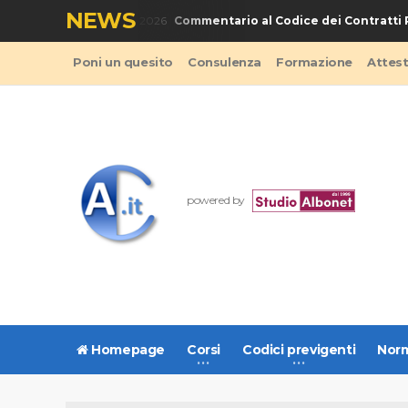
NEWS
Commentario al Codice dei Contratti Pubb
IBRO - Codice Appalti 2026
Poni un quesito
Consulenza
Formazione
Attes
powered by
Homepage
Corsi
Codici previgenti
Norm