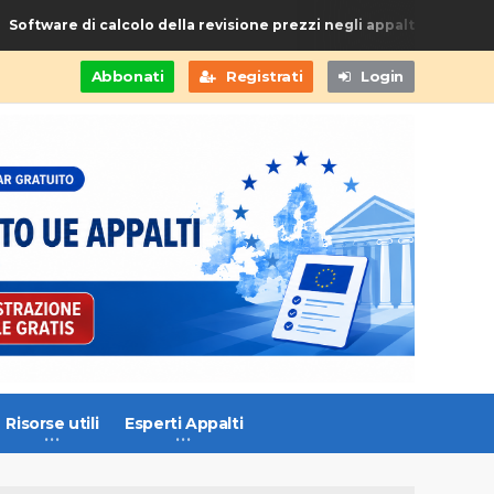
ftware di calcolo della revisione prezzi negli appalti di Forniture e
Abbonati
Registrati
Login
Risorse utili
Esperti Appalti