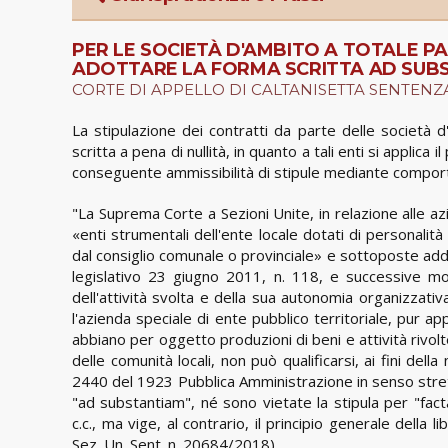
PER LE SOCIETÀ D'AMBITO A TOTALE PA
ADOTTARE LA FORMA SCRITTA AD SUBS
CORTE DI APPELLO DI CALTANISETTA SENTENZ
La stipulazione dei contratti da parte delle società 
scritta a pena di nullità, in quanto a tali enti si applica 
conseguente ammissibilità di stipule mediante comport
"La Suprema Corte a Sezioni Unite, in relazione alle azi
«enti strumentali dell'ente locale dotati di personalit
dal consiglio comunale o provinciale» e sottoposte addiri
legislativo 23 giugno 2011, n. 118, e successive mod
dell'attività svolta e della sua autonomia organizzativa
l'azienda speciale di ente pubblico territoriale, pur ap
abbiano per oggetto produzioni di beni e attività rivolt
delle comunità locali, non può qualificarsi, ai fini della
2440 del 1923 Pubblica Amministrazione in senso stret
"ad substantiam", né sono vietate la stipula per "fac
c.c., ma vige, al contrario, il principio generale della
Sez. Un. Sent. n. 20684/2018).