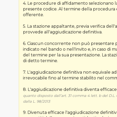
4. Le procedure di affidamento selezionano la 
presente codice. Al termine della procedura é 
offerente.
5. La stazione appaltante, previa verifica dell'
provvede all'aggiudicazione definitiva.
6. Ciascun concorrente non può presentare più
indicato nel bando o nell'invito e, in caso di
del termine per la sua presentazione. La staz
di detto termine.
7. L'aggiudicazione definitiva non equivale ad 
irrevocabile fino al termine stabilito nel com
8. L'aggiudicazione definitiva diventa efficace 
quanto disposto dall’art. 31 comma 4 lett. b del D.L. 
dalla L. 98/2013
9. Divenuta efficace l'aggiudicazione definitiva