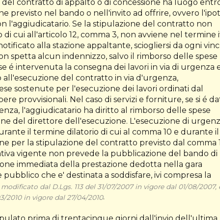
e del contratto di appalto o di concessione ha luogo entro
e previsto nel bando o nell'invito ad offrire, ovvero l'ipot
l'aggiudicatario. Se la stipulazione del contratto non
o di cui all'articolo 12, comma 3, non avviene nel termine i
otificato alla stazione appaltante, sciogliersi da ogni vin
on spetta alcun indennizzo, salvo il rimborso delle spese
se é intervenuta la consegna dei lavori in via di urgenza 
vio all'esecuzione del contratto in via d'urgenza,
pese sostenute per l'esecuzione dei lavori ordinati dal
ere provvisionali. Nel caso di servizi e forniture, se si é d
enza, l'aggiudicatario ha diritto al rimborso delle spese
ine del direttore dell'esecuzione. L'esecuzione di urgen
ante il termine dilatorio di cui al comma 10 e durante il
ne per la stipulazione del contratto previsto dal comma 
mativa vigente non prevede la pubblicazione del bando di
zione immediata della prestazione dedotta nella gara
ubblico che e' destinata a soddisfare, ivi compresa la
dificato dal D.Lgs. 113 del 31/07/2007 in vigore dal 01/08/2007, 
.
03/2010 in vigore dal 27/04/2010
ulato prima di trentacinque giorni dall'invio dell'ultima