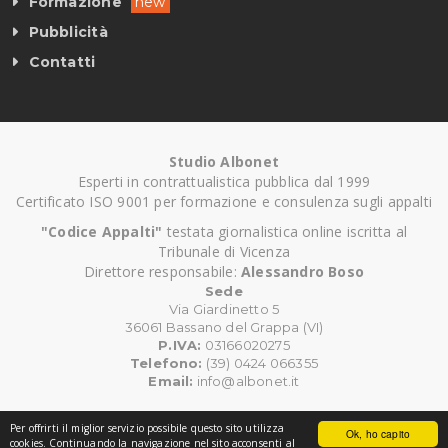
Formazione
new
Pubblicità
Contatti
Studio Albonet
Esperti in contrattualistica pubblica dal 1999
Certificato ISO 9001 per formazione e consulenza sugli appalti
"Codice Appalti"
testata giornalistica online iscritta al
Tribunale di Vicenza
Direttore responsabile:
Alessandro Boso
Sede
Via Giardinetto 5
36061 Bassano del Grappa (VI)
P.IVA:
03166020275
Telefono:
(39) 0424 066355
Email:
info@albonet.it
Per offrirti il miglior servizio possibile questo sito utilizza
Ok, ho capito
©
Copyright CodiceAppalti.it. Tutti i diritti riservati.
cookies. Continuando la navigazione nel sito acconsenti al