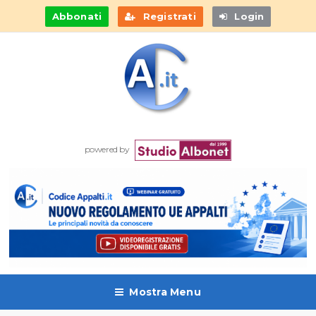
Abbonati
Registrati
Login
powered by
Mostra Menu