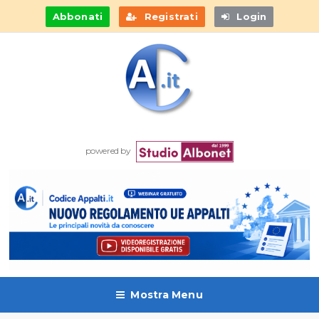
Abbonati
Registrati
Login
powered by
Mostra Menu