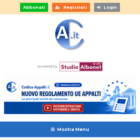
Abbonati
Registrati
Login
powered by
Mostra Menu