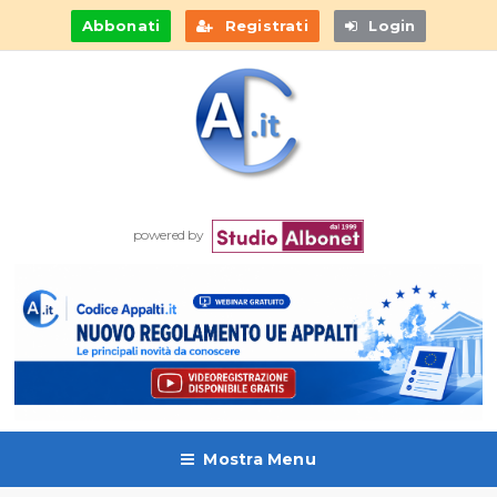
Abbonati
Registrati
Login
powered by
Mostra Menu