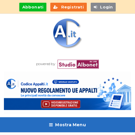
Abbonati
Registrati
Login
powered by
Mostra Menu