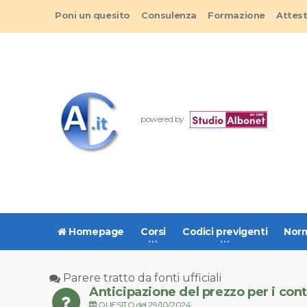
Poni un quesito
Consulenza
Formazione
Attes
powered by
Homepage
Corsi
Codici previgenti
Norm
Parere tratto da fonti ufficiali
Anticipazione del prezzo per i contr
QUESITO del 29/10/2024