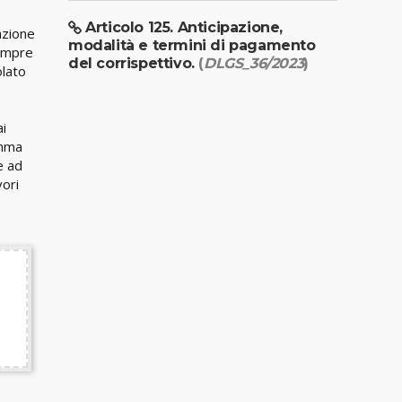
Articolo 125. Anticipazione,
azione
modalità e termini di pagamento
Sempre
del corrispettivo.
(
DLGS_36/2023
)
olato
ai
amma
e ad
vori