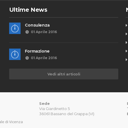
Ultime News
Consulenza
01 Aprile 2016
Formazione
01 Aprile 2016
Vedi altri articoli
Sede
Via Giardinetto 5
36061 Bassano del Grappa (VI)
nale di Vicenza