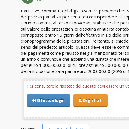
L'art. 125, comma 1, del d.lgs. 36/2023 prevede che "Sul
del prezzo pari al 20 per cento da corrispondere all'app
il primo comma, al terzo capoverso, stabilisce che per i
sul valore delle prestazioni di ciascuna annualità con
corrisposto entro 15 giorni dall'effettivo inizio della pr
cronoprogramma delle prestazioni. Pertanto, si chiede s
sensi del predetto articolo, questa deve essere commi
dei pagamenti come previsto nel già menzionato terzo c
un anno o comunque che abbiano una durata che interess
per euro 1.000.000,00, di cui previsti euro 200.000,00
dell'anticipazione sarà pari a euro 200.000,00 (20% d
Per consultare la risposta del quesito devi essere un 
Effettua login
Registrati
anticipazione del prezzo
Argomenti: