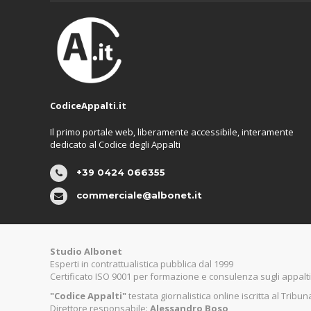
CodiceAppalti.it
Il primo portale web, liberamente accessibile, interamente
dedicato al Codice degli Appalti
+39 0424 066355
commerciale@albonet.it
Studio Albonet
Esperti in contrattualistica pubblica dal 1999
Certificato ISO 9001 per formazione e consulenza sugli appalti
"Codice Appalti"
testata giornalistica online iscritta al Tribu
Direttore responsabile:
Alessandro Boso