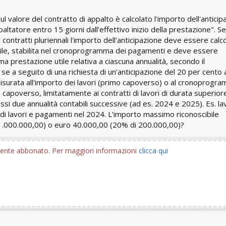
 valore del contratto di appalto è calcolato l'importo dell'anticip
altatore entro 15 giorni dall'effettivo inizio della prestazione". 
 contratti pluriennali l'importo dell'anticipazione deve essere calc
tabile, stabilita nel cronoprogramma dei pagamenti e deve essere
ima prestazione utile relativa a ciascuna annualità, secondo il
e a seguito di una richiesta di un'anticipazione del 20 per cento 
surata all'importo dei lavori (primo capoverso) o al cronoprogr
apoverso, limitatamente ai contratti di lavori di durata superior
i due annualità contabili successive (ad es. 2024 e 2025). Es. la
 di lavori e pagamenti nel 2024. L'importo massimo riconoscibile
i 1.000.000,00) o euro 40.000,00 (20% di 200.000,00)?
utente abbonato. Per maggiori informazioni
clicca qui