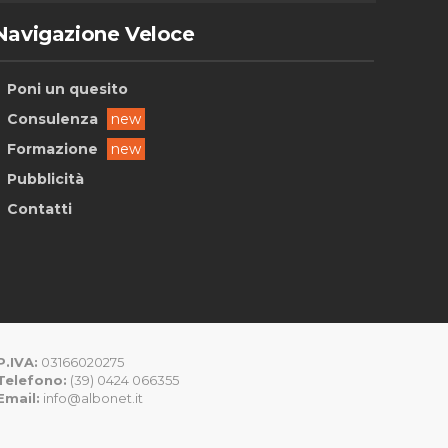
Navigazione Veloce
Poni un quesito
Consulenza
new
Formazione
new
Pubblicità
Contatti
P.IVA:
03166020275
Telefono:
(39) 0424 066355
Email:
info@albonet.it