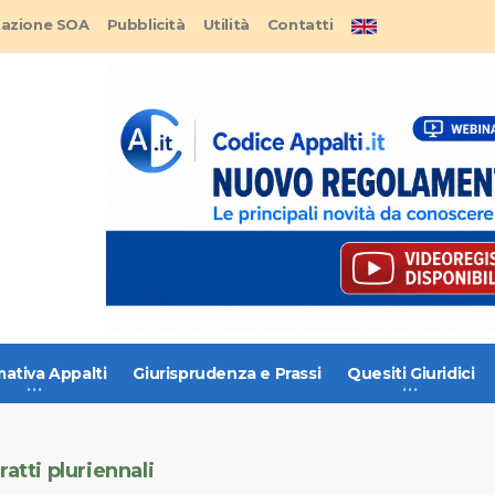
tazione SOA
Pubblicità
Utilità
Contatti
ativa Appalti
Giurisprudenza e Prassi
Quesiti Giuridici
atti pluriennali