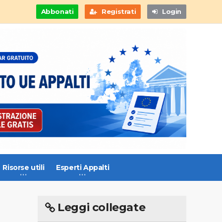
Abbonati
Registrati
Login
Risorse utili
Esperti Appalti
Leggi collegate