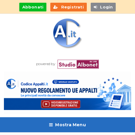
Abbonati
Registrati
Login
powered by
Mostra Menu