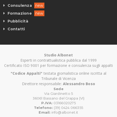
Consulenza
new
Formazione
new
Pubblicità
Contatti
Studio Albonet
Esperti in contrattualistica pubblica dal 1999
Certificato ISO 9001 per formazione e consulenza sugli appalti
"Codice Appalti"
testata giornalistica online iscritta al
Tribunale di Vicenza
Direttore responsabile:
Alessandro Boso
Sede
Via Giardinetto 5
36061 Bassano del Grappa (VI)
P.IVA:
03166020275
Telefono:
(39) 0424 066355
Email:
info@albonet.it