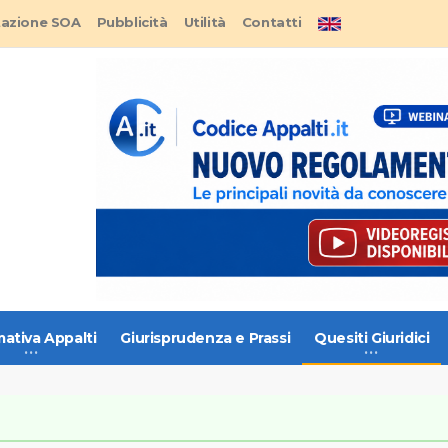
tazione SOA
Pubblicità
Utilità
Contatti
ativa Appalti
Giurisprudenza e Prassi
Quesiti Giuridici