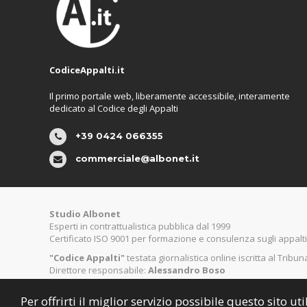
CodiceAppalti.it
Il primo portale web, liberamente accessibile, interamente
dedicato al Codice degli Appalti
+39 0424 066355
commerciale@albonet.it
Studio Albonet
Esperti in contrattualistica pubblica dal 1999
Certificato ISO 9001 per formazione e consulenza sugli appalti
"Codice Appalti"
testata giornalistica online iscritta al Tribu
Direttore responsabile:
Alessandro Boso
Per offrirti il miglior servizio possibile questo sito 