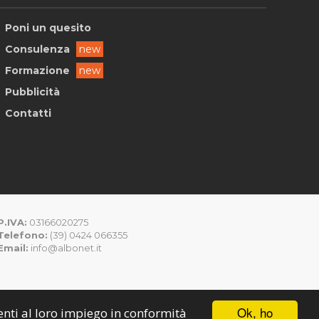
Poni un quesito
Consulenza
new
Formazione
new
Pubblicità
Contatti
P.IVA:
03166020275
Telefono:
(39) 0424 066355
Email:
info@albonet.it
Ok, ho
senti al loro impiego in conformità