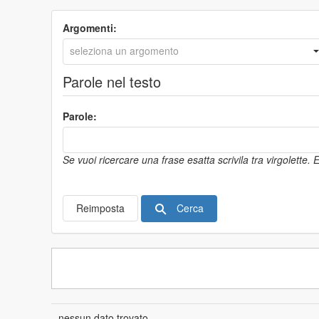
Argomenti:
Parole nel testo
Parole:
Se vuoi ricercare una frase esatta scrivila tra virgolette.
Cerca
Reimposta
nessun dato trovato