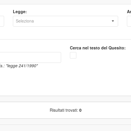
Legge:
Ar
Cerca nel testo del Quesito:
 Es.: "legge 241/1990"
Risultati trovati:
0