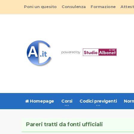
Poni un quesito
Consulenza
Formazione
Attes
powered by
Homepage
Corsi
Codici previgenti
Norm
Pareri tratti da fonti ufficiali