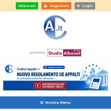
Abbonati
Registrati
Login
powered by
Mostra Menu