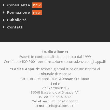
Consulenza
new
Formazione
new
Pubblicità
Contatti
Studio Albonet
Esperti in contrattualistica pubblica dal 1999
Certificato ISO 9001 per formazione e consulenza sugli appalti
"Codice Appalti"
testata giornalistica online iscritta al
Tribunale di Vicenza
Direttore responsabile:
Alessandro Boso
Sede
Via Giardinetto 5
36061 Bassano del Grappa (VI)
P.IVA:
03166020275
Telefono:
(39) 0424 066355
Email:
info@albonet.it