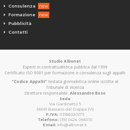
Consulenza
new
Formazione
new
Pubblicità
Contatti
Studio Albonet
Esperti in contrattualistica pubblica dal 1999
Certificato ISO 9001 per formazione e consulenza sugli appalti
"Codice Appalti"
testata giornalistica online iscritta al
Tribunale di Vicenza
Direttore responsabile:
Alessandro Boso
Sede
Via Giardinetto 5
36061 Bassano del Grappa (VI)
P.IVA:
03166020275
Telefono:
(39) 0424 066355
Email:
info@albonet.it