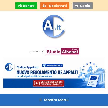
Abbonati
Registrati
Login
powered by
Mostra Menu