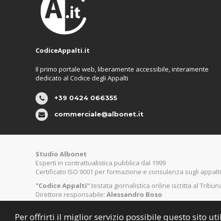
CodiceAppalti.it
Il primo portale web, liberamente accessibile, interamente
dedicato al Codice degli Appalti
+39 0424 066355
commerciale@albonet.it
Studio Albonet
Esperti in contrattualistica pubblica dal 1999
Certificato ISO 9001 per formazione e consulenza sugli appalti
"Codice Appalti"
testata giornalistica online iscritta al Tribu
Direttore responsabile:
Alessandro Boso
Per offrirti il miglior servizio possibile questo sito 