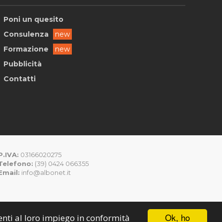
Poni un quesito
Consulenza
new
Formazione
new
Pubblicità
Contatti
P.IVA:
03166020275
Telefono:
(39) 0424 066355
Email:
info@albonet.it
Ok, ho
senti al loro impiego in conformità