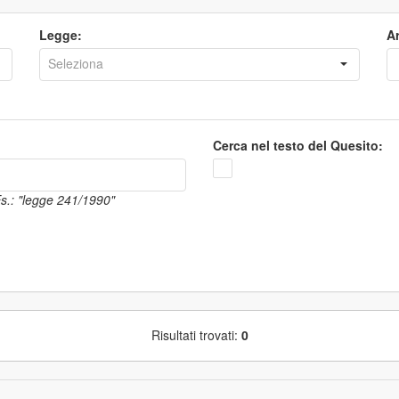
Legge:
Ar
Cerca nel testo del Quesito:
 Es.: "legge 241/1990"
Risultati trovati:
0