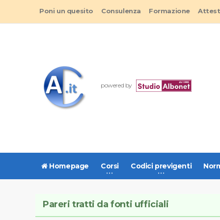
Poni un quesito
Consulenza
Formazione
Attes
powered by
Homepage
Corsi
Codici previgenti
Norm
Pareri tratti da fonti ufficiali