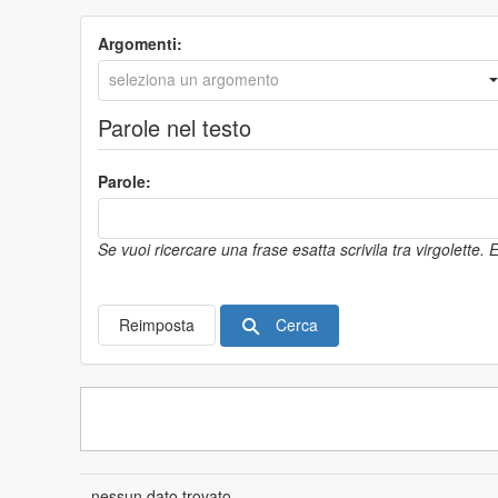
Argomenti:
Parole nel testo
Parole:
Se vuoi ricercare una frase esatta scrivila tra virgolette.
Cerca
Reimposta
nessun dato trovato