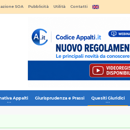
tazione SOA
Pubblicità
Utilità
Contatti
ativa Appalti
Giurisprudenza e Prassi
Quesiti Giuridici