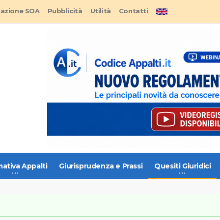
tazione SOA
Pubblicità
Utilità
Contatti
ativa Appalti
Giurisprudenza e Prassi
Quesiti Giuridici