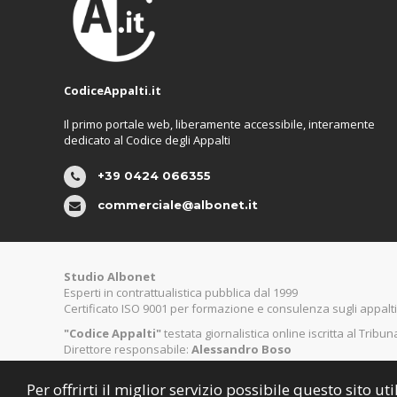
CodiceAppalti.it
Il primo portale web, liberamente accessibile, interamente
dedicato al Codice degli Appalti
+39 0424 066355
commerciale@albonet.it
Studio Albonet
Esperti in contrattualistica pubblica dal 1999
Certificato ISO 9001 per formazione e consulenza sugli appalti
"Codice Appalti"
testata giornalistica online iscritta al Tribu
Direttore responsabile:
Alessandro Boso
Per offrirti il miglior servizio possibile questo sito 