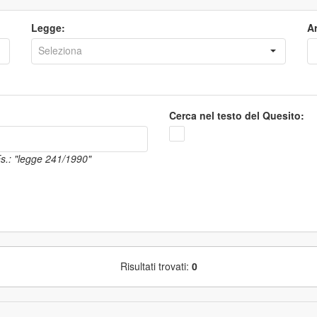
Legge:
Ar
Cerca nel testo del Quesito:
 Es.: "legge 241/1990"
Risultati trovati:
0