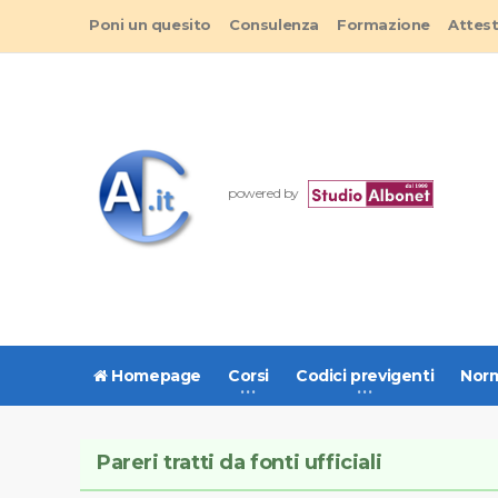
Poni un quesito
Consulenza
Formazione
Attes
powered by
Homepage
Corsi
Codici previgenti
Norm
Pareri tratti da fonti ufficiali