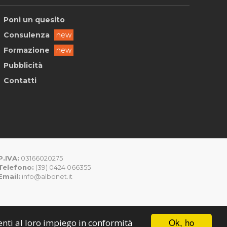
Poni un quesito
Consulenza
new
Formazione
new
Pubblicità
Contatti
P.IVA:
03166020275
Telefono:
(39) 0424 066355
Email:
info@albonet.it
Ok, ho
senti al loro impiego in conformità