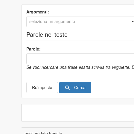
Argomenti:
Parole nel testo
Parole:
Se vuoi ricercare una frase esatta scrivila tra virgolette.
Cerca
Reimposta
nessun dato trovato