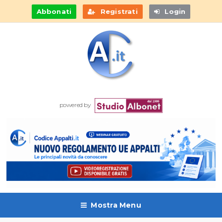
Abbonati
Registrati
Login
powered by
Mostra Menu