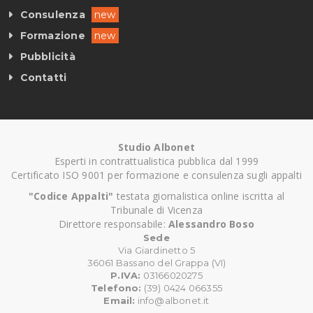
Consulenza
new
Formazione
new
Pubblicità
Contatti
Studio Albonet
Esperti in contrattualistica pubblica dal 1999
Certificato ISO 9001 per formazione e consulenza sugli appalti
"Codice Appalti"
testata giornalistica online iscritta al
Tribunale di Vicenza
Direttore responsabile:
Alessandro Boso
Sede
Via Giardinetto 5
36061 Bassano del Grappa (VI)
P.IVA:
03166020275
Telefono:
(39) 0424 066355
Email:
info@albonet.it