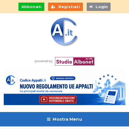
Abbonati
Registrati
Login
powered by
Mostra Menu