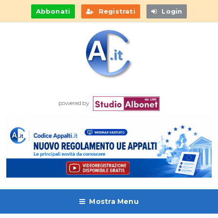
Abbonati
Registrati
Login
powered by
Mostra Menu