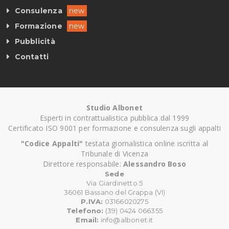
Consulenza
new
Formazione
new
Pubblicità
Contatti
Studio Albonet
Esperti in contrattualistica pubblica dal 1999
Certificato ISO 9001 per formazione e consulenza sugli appalti
"Codice Appalti"
testata giornalistica online iscritta al
Tribunale di Vicenza
Direttore responsabile:
Alessandro Boso
Sede
Via Giardinetto 5
36061 Bassano del Grappa (VI)
P.IVA:
03166020275
Telefono:
(39) 0424 066355
Email:
info@albonet.it