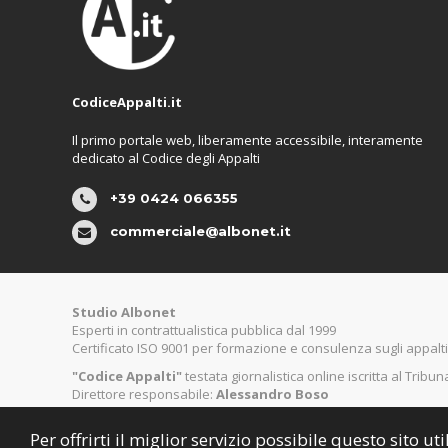
CodiceAppalti.it
Il primo portale web, liberamente accessibile, interamente
dedicato al Codice degli Appalti
+39 0424 066355
commerciale@albonet.it
Studio Albonet
Esperti in contrattualistica pubblica dal 1999
Certificato ISO 9001 per formazione e consulenza sugli appalti
"Codice Appalti"
testata giornalistica online iscritta al Tribu
Direttore responsabile:
Alessandro Boso
Per offrirti il miglior servizio possibile questo sito 