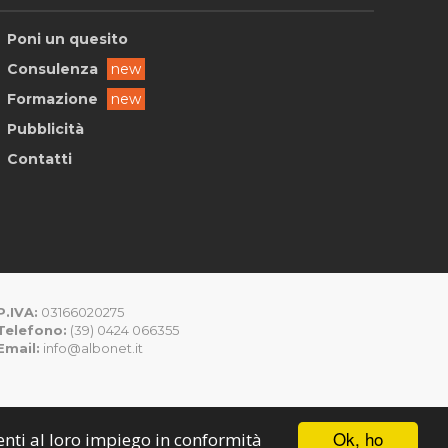
Poni un quesito
Consulenza
new
Formazione
new
Pubblicità
Contatti
P.IVA:
03166020275
Telefono:
(39) 0424 066355
Email:
info@albonet.it
Ok, ho
senti al loro impiego in conformità