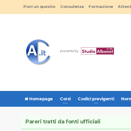
Poni un quesito
Consulenza
Formazione
Attes
powered by
Homepage
Corsi
Codici previgenti
Norm
Pareri tratti da fonti ufficiali