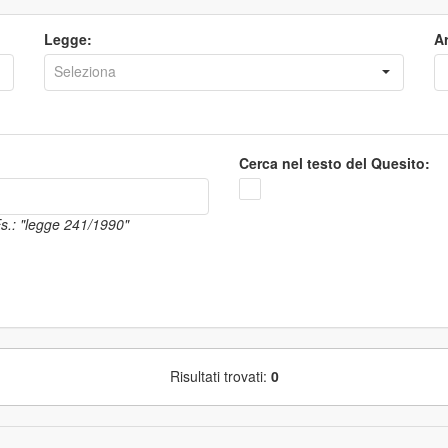
Legge:
Ar
Cerca nel testo del Quesito:
 Es.: "legge 241/1990"
Risultati trovati:
0