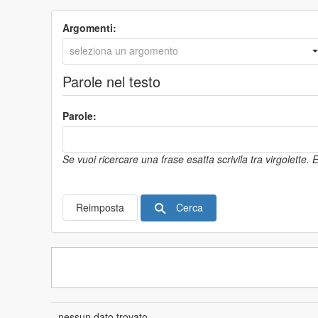
Argomenti:
Parole nel testo
Parole:
Se vuoi ricercare una frase esatta scrivila tra virgolette.
Cerca
Reimposta
nessun dato trovato