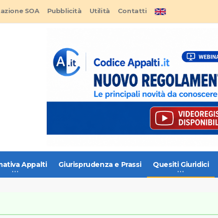
tazione SOA
Pubblicità
Utilità
Contatti
ativa Appalti
Giurisprudenza e Prassi
Quesiti Giuridici