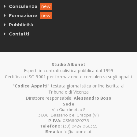
Consulenza
new
Formazione
new
Pubblicità
Contatti
Studio Albonet
Esperti in contrattualistica pubblica dal 1999
Certificato ISO 9001 per formazione e consulenza sugli appalti
"Codice Appalti"
testata giornalistica online iscritta al
Tribunale di Vicenza
Direttore responsabile:
Alessandro Boso
Sede
Via Giardinetto 5
36061 Bassano del Grappa (VI)
P.IVA:
03166020275
Telefono:
(39) 0424 066355
Email:
info@albonet.it