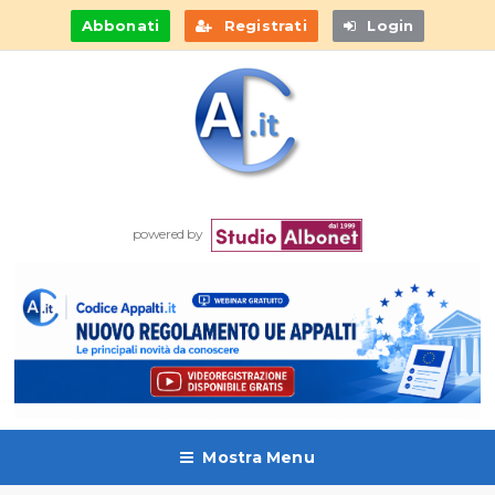
Abbonati
Registrati
Login
powered by
Mostra Menu