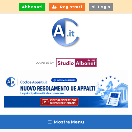
Abbonati
Registrati
Login
powered by
Mostra Menu