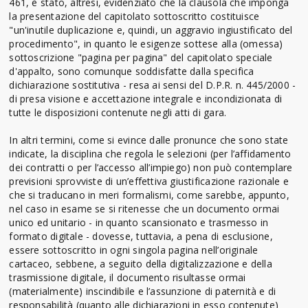
461, è stato, altresì, evidenziato che la clausola che imponga
la presentazione del capitolato sottoscritto costituisce
"un'inutile duplicazione e, quindi, un aggravio ingiustificato del
procedimento", in quanto le esigenze sottese alla (omessa)
sottoscrizione "pagina per pagina" del capitolato speciale
d'appalto, sono comunque soddisfatte dalla specifica
dichiarazione sostitutiva - resa ai sensi del D.P.R. n. 445/2000 -
di presa visione e accettazione integrale e incondizionata di
tutte le disposizioni contenute negli atti di gara.
In altri termini, come si evince dalle pronunce che sono state
indicate, la disciplina che regola le selezioni (per l’affidamento
dei contratti o per l’accesso all’impiego) non può contemplare
previsioni sprovviste di un’effettiva giustificazione razionale e
che si traducano in meri formalismi, come sarebbe, appunto,
nel caso in esame se si ritenesse che un documento ormai
unico ed unitario - in quanto scansionato e trasmesso in
formato digitale - dovesse, tuttavia, a pena di esclusione,
essere sottoscritto in ogni singola pagina nell’originale
cartaceo, sebbene, a seguito della digitalizzazione e della
trasmissione digitale, il documento risultasse ormai
(materialmente) inscindibile e l’assunzione di paternità e di
responsabilità (quanto alle dichiarazioni in esso contenute)