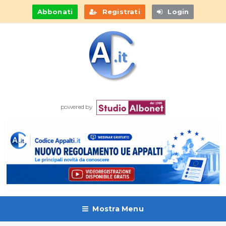
Abbonati
Registrati
Login
powered by
Mostra Menu