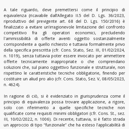
A tale riguardo, deve premettersi come il principio di
equivalenza (ricavabile dall’Allegato II.5 del D. Lgs. 36/2023,
riproduttivo del previgente art. 68 del D. Lgs. 150/2016) è
finalizzato a evitare un’irragionevole limitazione del confronto
competitivo fra gli operatori economici, precludendo
l'ammissibilità di offerte aventi oggetto sostanzialmente
corrispondente a quello richiesto e tuttavia formalmente privo
della specifica prescritta (cfr. Cons. Stato, Sez. III, 01/02/2024,
n. 1019), senza tuttavia poter essere invocato per ammettere
offerte tecnicamente inappropriate o che comprendano
soluzioni che, sul piano oggettivo funzionale e strutturale, non
rispettino le caratteristiche tecniche obbligatorie, finendo per
costituire un aliud pro alio (cfr. Cons. Stato, Sez. V, 08/05/2023,
n. 4624).
In ragione di ciò, si è evidenziato in giurisprudenza come il
principio di equivalenza possa trovare applicazione, a rigore,
solo con riferimento a quelle specifiche tecniche non
qualificate come requisiti minimi obbligatori (cfr. Cons. St., sez.
III, 10/02/2022, n. 1006). Di recente, tuttavia, si è fatto strada
un approccio di tipo “funzionale” che ha esteso l’applicabilità di