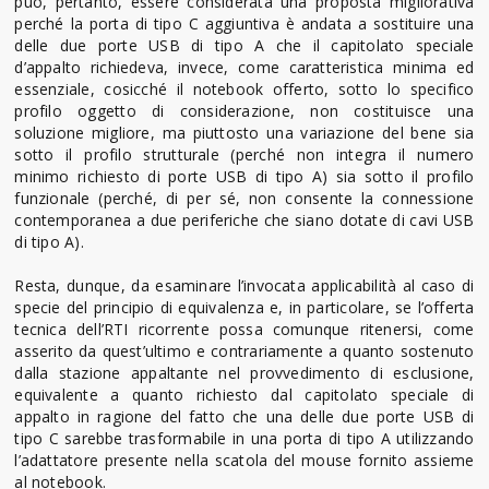
può, pertanto, essere considerata una proposta migliorativa
perché la porta di tipo C aggiuntiva è andata a sostituire una
delle due porte USB di tipo A che il capitolato speciale
d’appalto richiedeva, invece, come caratteristica minima ed
essenziale, cosicché il notebook offerto, sotto lo specifico
profilo oggetto di considerazione, non costituisce una
soluzione migliore, ma piuttosto una variazione del bene sia
sotto il profilo strutturale (perché non integra il numero
minimo richiesto di porte USB di tipo A) sia sotto il profilo
funzionale (perché, di per sé, non consente la connessione
contemporanea a due periferiche che siano dotate di cavi USB
di tipo A).
Resta, dunque, da esaminare l’invocata applicabilità al caso di
specie del principio di equivalenza e, in particolare, se l’offerta
tecnica dell’RTI ricorrente possa comunque ritenersi, come
asserito da quest’ultimo e contrariamente a quanto sostenuto
dalla stazione appaltante nel provvedimento di esclusione,
equivalente a quanto richiesto dal capitolato speciale di
appalto in ragione del fatto che una delle due porte USB di
tipo C sarebbe trasformabile in una porta di tipo A utilizzando
l’adattatore presente nella scatola del mouse fornito assieme
al notebook.