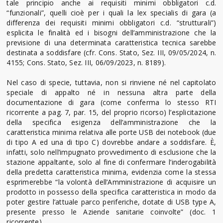
tale principio anche ai requisiti minimi obbligatori c.d.
“funzionali”, quelli cioè per i quali la lex specialis di gara (a
differenza dei requisiti minimi obbligatori c.d. “strutturali”)
esplicita le finalità ed i bisogni dell’amministrazione che la
previsione di una determinata caratteristica tecnica sarebbe
destinata a soddisfare (cfr. Cons. Stato, Sez. III, 09/05/2024, n.
4155; Cons. Stato, Sez. III, 06/09/2023, n. 8189).
Nel caso di specie, tuttavia, non si rinviene né nel capitolato
speciale di appalto né in nessuna altra parte della
documentazione di gara (come conferma lo stesso RTI
ricorrente a pag. 7, par. 15, del proprio ricorso) l’esplicitazione
della specifica esigenza dell’amministrazione che la
caratteristica minima relativa alle porte USB dei notebook (due
di tipo A ed una di tipo C) dovrebbe andare a soddisfare. È,
infatti, solo nell’impugnato provvedimento di esclusione che la
stazione appaltante, solo al fine di confermare l’inderogabilità
della predetta caratteristica minima, evidenzia come la stessa
esprimerebbe “la volontà dell’Amministrazione di acquisire un
prodotto in possesso della specifica caratteristica in modo da
poter gestire l’attuale parco periferiche, dotate di USB type A,
presente presso le Aziende sanitarie coinvolte” (doc. 1
ricorrente)