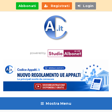
Abbonati
Registrati
Login
powered by
Mostra Menu