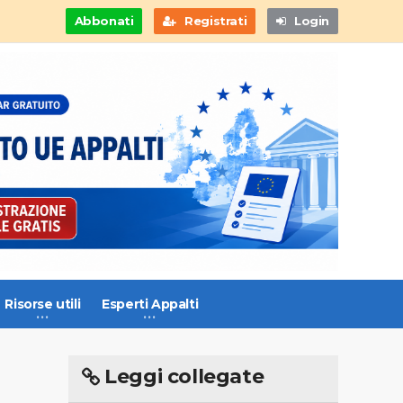
Abbonati
Registrati
Login
Risorse utili
Esperti Appalti
Leggi collegate