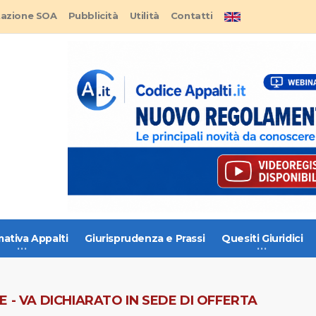
tazione SOA
Pubblicità
Utilità
Contatti
ativa Appalti
Giurisprudenza e Prassi
Quesiti Giuridici
 - VA DICHIARATO IN SEDE DI OFFERTA