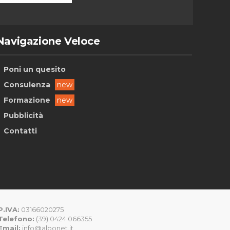
Navigazione Veloce
Poni un quesito
Consulenza
new
Formazione
new
Pubblicità
Contatti
P.IVA:
03166020275
Telefono:
(39) 0424 066355
Email:
info@albonet.it