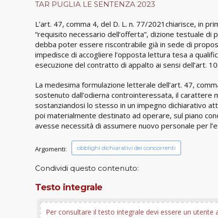
TAR PUGLIA LE SENTENZA 2023
L’art. 47, comma 4, del D. L. n. 77/2021chiarisce, in pr
“requisito necessario dell’offerta”, dizione testuale d
debba poter essere riscontrabile già in sede di propos
impedisce di accogliere l’opposta lettura tesa a qualifi
esecuzione del contratto di appalto ai sensi dell’art. 1
La medesima formulazione letterale dell’art. 47, comm
sostenuto dall’odierna controinteressata, il carattere
sostanziandosi lo stesso in un impegno dichiarativo attu
poi materialmente destinato ad operare, sul piano concr
avesse necessità di assumere nuovo personale per l’es
obblighi dichiarativi dei concorrenti
Argomenti:
Condividi questo contenuto:
Testo integrale
Per consultare il testo integrale devi essere un utent