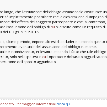
imo luogo, che l’assunzione dell’obbligo assunzionale costituisce un
i per sé implicitamente postulante che la dichiarazione di impegno 
izione dell’offerta del soggetto partecipante e che, al contempo,
care l’assunzione dell’obbligo di
cui
si discute come un requisito di
00 del D. Lgs. n. 50/2016.
a 4, ultimo periodo, impone altresì di escludere, secondo quanto 
 meramente eventuale dell’assunzione dell’obbligo in esame,
ale e incondizionato, irrilevante essendo il fatto che tale obbligo
eto, solo nelle ipotesi in
cui
l’operatore dichiarato aggiudicatario
ecuzione dell’appalto aggiudicato.
e abbonato. Per maggiori informazioni
clicca qui