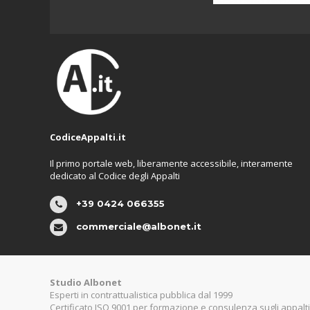
CodiceAppalti.it
Il primo portale web, liberamente accessibile, interamente
dedicato al Codice degli Appalti
+39 0424 066355
commerciale@albonet.it
Studio Albonet
Esperti in contrattualistica pubblica dal 1999
Certificato ISO 9001 per formazione e consulenza sugli appalti