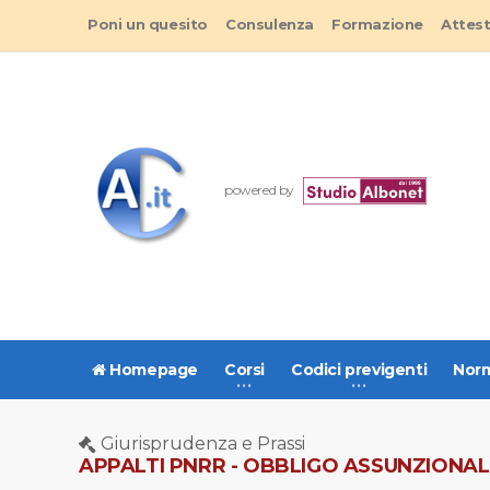
Poni un quesito
Consulenza
Formazione
Attes
powered by
Homepage
Corsi
Codici previgenti
Norm
Giurisprudenza e Prassi
APPALTI PNRR - OBBLIGO ASSUNZIONALE