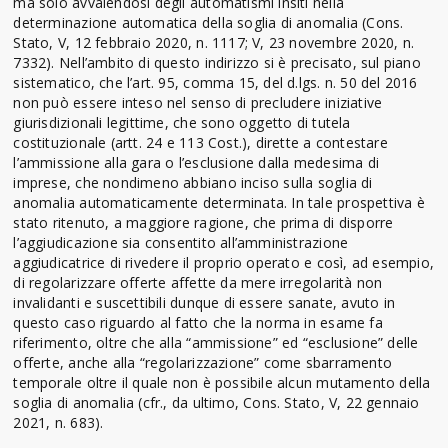
ma solo avvalendosi degli automatismi insiti nella
determinazione automatica della soglia di anomalia (Cons.
Stato, V, 12 febbraio 2020, n. 1117; V, 23 novembre 2020, n.
7332). Nell’ambito di questo indirizzo si è precisato, sul piano
sistematico, che l’art. 95, comma 15, del d.lgs. n. 50 del 2016
non può essere inteso nel senso di precludere iniziative
giurisdizionali legittime, che sono oggetto di tutela
costituzionale (artt. 24 e 113 Cost.), dirette a contestare
l’ammissione alla gara o l’esclusione dalla medesima di
imprese, che nondimeno abbiano inciso sulla soglia di
anomalia automaticamente determinata. In tale prospettiva è
stato ritenuto, a maggiore ragione, che prima di disporre
l’aggiudicazione sia consentito all’amministrazione
aggiudicatrice di rivedere il proprio operato e così, ad esempio,
di regolarizzare offerte affette da mere irregolarità non
invalidanti e suscettibili dunque di essere sanate, avuto in
questo caso riguardo al fatto che la norma in esame fa
riferimento, oltre che alla “ammissione” ed “esclusione” delle
offerte, anche alla “regolarizzazione” come sbarramento
temporale oltre il quale non è possibile alcun mutamento della
soglia di anomalia (cfr., da ultimo, Cons. Stato, V, 22 gennaio
2021, n. 683).