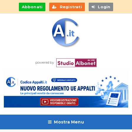
Abbonati
Registrati
Login
powered by
Mostra Menu