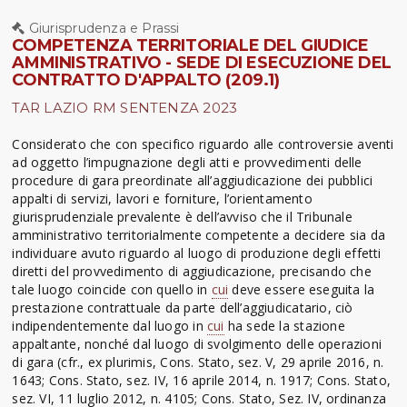
Giurisprudenza e Prassi
COMPETENZA TERRITORIALE DEL GIUDICE
AMMINISTRATIVO - SEDE DI ESECUZIONE DEL
CONTRATTO D'APPALTO (209.1)
TAR LAZIO RM SENTENZA 2023
Considerato che con specifico riguardo alle controversie aventi
ad oggetto l’impugnazione degli atti e provvedimenti delle
procedure di gara preordinate all’aggiudicazione dei pubblici
appalti di servizi, lavori e forniture, l’orientamento
giurisprudenziale prevalente è dell’avviso che il Tribunale
amministrativo territorialmente competente a decidere sia da
individuare avuto riguardo al luogo di produzione degli effetti
diretti del provvedimento di aggiudicazione, precisando che
tale luogo coincide con quello in
cui
deve essere eseguita la
prestazione contrattuale da parte dell’aggiudicatario, ciò
indipendentemente dal luogo in
cui
ha sede la stazione
appaltante, nonché dal luogo di svolgimento delle operazioni
di gara (cfr., ex plurimis, Cons. Stato, sez. V, 29 aprile 2016, n.
1643; Cons. Stato, sez. IV, 16 aprile 2014, n. 1917; Cons. Stato,
sez. VI, 11 luglio 2012, n. 4105; Cons. Stato, Sez. IV, ordinanza