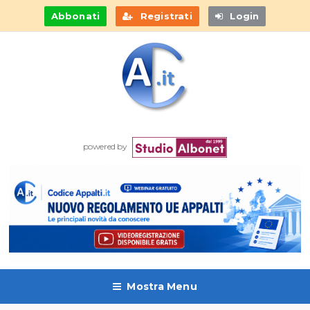
Abbonati
Registrati
Login
powered by
Mostra Menu