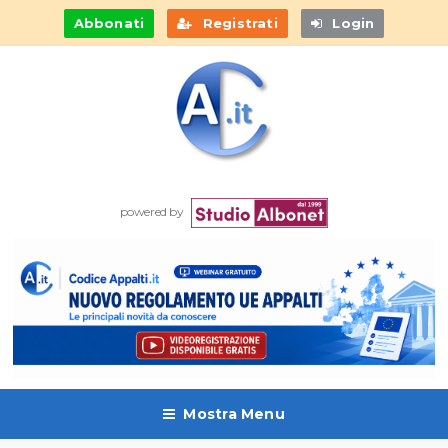
Abbonati
Registrati
Login
powered by
Mostra Menu