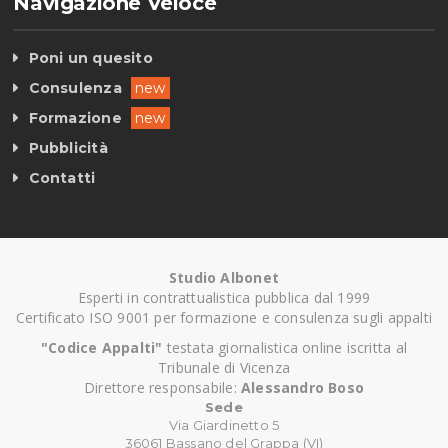
Navigazione Veloce
Poni un quesito
Consulenza
new
Formazione
new
Pubblicità
Contatti
Studio Albonet
Esperti in contrattualistica pubblica dal 1999
Certificato ISO 9001 per formazione e consulenza sugli appalti
"Codice Appalti"
testata giornalistica online iscritta al
Tribunale di Vicenza
Direttore responsabile:
Alessandro Boso
Sede
Via Giardinetto 5
36061 Bassano del Grappa (VI)