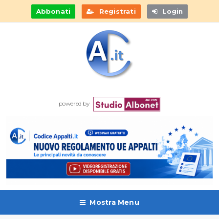
Abbonati
Registrati
Login
powered by
Mostra Menu