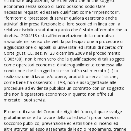
richiamate disposizioni, se è ben vero che anche soggetti
economici senza scopo di lucro possono soddisfare i
necessari requisiti ed essere qualificati come “imprenditori”,
“fornitori” o “prestatori di servizi” qualora esercitino anche
attivita' di impresa funzionale ai loro scopi ed in linea con la
relativa disciplina statutaria (tanto che è stato affermato che la
direttiva 2004/18 osta all’interpretazione della normativa
nazionale nel senso che vieti la partecipazione a procedure di
aggiudicazione di appalti di universita' ed istituti di ricerca: cfr.
Corte giust. CE, sez. IV, 23 dicembre 2009 nel procedimento
C.305/08), non è men vero che la qualificazione di tali soggetti
come operatori economici è inderogabilmente connessa alla
condizione che il soggetto stesso “offra sul mercato (…) la
realizzazione di lavori e/o opere, prodotti o servizi” sicche',
come bene ha osservato il TAR, non è assoggettabile alle
procedure ad evidenza pubblica un contratto con un soggetto
che non è operatore economico in quanto non offre sul
mercato i suoi servizi.
E’ questo il caso del Corpo dei Vigili del fuoco, il quale svolge
gratuitamente ed a favore della collettivita' i propri servizi di
soccorso pubblico, prevenzione ed estinzione di incendi ed
altre attivita' ad esso assegnate da leggi o regolamenti, tranne