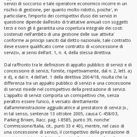
servizi di soccorso e tale operatore economico incorre in un
rischio di gestione, per quanto molto ridotto, poiche', in
particolare, l’importo dei corrispettivi d’uso dei servizi in
questione dipende dall’esito di trattative annuali con soggetti
terzi e non gli è garantita una copertura integrale dei costi
sostenuti nell’ambito di una gestione delle sue attivita'
conforme ai principi sanciti dal diritto nazionale, tale contratto
deve essere qualificato come contratto di «concessione di
servizi», ai sensi dell’art. 1, n. 4, della stessa direttiva.
Dal raffronto tra le definizioni di appalto pubblico di servizi e di
concessione di servizi, fornite, rispettivamente, dal n. 2, lett. a)
e d), e dal n. 4 dell’art. 1 della direttiva 2004/18, risulta che la
differenza tra un appalto pubblico di servizi e una concessione
di servizi risiede nel corrispettivo della prestazione di servizi.
L’appalto di servizi comporta un corrispettivo che, senza
peraltro essere l’unico, è versato direttamente
dall’amministrazione aggiudicatrice al prestatore di servizi (v.,
in tal senso, sentenze 13 ottobre 2005, causa C-458/03,
Parking Brixen, Racc. pag. I-8585, punto 39, nonche'
Commissione/Italia, cit., punti 33 e 40), mentre, nel caso di
una concessione di servizi, il corrispettivo della prestazione di