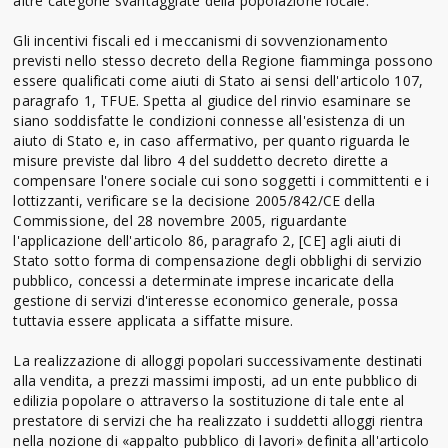
altre categorie svantaggiate della popolazione locale.
Gli incentivi fiscali ed i meccanismi di sovvenzionamento
previsti nello stesso decreto della Regione fiamminga possono
essere qualificati come aiuti di Stato ai sensi dell'articolo 107,
paragrafo 1, TFUE. Spetta al giudice del rinvio esaminare se
siano soddisfatte le condizioni connesse all'esistenza di un
aiuto di Stato e, in caso affermativo, per quanto riguarda le
misure previste dal libro 4 del suddetto decreto dirette a
compensare l'onere sociale cui sono soggetti i committenti e i
lottizzanti, verificare se la decisione 2005/842/CE della
Commissione, del 28 novembre 2005, riguardante
l'applicazione dell'articolo 86, paragrafo 2, [CE] agli aiuti di
Stato sotto forma di compensazione degli obblighi di servizio
pubblico, concessi a determinate imprese incaricate della
gestione di servizi d'interesse economico generale, possa
tuttavia essere applicata a siffatte misure.
La realizzazione di alloggi popolari successivamente destinati
alla vendita, a prezzi massimi imposti, ad un ente pubblico di
edilizia popolare o attraverso la sostituzione di tale ente al
prestatore di servizi che ha realizzato i suddetti alloggi rientra
nella nozione di «appalto pubblico di lavori» definita all'articolo