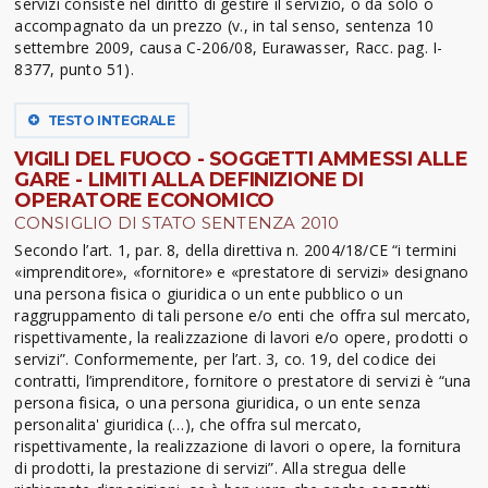
servizi consiste nel diritto di gestire il servizio, o da solo o
accompagnato da un prezzo (v., in tal senso, sentenza 10
settembre 2009, causa C-206/08, Eurawasser, Racc. pag. I-
8377, punto 51).
TESTO INTEGRALE
VIGILI DEL FUOCO - SOGGETTI AMMESSI ALLE
GARE - LIMITI ALLA DEFINIZIONE DI
OPERATORE ECONOMICO
CONSIGLIO DI STATO SENTENZA 2010
Secondo l’art. 1, par. 8, della direttiva n. 2004/18/CE “i termini
«imprenditore», «fornitore» e «prestatore di servizi» designano
una persona fisica o giuridica o un ente pubblico o un
raggruppamento di tali persone e/o enti che offra sul mercato,
rispettivamente, la realizzazione di lavori e/o opere, prodotti o
servizi”. Conformemente, per l’art. 3, co. 19, del codice dei
contratti, l’imprenditore, fornitore o prestatore di servizi è “una
persona fisica, o una persona giuridica, o un ente senza
personalita' giuridica (…), che offra sul mercato,
rispettivamente, la realizzazione di lavori o opere, la fornitura
di prodotti, la prestazione di servizi”. Alla stregua delle