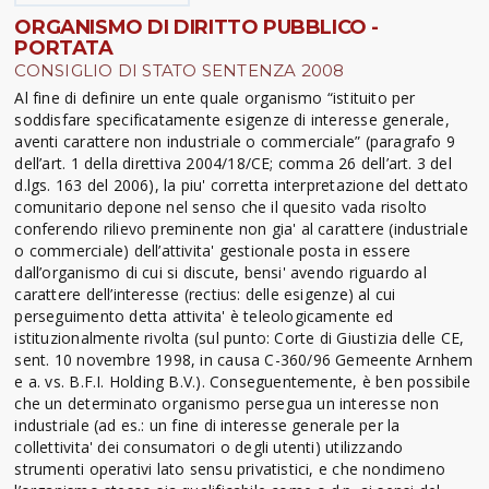
ORGANISMO DI DIRITTO PUBBLICO -
PORTATA
CONSIGLIO DI STATO SENTENZA 2008
Al fine di definire un ente quale organismo “istituito per
soddisfare specificatamente esigenze di interesse generale,
aventi carattere non industriale o commerciale” (paragrafo 9
dell’art. 1 della direttiva 2004/18/CE; comma 26 dell’art. 3 del
d.lgs. 163 del 2006), la piu' corretta interpretazione del dettato
comunitario depone nel senso che il quesito vada risolto
conferendo rilievo preminente non gia' al carattere (industriale
o commerciale) dell’attivita' gestionale posta in essere
dall’organismo di cui si discute, bensi' avendo riguardo al
carattere dell’interesse (rectius: delle esigenze) al cui
perseguimento detta attivita' è teleologicamente ed
istituzionalmente rivolta (sul punto: Corte di Giustizia delle CE,
sent. 10 novembre 1998, in causa C-360/96 Gemeente Arnhem
e a. vs. B.F.I. Holding B.V.). Conseguentemente, è ben possibile
che un determinato organismo persegua un interesse non
industriale (ad es.: un fine di interesse generale per la
collettivita' dei consumatori o degli utenti) utilizzando
strumenti operativi lato sensu privatistici, e che nondimeno