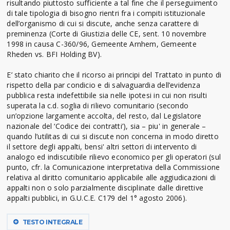
risultando piuttosto sufficiente a tal fine che il perseguimento
di tale tipologia di bisogno rientri fra i compiti istituzionale
dell’organismo di cui si discute, anche senza carattere di
preminenza (Corte di Giustizia delle CE, sent. 10 novembre
1998 in causa C-360/96, Gemeente Arnhem, Gemeente
Rheden vs. BFI Holding BV).
E’ stato chiarito che il ricorso ai principi del Trattato in punto di
rispetto della par condicio e di salvaguardia dell’evidenza
pubblica resta indefettibile sia nelle ipotesi in cui non risulti
superata la c.d. soglia di rilievo comunitario (secondo
un’opzione largamente accolta, del resto, dal Legislatore
nazionale del ‘Codice dei contratti’), sia – piu' in generale –
quando l’utilitas di cui si discute non concerna in modo diretto
il settore degli appalti, bensi' altri settori di intervento di
analogo ed indiscutibile rilievo economico per gli operatori (sul
punto, cfr. la Comunicazione interpretativa della Commissione
relativa al diritto comunitario applicabile alle aggiudicazioni di
appalti non o solo parzialmente disciplinate dalle direttive
appalti pubblici, in G.U.C.E. C179 del 1° agosto 2006).
TESTO INTEGRALE