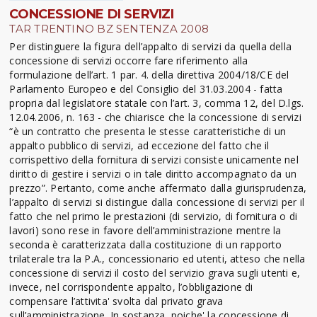
CONCESSIONE DI SERVIZI
TAR TRENTINO BZ SENTENZA 2008
Per distinguere la figura dell’appalto di servizi da quella della
concessione di servizi occorre fare riferimento alla
formulazione dell’art. 1 par. 4. della direttiva 2004/18/CE del
Parlamento Europeo e del Consiglio del 31.03.2004 - fatta
propria dal legislatore statale con l’art. 3, comma 12, del D.lgs.
12.04.2006, n. 163 - che chiarisce che la concessione di servizi
“è un contratto che presenta le stesse caratteristiche di un
appalto pubblico di servizi, ad eccezione del fatto che il
corrispettivo della fornitura di servizi consiste unicamente nel
diritto di gestire i servizi o in tale diritto accompagnato da un
prezzo”. Pertanto, come anche affermato dalla giurisprudenza,
l’appalto di servizi si distingue dalla concessione di servizi per il
fatto che nel primo le prestazioni (di servizio, di fornitura o di
lavori) sono rese in favore dell’amministrazione mentre la
seconda è caratterizzata dalla costituzione di un rapporto
trilaterale tra la P.A., concessionario ed utenti, atteso che nella
concessione di servizi il costo del servizio grava sugli utenti e,
invece, nel corrispondente appalto, l’obbligazione di
compensare l’attivita' svolta dal privato grava
sull’amministrazione. In sostanza, poiche' la concessione di