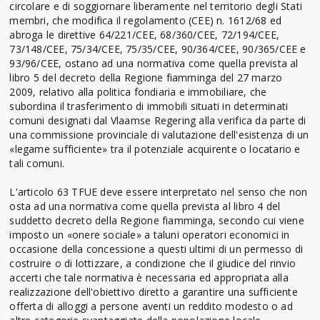
circolare e di soggiornare liberamente nel territorio degli Stati
membri, che modifica il regolamento (CEE) n. 1612/68 ed
abroga le direttive 64/221/CEE, 68/360/CEE, 72/194/CEE,
73/148/CEE, 75/34/CEE, 75/35/CEE, 90/364/CEE, 90/365/CEE e
93/96/CEE, ostano ad una normativa come quella prevista al
libro 5 del decreto della Regione fiamminga del 27 marzo
2009, relativo alla politica fondiaria e immobiliare, che
subordina il trasferimento di immobili situati in determinati
comuni designati dal Vlaamse Regering alla verifica da parte di
una commissione provinciale di valutazione dell'esistenza di un
«legame sufficiente» tra il potenziale acquirente o locatario e
tali comuni.
L'articolo 63 TFUE deve essere interpretato nel senso che non
osta ad una normativa come quella prevista al libro 4 del
suddetto decreto della Regione fiamminga, secondo cui viene
imposto un «onere sociale» a taluni operatori economici in
occasione della concessione a questi ultimi di un permesso di
costruire o di lottizzare, a condizione che il giudice del rinvio
accerti che tale normativa è necessaria ed appropriata alla
realizzazione dell'obiettivo diretto a garantire una sufficiente
offerta di alloggi a persone aventi un reddito modesto o ad