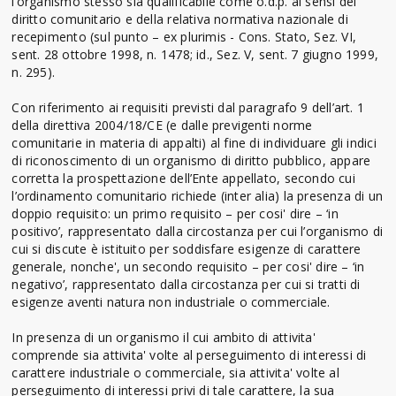
l’organismo stesso sia qualificabile come o.d.p. ai sensi del
diritto comunitario e della relativa normativa nazionale di
recepimento (sul punto – ex plurimis - Cons. Stato, Sez. VI,
sent. 28 ottobre 1998, n. 1478; id., Sez. V, sent. 7 giugno 1999,
n. 295).
Con riferimento ai requisiti previsti dal paragrafo 9 dell’art. 1
della direttiva 2004/18/CE (e dalle previgenti norme
comunitarie in materia di appalti) al fine di individuare gli indici
di riconoscimento di un organismo di diritto pubblico, appare
corretta la prospettazione dell’Ente appellato, secondo cui
l’ordinamento comunitario richiede (inter alia) la presenza di un
doppio requisito: un primo requisito – per cosi' dire – ‘in
positivo’, rappresentato dalla circostanza per cui l’organismo di
cui si discute è istituito per soddisfare esigenze di carattere
generale, nonche', un secondo requisito – per cosi' dire – ‘in
negativo’, rappresentato dalla circostanza per cui si tratti di
esigenze aventi natura non industriale o commerciale.
In presenza di un organismo il cui ambito di attivita'
comprende sia attivita' volte al perseguimento di interessi di
carattere industriale o commerciale, sia attivita' volte al
perseguimento di interessi privi di tale carattere, la sua