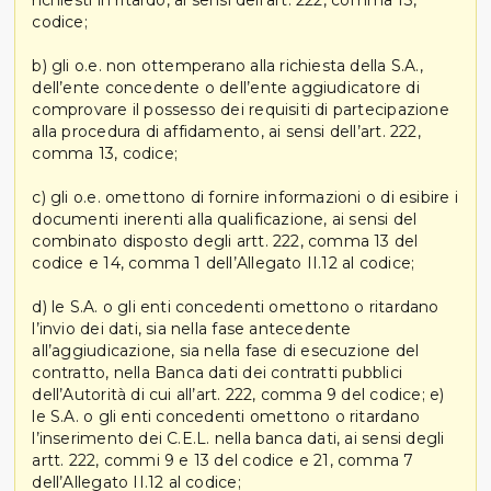
richiesti in ritardo, ai sensi dell’art. 222, comma 13,
codice;
b) gli o.e. non ottemperano alla richiesta della S.A.,
dell’ente concedente o dell’ente aggiudicatore di
comprovare il possesso dei requisiti di partecipazione
alla procedura di affidamento, ai sensi dell’art. 222,
comma 13, codice;
c) gli o.e. omettono di fornire informazioni o di esibire i
documenti inerenti alla qualificazione, ai sensi del
combinato disposto degli artt. 222, comma 13 del
codice e 14, comma 1 dell’Allegato II.12 al codice;
d) le S.A. o gli enti concedenti omettono o ritardano
l’invio dei dati, sia nella fase antecedente
all’aggiudicazione, sia nella fase di esecuzione del
contratto, nella Banca dati dei contratti pubblici
dell’Autorità di cui all’art. 222, comma 9 del codice; e)
le S.A. o gli enti concedenti omettono o ritardano
l’inserimento dei C.E.L. nella banca dati, ai sensi degli
artt. 222, commi 9 e 13 del codice e 21, comma 7
dell’Allegato II.12 al codice;