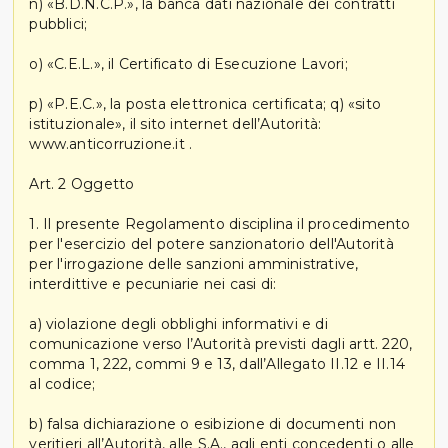
n) «B.D.N.C.P.», la banca dati nazionale dei contratti
pubblici;
o) «C.E.L.», il Certificato di Esecuzione Lavori;
p) «P.E.C.», la posta elettronica certificata; q) «sito
istituzionale», il sito internet dell’Autorità:
www.anticorruzione.it .
Art. 2 Oggetto
1. Il presente Regolamento disciplina il procedimento
per l'esercizio del potere sanzionatorio dell'Autorità
per l'irrogazione delle sanzioni amministrative,
interdittive e pecuniarie nei casi di:
a) violazione degli obblighi informativi e di
comunicazione verso l’Autorità previsti dagli artt. 220,
comma 1, 222, commi 9 e 13, dall’Allegato II.12 e II.14
al codice;
b) falsa dichiarazione o esibizione di documenti non
veritieri all’Autorità, alle S.A., agli enti concedenti o alle