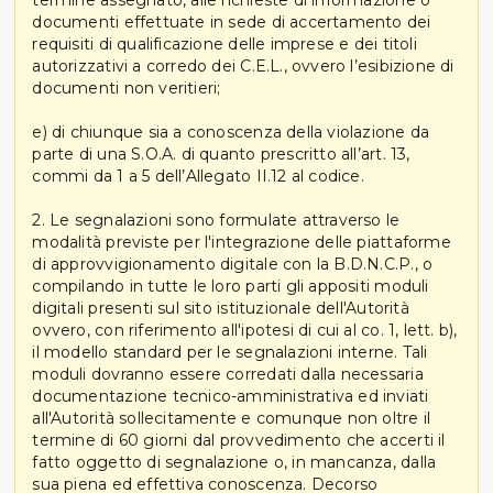
termine assegnato, alle richieste di informazione o
documenti effettuate in sede di accertamento dei
requisiti di qualificazione delle imprese e dei titoli
autorizzativi a corredo dei C.E.L., ovvero l’esibizione di
documenti non veritieri;
e) di chiunque sia a conoscenza della violazione da
parte di una S.O.A. di quanto prescritto all’art. 13,
commi da 1 a 5 dell’Allegato II.12 al codice.
2. Le segnalazioni sono formulate attraverso le
modalità previste per l'integrazione delle piattaforme
di approvvigionamento digitale con la B.D.N.C.P., o
compilando in tutte le loro parti gli appositi moduli
digitali presenti sul sito istituzionale dell'Autorità
ovvero, con riferimento all'ipotesi di cui al co. 1, lett. b),
il modello standard per le segnalazioni interne. Tali
moduli dovranno essere corredati dalla necessaria
documentazione tecnico-amministrativa ed inviati
all'Autorità sollecitamente e comunque non oltre il
termine di 60 giorni dal provvedimento che accerti il
fatto oggetto di segnalazione o, in mancanza, dalla
sua piena ed effettiva conoscenza. Decorso