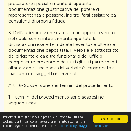
procuratore speciale munito di apposita
documentazione giustificativa del potere di
rappresentanza e possono, inoltre, farsi assistere da
consulenti di propria fiducia.
3. Dell'audizione viene dato atto in apposito verbale
nel quale sono sinteticamente riportate le
dichiarazioni rese ed è indicata l'eventuale ulteriore
documentazione depositata. Il verbale è sottoscritto
dal dirigente o da altro funzionario dell'ufficio
competente presente e da tutti gli altri partecipanti
all'audizione. Una copia del verbale è consegnata a
ciascuno dei soggetti intervenuti.
Art. 16- Sospensione dei termini del procedimento
1. | termini del procedimento sono sospesi nei
seguenti casi:
a) audizione disposta ai sensi dell’art.15 e dell’art 17; b)
Per offrirti il miglior servizio possibile questo sito utilizza
Ok, ho capito
richiesta da parte del Consiglio di un supplemento
cookies. Continuando la navigazione nel sito acconsenti al
loro impiego in conformità della nostra
Cookie Policy.
Maggiori Informazioni
istruttorio ai sensi dell’art. 18, comma 1, lett. a); c)