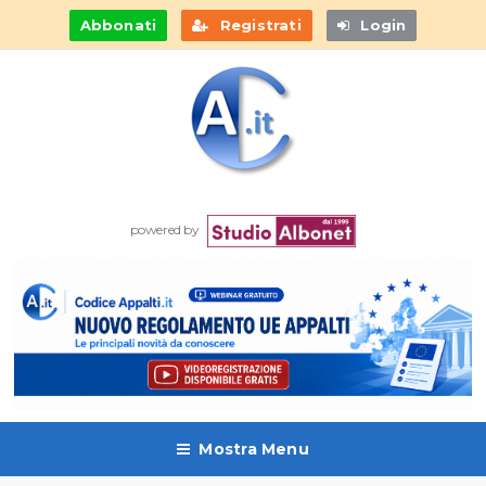
Abbonati
Registrati
Login
powered by
Mostra Menu