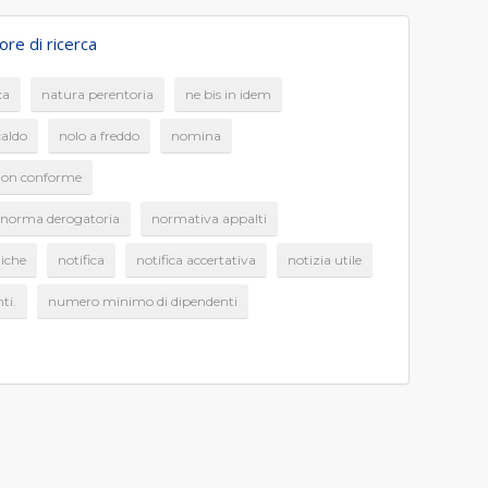
re di ricerca
ca
natura perentoria
ne bis in idem
caldo
nolo a freddo
nomina
on conforme
norma derogatoria
normativa appalti
iche
notifica
notifica accertativa
notizia utile
ti.
numero minimo di dipendenti