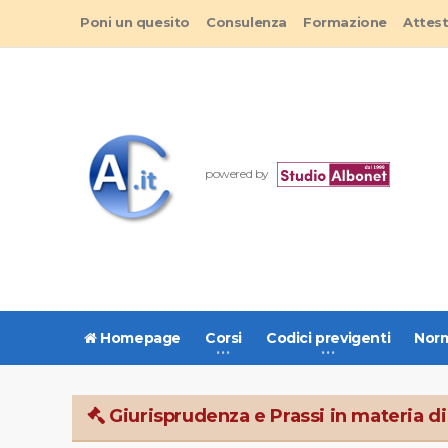
Poni un quesito
Consulenza
Formazione
Attes
powered by
Homepage
Corsi
Codici previgenti
Norm
Giurisprudenza e Prassi in materia di