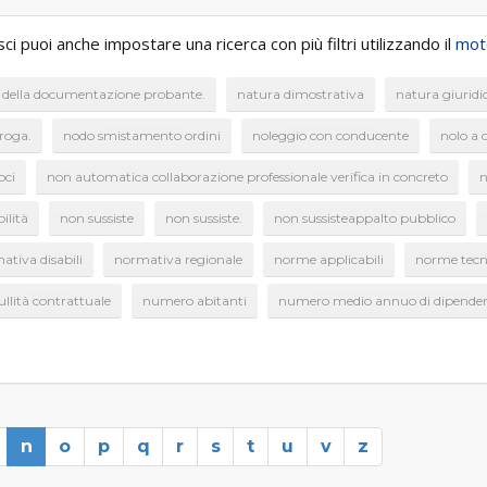
 puoi anche impostare una ricerca con più filtri utilizzando il
moto
e della documentazione probante.
natura dimostrativa
natura giuridi
roga.
nodo smistamento ordini
noleggio con conducente
nolo a 
oci
non automatica collaborazione professionale verifica in concreto
n
ilità
non sussiste
non sussiste.
non sussisteappalto pubblico
ativa disabili
normativa regionale
norme applicabili
norme tecn
ullità contrattuale
numero abitanti
numero medio annuo di dipenden
n
o
p
q
r
s
t
u
v
z