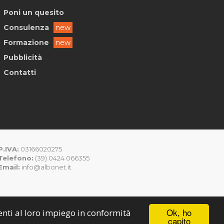
Poni un quesito
Consulenza
new
Formazione
new
Pubblicità
Contatti
P.IVA:
03166020275
Telefono:
(39) 0424 066355
Email:
info@albonet.it
Ok, ho
senti al loro impiego in conformità
capito