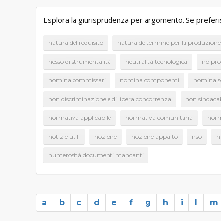
Esplora la giurisprudenza per argomento. Se preferisci
natura del requisito
natura deltermine per la produzion
nesso di strumentalità
neutralità tecnologica
no pro
nomina commissari
nomina componenti
nomina s
non discriminazione e di libera concorrenza
non sindacab
normativa applicabile
normativa comunitaria
norm
notizie utili
nozione
nozione appalto
nso
n
numerosità documenti mancanti
a
b
c
d
e
f
g
h
i
l
m