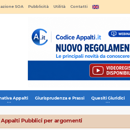
tazione SOA
Pubblicità
Utilità
Contatti
ativa Appalti
Giurisprudenza e Prassi
Quesiti Giuridici
 Appalti Pubblici per argomenti