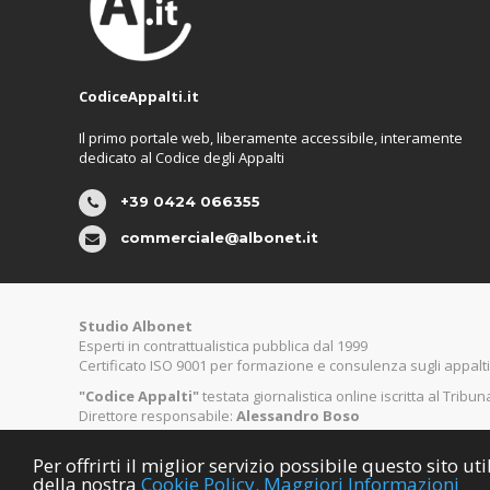
CodiceAppalti.it
Il primo portale web, liberamente accessibile, interamente
dedicato al Codice degli Appalti
+39 0424 066355
commerciale@albonet.it
Studio Albonet
Esperti in contrattualistica pubblica dal 1999
Certificato ISO 9001 per formazione e consulenza sugli appalti
"Codice Appalti"
testata giornalistica online iscritta al Tribu
Direttore responsabile:
Alessandro Boso
Per offrirti il miglior servizio possibile questo sito 
©
Copyright CodiceAppalti.it. Tutti i diritti riservati.
della nostra
Cookie Policy.
Maggiori Informazioni