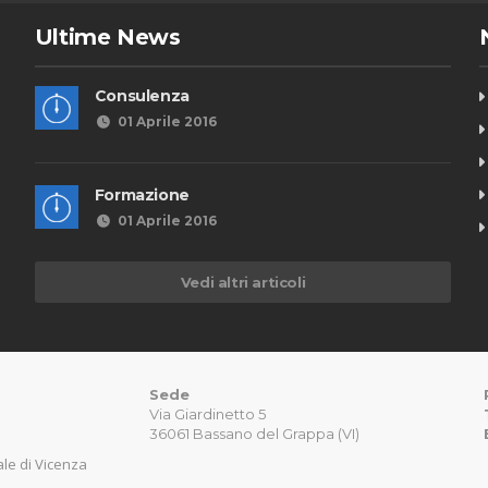
Ultime News
Consulenza
01 Aprile 2016
Formazione
01 Aprile 2016
Vedi altri articoli
Sede
Via Giardinetto 5
36061 Bassano del Grappa (VI)
nale di Vicenza