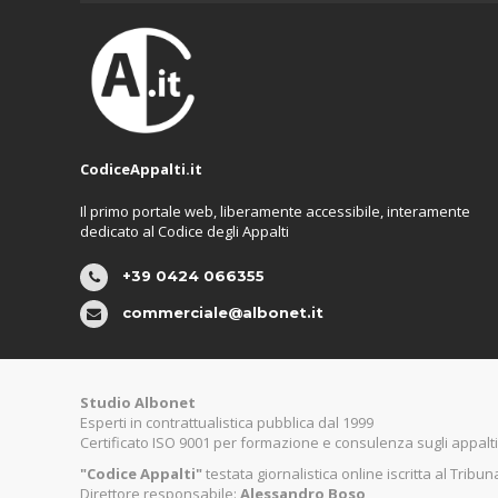
CodiceAppalti.it
Il primo portale web, liberamente accessibile, interamente
dedicato al Codice degli Appalti
+39 0424 066355
commerciale@albonet.it
Studio Albonet
Esperti in contrattualistica pubblica dal 1999
Certificato ISO 9001 per formazione e consulenza sugli appalti
"Codice Appalti"
testata giornalistica online iscritta al Tribu
Direttore responsabile:
Alessandro Boso