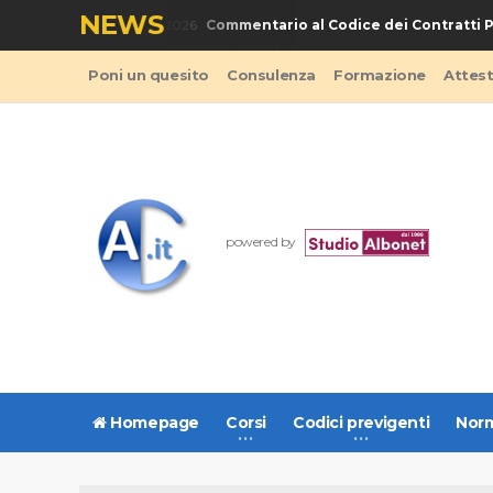
NEWS
Commentario al Codice dei Contratti Pub
LIBRO - Codice Appalti 2026
Poni un quesito
Consulenza
Formazione
Attes
powered by
Homepage
Corsi
Codici previgenti
Norm