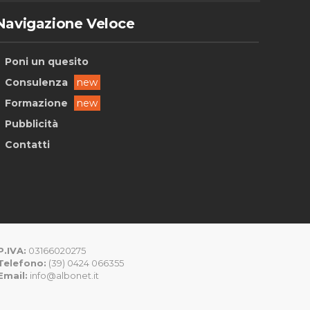
Navigazione Veloce
Poni un quesito
Consulenza
new
Formazione
new
Pubblicità
Contatti
P.IVA:
03166020275
Telefono:
(39) 0424 066355
Email:
info@albonet.it