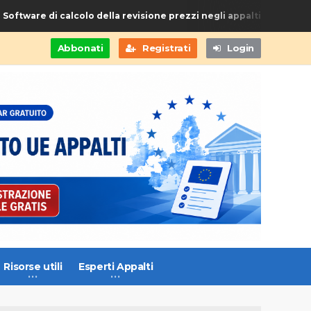
oftware di calcolo della revisione prezzi negli appalti di Forniture
Abbonati
Registrati
Login
Risorse utili
Esperti Appalti