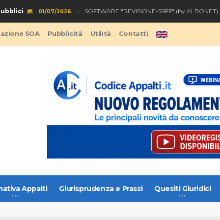
blici
S
SOFTWARE "REVISIONE-SSFF" (by ALBONET)
01/07/2026
tazione SOA
Pubblicità
Utilità
Contatti
ativa Appalti
Giurisprudenza e Prassi
Quesiti Giuridici