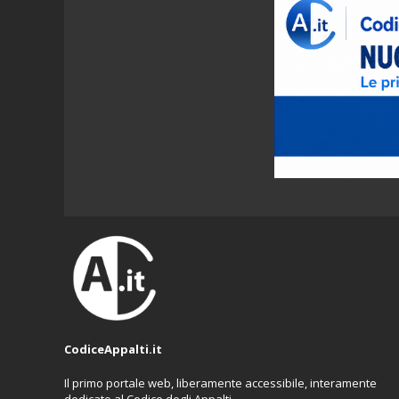
CodiceAppalti.it
Il primo portale web, liberamente accessibile, interamente
dedicato al Codice degli Appalti