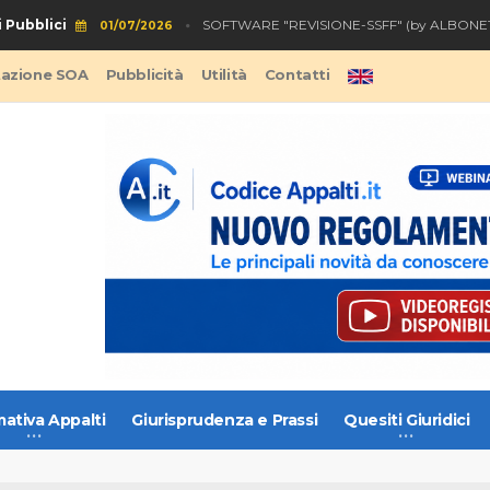
Pubblici
SOFTWARE "REVISIONE-SSFF" (by ALBONET)
01/07/2026
tazione SOA
Pubblicità
Utilità
Contatti
ativa Appalti
Giurisprudenza e Prassi
Quesiti Giuridici