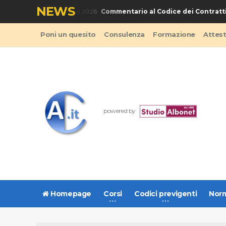
NEWS
Commentario al Codice dei Contratti 
LIBRO - Codice Appalti 2026
Poni un quesito
Consulenza
Formazione
Attes
powered by
Homepage
Corsi
Codici previgenti
Norm