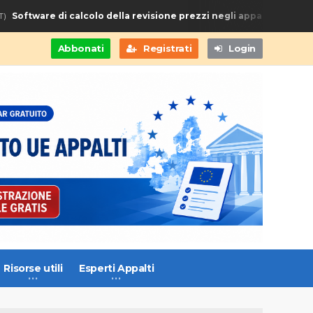
Software di calcolo della revisione prezzi negli appalti di Fornitu
Abbonati
Registrati
Login
Risorse utili
Esperti Appalti