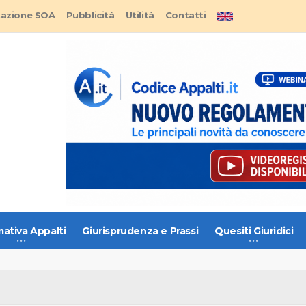
tazione SOA
Pubblicità
Utilità
Contatti
ativa Appalti
Giurisprudenza e Prassi
Quesiti Giuridici