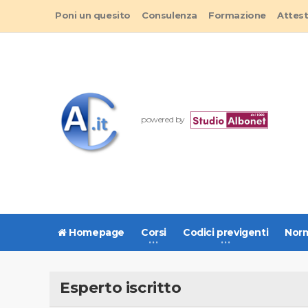
Poni un quesito
Consulenza
Formazione
Attes
powered by
Homepage
Corsi
Codici previgenti
Norm
Esperto iscritto