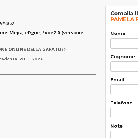
Compila i
PAMELA 
rivato
me: Mepa, eDgue, Fvoe2.0 (versione
Nome
ONE ONLINE DELLA GARA (OE)
.
Cognome
cadenza:
20-11-2026
Email
Telefono
Note